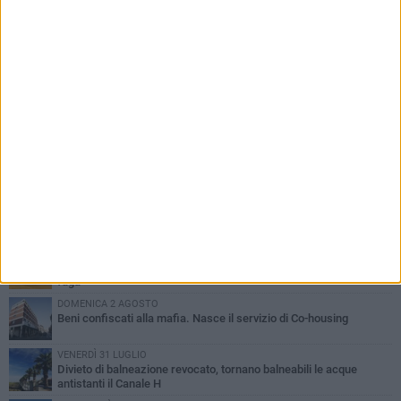
PIÙ LETTI QUESTA SETTIMANA
VENERDÌ 31 LUGLIO
Inaugurato il nuovo parcheggio nella stazione di Barletta
MERCOLEDÌ 5 AGOSTO
Barletta piange Gioacchino Dagnello: 64enne barlettano investito
all'alba a Trani
GIOVEDÌ 30 LUGLIO
Rapina all'Ipercoop di Barletta: nel mirino la gioielleria, banditi in
fuga
DOMENICA 2 AGOSTO
Beni confiscati alla mafia. Nasce il servizio di Co-housing
VENERDÌ 31 LUGLIO
Divieto di balneazione revocato, tornano balneabili le acque
antistanti il Canale H