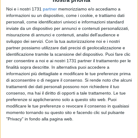
Noi e i nostri 1731
partner
memorizziamo e/o accediamo a
informazioni su un dispositivo, come i cookie, e trattiamo dati
personali, come identificatori univoci e informazioni standard
inviate da un dispositivo per annunci e contenuti personalizzati,
misurazione di annunci e contenuti, analisi dell'audience e
sviluppo dei servizi.
Con la tua autorizzazione noi e i nostri
Il Settore comunale Servizi Scolastici ha comunicato che
partner possiamo utilizzare dati precisi di geolocalizzazione e
anche per l'anno scolastico 2010/2011 è prevista
identificazione tramite la scansione del dispositivo. Puoi fare clic
per consentire a noi e ai nostri 1731 partner il trattamento per le
l'assegnazione di borse di studio a sostegno della spesa
finalità sopra descritte. In alternativa puoi accedere a
delle famiglie per l'istruzione dei propri figli che frequentano
informazioni più dettagliate e modificare le tue preferenze prima
le scuole primarie e secondarie. Alla riscossione dei benefici
di acconsentire o di negare il consenso.
Si rende noto che alcuni
derivanti dall'assegnazione delle borse di studio potranno
trattamenti dei dati personali possono non richiedere il tuo
avere accesso gli studenti appartenenti a nuclei famigliari
consenso, ma hai il diritto di opporti a tale trattamento. Le tue
con I.S.E.E. non superiore ad € 10.632,94. Il Comune di
preferenze si applicheranno solo a questo sito web. Puoi
Barletta effettuerà controlli sulla veridicità delle informazioni
modificare le tue preferenze o revocare il consenso in qualsiasi
momento tornando su questo sito e facendo clic sul pulsante
fornite dai richiedenti come previsto dalla normativa vigente.
"Privacy" in fondo alla pagina web.
Le borse di studio sono previste per gli alunni delle scuole
Primarie e Secondarie di 1° e 2° grado che abbiano