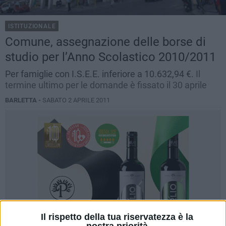
ISTITUZIONALE
Comune, assegnazione delle borse di
studio per l’Anno Scolastico 2010/2011
Per famiglie con I.S.E.E. inferiore a 10.632,94 €.
Il
termine ultimo per le domande è fissato il 30 aprile
BARLETTA -
SABATO 2 APRILE 2011
Il rispetto della tua riservatezza è la
nostra priorità