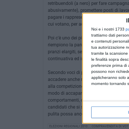
retribuendoli (a nero) per fare campagna 
abusivamente), promettere posti di lavor
pagare i rappresentanti di lista (sempre
I
cui votano, per accertarne l'effettivo so
Noi e i nostri 1733
p
trattiamo dati person
Poi c'è uno dei più diffusi ed ingannevo
e contenuti personali
riempiono la pancia di tutti, candidati cor
tua autorizzazione no
pranzi elargiti, sempre gratuitamente ed 
tramite la scansione 
continuativa ed in ogni luogo. E' lecito?
le finalità sopra des
preferenze prima di 
possono non richieder
Secondo voci di popolo, sempre più insist
applicheranno solo a
accadere anche nella recente campagna e
momento tornando su 
alla competizione regionale. La procura 
modo di accaparrarsi il voto come eleme
comportamenti, oltre che sicuramente ill
candidati che si sono comportati in man
pulita possa ancora esistere. Stimata pro
ELEZIONI REGIONALI 2010
COMPRAVENDITA DI VOT