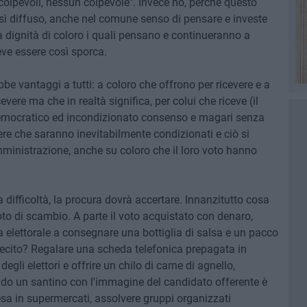
i colpevoli, nessun colpevole". Invece no, perchè questo
osì diffuso, anche nel comune senso di pensare e investe
a dignità di coloro i quali pensano e continueranno a
eve essere così sporca.
be vantaggi a tutti: a coloro che offrono per ricevere e a
vere ma che in realtà significa, per colui che riceve (il
democratico ed incondizionato consenso e magari senza
ere che saranno inevitabilmente condizionati e ciò si
mministrazione, anche su coloro che il loro voto hanno
difficoltà, la procura dovrà accertare. Innanzitutto cosa
oto di scambio. A parte il voto acquistato con denaro,
 elettorale a consegnare una bottiglia di salsa e un pacco
 lecito? Regalare una scheda telefonica prepagata in
gli elettori e offrire un chilo di carne di agnello,
o un santino con l'immagine del candidato offerente è
esa in supermercati, assolvere gruppi organizzati