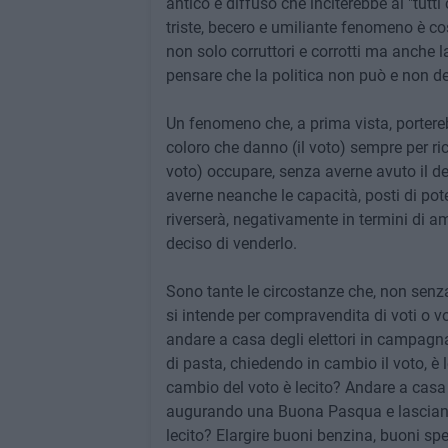
antico e diffuso che inciterebbe al "tutt
triste, becero e umiliante fenomeno è c
non solo corruttori e corrotti ma anche l
pensare che la politica non può e non d
Un fenomeno che, a prima vista, portereb
coloro che danno (il voto) sempre per rice
voto) occupare, senza averne avuto il 
averne neanche le capacità, posti di pot
riverserà, negativamente in termini di a
deciso di venderlo.
Sono tante le circostanze che, non senza 
si intende per compravendita di voti o v
andare a casa degli elettori in campagna
di pasta, chiedendo in cambio il voto, è
cambio del voto è lecito? Andare a casa de
augurando una Buona Pasqua e lasciand
lecito? Elargire buoni benzina, buoni sp