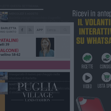
Ù LETTI QUESTA SETTIMANA
MERCOLEDÌ 5 AGOSTO
Barletta piange Gioacchino Dagnello:
64enne barlettano investito all'alba a Trani
A
BARLETTA
GIOVEDÌ 6 AGOSTO
APP
Il ricordo di "Cecco", il benzinaio col
NIO QUINTO
sorriso: «Contava i giorni che lo
paravano dalla pensione»
MERCOLEDÌ 5 AGOSTO
Jova Summer Party, giovedì mattina
sopralluogo nell'area dell'evento
DOMENICA 2 AGOSTO
Beni confiscati alla mafia. Nasce il servizio
di Co-housing
VENERDÌ 31 LUGLIO
Inaugurato il nuovo parcheggio nella
stazione di Barletta
MARTEDÌ 4 AGOSTO
Auto di persona con disabilità vandalizzata,
il sindaco Cannito condanna il gesto