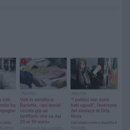
7
POLITICA
POLITICA
voti,
Voti in vendita a
“I politici non sono
nnito ha
Barletta, «sui social
tutti uguali”, l’esempio
ompagno
circola già un
del sindaco di Orta
tariffario che va dai
Nova
25 ai 50 euro»
o della
Dal notaio come a Barletta e
le ultime
Bisceglie
La denuncia del candidato