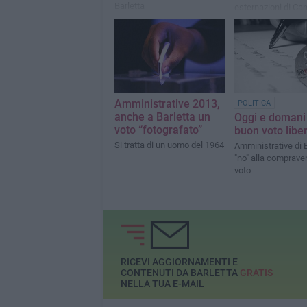
Barletta
esternazioni di Can
Amministrative 2013,
POLITICA
anche a Barletta un
Oggi e domani 
voto “fotografato”
buon voto liber
Si tratta di un uomo del 1964
Amministrative di B
"no" alla comprave
voto
RICEVI AGGIORNAMENTI E
CONTENUTI DA BARLETTA
GRATIS
NELLA TUA E-MAIL