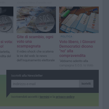
nito
sindaco Mino Cannito sul
fenomeno della
compravendita del voto
Gite di scambio, ogni
POLITICA
voto una
si vota:
Voto libero, i Giovani
scampagnata
o!
Democratici dicono
"no" alla
Il video shock che scatena
arletta,
compravendita
le ire del web: le news
ndita del
dell’inquinamento elettorale
"Abbiamo aderito alla
campagna S.O.S. Io Voto
Libero
Iscriviti alla Newsletter
Iscriviti
Iscrivendoti accetti i
termini
e la
privacy policy