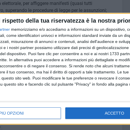
elettorale, per affiggere manifesti (quasi tutti
o, superando le procedure di legge per le assunzioni;
 in nero) chiedendo loro anche il numero della Sezione in
l rispetto della tua riservatezza è la nostra prior
stegno al candidato ingaggiante, è lecito?
artner
memorizziamo e/o accediamo a informazioni su un dispositivo, c
ali, come identificatori univoci e informazioni standard inviate da un di
li fenomeni che, sempre e solo in campagna elettorale
zzati, misurazione di annunci e contenuti, analisi dell'audience e svilupp
ruttori ed elettori corrotti, insieme. Le cene ed i lauti
i e i nostri partner possiamo utilizzare dati precisi di geolocalizzazione 
in cambio del voto, a centinaia di elettori, in maniera
del dispositivo. Puoi fare clic per consentire a noi e ai nostri 1733 partn
critte. In alternativa puoi accedere a informazioni più dettagliate e modif
acconsentire o di negare il consenso.
Si rende noto che alcuni trattamen
e il tuo consenso, ma hai il diritto di opporti a tale trattamento. Le tue
enti e crediamo veritiere, tutto ciò è continuato ad
 questo sito web. Puoi modificare le tue preferenze o revocare il conse
lettorale e, naturalmente, non solo a Barletta e non solo
questo sito e facendo clic sul pulsante "Privacy" in fondo alla pagina
di Trani, quindi, non consideri questi elementi e questo
nto secondario e trascurabile, in quanto questi
egittimi e deplorevoli, determinano anche danni per quei
iera onesta ed integerrima, credendo che una politica
PIÙ OPZIONI
ACCETTO
cura di Trani, ora la verità la vogliamo veramente tutti».
I