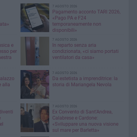
7 AGOSTO 2026
Pagamento acconto TARI 2026,
«Pago PA e F24
nata»
temporaneamente non
disponibili»
7 AGOSTO 2026
usica e
In reparto senza aria
esso per
condizionata, «ci siamo portati
hestra
ventilatori da casa»
7 AGOSTO 2026
Palazzo
Da estetista a imprenditrice: la
 alla
storia di Mariangela Nevola
7 AGOSTO 2026
diventi
Ex Convento di Sant'Andrea,
e
Calabrese e Cardone:
el
«Sviluppare una nuova visione
sul mare per Barletta»