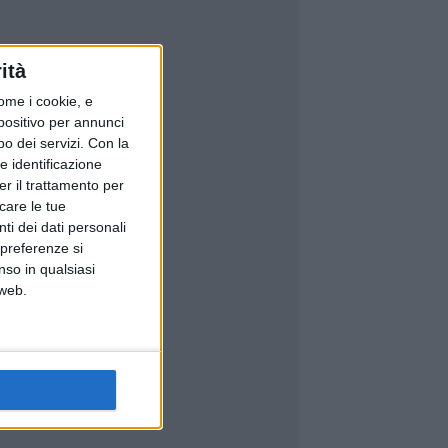
ità
ome i cookie, e
spositivo per annunci
o dei servizi.
Con la
e identificazione
er il trattamento per
icare le tue
ti dei dati personali
 preferenze si
nso in qualsiasi
 web.