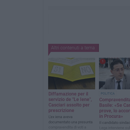
Altri contenuti a tema
1
Diffamazione per il
POLITICA
servizio de "Le Iene",
Compravendita 
Casciari assolto per
Basile: «Se Ca
prescrizione
prove, lo acc
in Procura»
L'ex iena aveva
documentato una presunta
Il candidato sindac
compravendita di voti a
Lega interviene sul