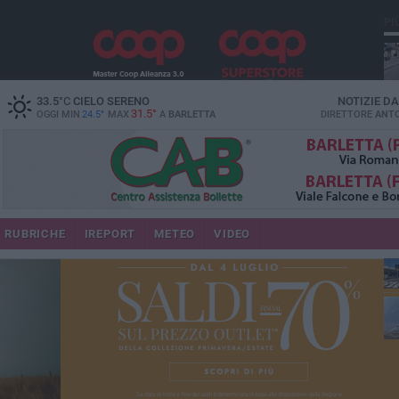
PI
33.5
°C
CIELO SERENO
NOTIZIE D
31.5°
OGGI MIN
24.5°
MAX
A
BARLETTA
DIRETTORE
ANTO
se
RUBRICHE
IREPORT
METEO
VIDEO