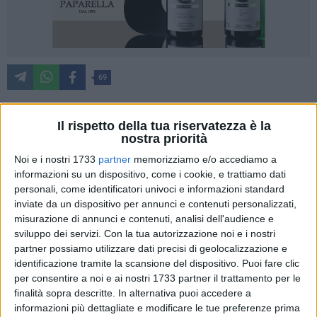
69
Il rispetto della tua riservatezza è la
«Nei recenti lavori del Consiglio Comunale è emersa ancora
nostra priorità
una volta l'inconsistenza della maggioranza di destra,
Noi e i nostri 1733
partner
memorizziamo e/o accediamo a
incapace di portare a termine gli stessi provvedimenti che
informazioni su un dispositivo, come i cookie, e trattiamo dati
aveva blindato senza concedere un reale confronto alla
personali, come identificatori univoci e informazioni standard
cittadinanza. Bocciato il Piano casa e ritirato il
inviate da un dispositivo per annunci e contenuti personalizzati,
provvedimento sulle cosiddette zone B5, evidentemente
misurazione di annunci e contenuti, analisi dell'audience e
sviluppo dei servizi.
Con la tua autorizzazione noi e i nostri
emerge l'arroganza del potere che si scontra con i mal di
partner possiamo utilizzare dati precisi di geolocalizzazione e
pancia, i conflitti di interesse e la legittima preoccupazione di
identificazione tramite la scansione del dispositivo. Puoi fare clic
qualcuno di poter incorrere in responsabilità penali». Così i
per consentire a noi e ai nostri 1733 partner il trattamento per le
consiglieri di Coalizione Civica Carmine Doronzo e Michela
finalità sopra descritte. In alternativa puoi accedere a
Diviccaro con gli attivisti.
informazioni più dettagliate e modificare le tue preferenze prima