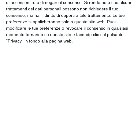
di acconsentire o di negare il consenso.
Si rende noto che alcuni
«Questi due provvedimenti avrebbero complessivamente
trattamenti dei dati personali possono non richiedere il tuo
consenso, ma hai il diritto di opporti a tale trattamento. Le tue
rappresentato un ulteriore passo indietro per la
preferenze si applicheranno solo a questo sito web. Puoi
pianificazione della città, con in particolare la delibera sulle
modificare le tue preferenze o revocare il consenso in qualsiasi
zone B5 che avrebbe aumentato la cementificazione e il
momento tornando su questo sito e facendo clic sul pulsante
consumo di suolo, in contrasto con quanto affermato dalle
"Privacy" in fondo alla pagina web.
stesse linee programmatiche del sindaco Cannito.
Negli ultimi mesi Coalizione Civica, insieme ad altre forze
politiche e ambientaliste, ha denunciato con forza i rischi di
questi provvedimenti: la trasformazione delle Zone B5 in
nuove aree edificabili avrebbe permesso di cancellare servizi,
spazi aperti e standard urbanistici senza alcuna tutela per
l'ambiente e con un consumo di suolo che la nostra città, già
priva di un Piano Urbanistico Generale aggiornato, non può
permettersi.
Come Coalizione Civica, registriamo come l'assenza di voto
della maggioranza ha di fatto certificato la debolezza