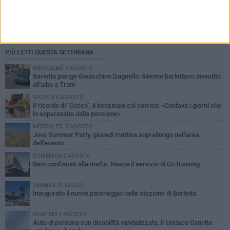
PIÙ LETTI QUESTA SETTIMANA
MERCOLEDÌ 5 AGOSTO
Barletta piange Gioacchino Dagnello: 64enne barlettano investito
all'alba a Trani
GIOVEDÌ 6 AGOSTO
Il ricordo di "Cecco", il benzinaio col sorriso: «Contava i giorni che
lo separavano dalla pensione»
MERCOLEDÌ 5 AGOSTO
Jova Summer Party, giovedì mattina sopralluogo nell'area
dell'evento
DOMENICA 2 AGOSTO
Beni confiscati alla mafia. Nasce il servizio di Co-housing
VENERDÌ 31 LUGLIO
Inaugurato il nuovo parcheggio nella stazione di Barletta
MARTEDÌ 4 AGOSTO
Auto di persona con disabilità vandalizzata, il sindaco Cannito