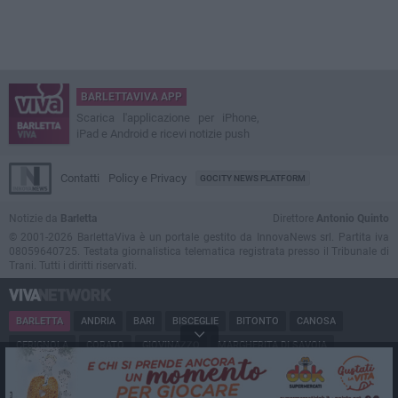
BARLETTAVIVA APP
Scarica l'applicazione per iPhone,
iPad e Android e ricevi notizie push
Contatti
Policy e Privacy
GOCITY NEWS PLATFORM
Notizie da
Barletta
Direttore
Antonio Quinto
© 2001-2026 BarlettaViva è un portale gestito da InnovaNews srl. Partita iva
08059640725. Testata giornalistica telematica registrata presso il Tribunale di
Trani. Tutti i diritti riservati.
BARLETTA
ANDRIA
BARI
BISCEGLIE
BITONTO
CANOSA
CERIGNOLA
CORATO
GIOVINAZZO
MARGHERITA DI SAVOIA
MINERVINO
MODUGNO
MOLFETTA
PUGLIA
RUVO
SAN FERDINANDO
SPINAZZOLA
TERLIZZI
TRANI
TRINITAPOLI