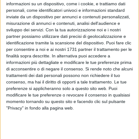
informazioni su un dispositivo, come i cookie, e trattiamo dati
personali, come identificatori univoci e informazioni standard
inviate da un dispositivo per annunci e contenuti personalizzati,
misurazione di annunci e contenuti, analisi dell'audience e
79
sviluppo dei servizi.
Con la tua autorizzazione noi e i nostri
partner possiamo utilizzare dati precisi di geolocalizzazione e
identificazione tramite la scansione del dispositivo. Puoi fare clic
per consentire a noi e ai nostri 1731 partner il trattamento per le
«Abbiamo ritenuto necessario, per rispetto a elettrici ed
finalità sopra descritte. In alternativa puoi accedere a
elettori, recarci in Consiglio Comunale e, a inizio lavori,
informazioni più dettagliate e modificare le tue preferenze prima
comunicare la nostra adesione al blocco. Abbiamo anche
di acconsentire o di negare il consenso.
Si rende noto che alcuni
messo a verbale la nostra rinuncia al "gettone di presenza".
trattamenti dei dati personali possono non richiedere il tuo
Esprimiamo sostegno al corteo della popolazione
consenso, ma hai il diritto di opporti a tale trattamento. Le tue
studentesca di Barletta: siete la nostra più grande speranza!
preferenze si applicheranno solo a questo sito web. Puoi
modificare le tue preferenze o revocare il consenso in qualsiasi
Siamo presenti alla manifestazione di Bari e, questa sera,
momento tornando su questo sito e facendo clic sul pulsante
saremo ad Andria al sit in #STANDFORGAZA» riferiscono i
"Privacy" in fondo alla pagina web.
consiglieri di Coalizione Civica Carmine Doronzo e Michela
Diviccaro.
«Sosteniamo la linea della mobilitazione permanente per