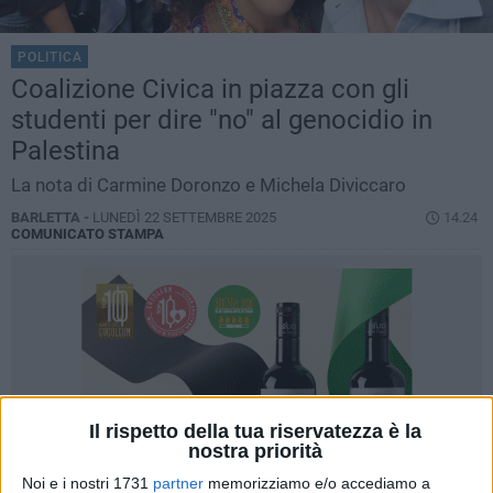
POLITICA
Coalizione Civica in piazza con gli
studenti per dire "no" al genocidio in
Palestina
La nota di Carmine Doronzo e Michela Diviccaro
BARLETTA -
LUNEDÌ 22 SETTEMBRE 2025
14.24
COMUNICATO STAMPA
Il rispetto della tua riservatezza è la
nostra priorità
Noi e i nostri 1731
partner
memorizziamo e/o accediamo a