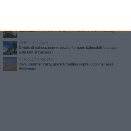
all'alba a Trani
GIOVEDÌ 30 LUGLIO
Rapina all'Ipercoop di Barletta: nel mirino la gioielleria, banditi in
fuga
DOMENICA 2 AGOSTO
Beni confiscati alla mafia. Nasce il servizio di Co-housing
VENERDÌ 31 LUGLIO
Divieto di balneazione revocato, tornano balneabili le acque
antistanti il Canale H
MERCOLEDÌ 5 AGOSTO
Jova Summer Party, giovedì mattina sopralluogo nell'area
dell'evento