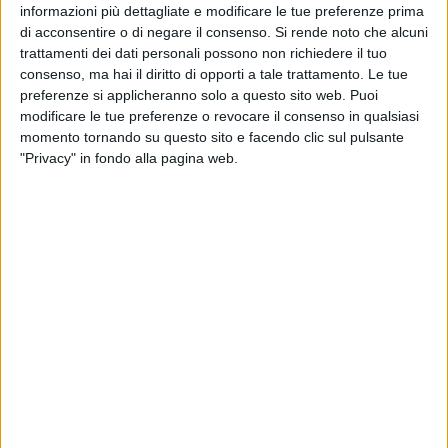
informazioni più dettagliate e modificare le tue preferenze prima
«E' infondato anche un altro argomento molto utilizzato dai
di acconsentire o di negare il consenso.
Si rende noto che alcuni
sostenitori della protesta, che è quello dell'eradicamento del
trattamenti dei dati personali possono non richiedere il tuo
"presidio di legalità" conseguente alla soppressione delle
consenso, ma hai il diritto di opporti a tale trattamento. Le tue
sezioni distaccate, come quella di Barletta. Infatti v'è da
preferenze si applicheranno solo a questo sito web. Puoi
modificare le tue preferenze o revocare il consenso in qualsiasi
considerare che la costituzione delle direzioni antimafia con
momento tornando su questo sito e facendo clic sul pulsante
competenza distrettuale, "ha ormai da lungo tempo fatto
"Privacy" in fondo alla pagina web.
venire meno la necessità di un capillare presidio territoriale",
così come confermato dall'Associazione Nazionale
Magistrati, proprio nel documento con cui la stessa
esprimeva parere favorevole alla riforma, nei termini di cui al
documento medesimo ed al quale integralmente si rinvia,
essendo reperibile in internet».
«Ad ogni modo, come in altri tempi si direbbe: "Roma locuta,
causa finita est", "Roma ha parlato, e la questione è chiusa",
senza però che questo impedisca di evidenziare che ogni
azione di contrasto politico, avrebbe dovuto essere proposta
per tempo. Infatti il riordino della geografia giudiziaria, è un