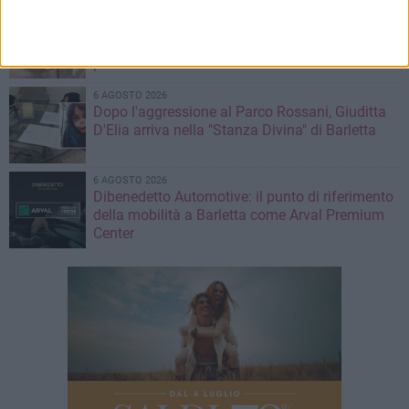
6 AGOSTO 2026
Il ricordo di "Cecco", il benzinaio col sorriso:
«Contava i giorni che lo separavano dalla
pensione»
6 AGOSTO 2026
Dopo l'aggressione al Parco Rossani, Giuditta
D'Elia arriva nella "Stanza Divina" di Barletta
6 AGOSTO 2026
Dibenedetto Automotive: il punto di riferimento
della mobilità a Barletta come Arval Premium
Center