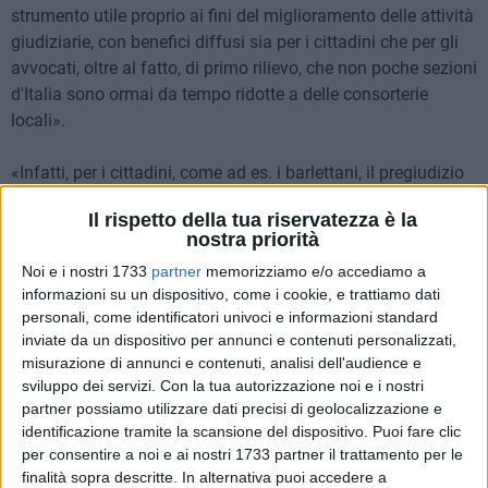
strumento utile proprio ai fini del miglioramento delle attività
giudiziarie, con benefici diffusi sia per i cittadini che per gli
avvocati, oltre al fatto, di primo rilievo, che non poche sezioni
d'Italia sono ormai da tempo ridotte a delle consorterie
locali».
«Infatti, per i cittadini, come ad es. i barlettani, il pregiudizio
conseguente alla soppressione della sezione distaccata è
Il rispetto della tua riservatezza è la
tanto irrisorio da essere praticamente irrilevante,
nostra priorità
considerando che di certo non la frequentano con l'assiduità
Noi e i nostri 1733
partner
memorizziamo e/o accediamo a
dei propri avvocati. Questi ultimi, per contro, riceveranno dei
informazioni su un dispositivo, come i cookie, e trattiamo dati
significativi vantaggi dall'accorpamento, tra cui quello di
personali, come identificatori univoci e informazioni standard
poter trattare presso il Tribunale accorpante (Trani), tutti gli
inviate da un dispositivo per annunci e contenuti personalizzati,
affari giudiziari per i quali prima avrebbe dovuto spostarsi
misurazione di annunci e contenuti, analisi dell'audience e
nelle varie sezioni distaccate, con non pochi disagi,
sviluppo dei servizi.
Con la tua autorizzazione noi e i nostri
soprattutto in caso di concomitanza di udienze. Tutto sarà,
partner possiamo utilizzare dati precisi di geolocalizzazione e
identificazione tramite la scansione del dispositivo. Puoi fare clic
esattamente come già è per le cause in materia di diritto del
per consentire a noi e ai nostri 1733 partner il trattamento per le
lavoro, fallimentare, di separazione e divorzio, niente di più».
finalità sopra descritte. In alternativa puoi accedere a