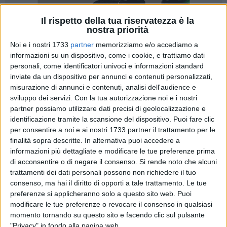
Il rispetto della tua riservatezza è la
nostra priorità
Noi e i nostri 1733
partner
memorizziamo e/o accediamo a
informazioni su un dispositivo, come i cookie, e trattiamo dati
personali, come identificatori univoci e informazioni standard
Il Gruppo Territoriale del MoVimento 5 Stelle Barletta
inviate da un dispositivo per annunci e contenuti personalizzati,
esprime la propria totale e ferma contrarietà nei confronti del
misurazione di annunci e contenuti, analisi dell'audience e
recente provvedimento adottato dall'Amministrazione
sviluppo dei servizi.
Con la tua autorizzazione noi e i nostri
comunale che impone la chiusura totale del Cimitero
partner possiamo utilizzare dati precisi di geolocalizzazione e
Comunale nella giornata di lunedì e quella pomeridiana nei
identificazione tramite la scansione del dispositivo. Puoi fare clic
per consentire a noi e ai nostri 1733 partner il trattamento per le
mesi di luglio e agosto.
finalità sopra descritte. In alternativa puoi accedere a
informazioni più dettagliate e modificare le tue preferenze prima
Riteniamo che questa decisione sia profondamente
di acconsentire o di negare il consenso.
Si rende noto che alcuni
sbagliata, il cimitero non è un semplice ufficio comunale, ma
trattamenti dei dati personali possono non richiedere il tuo
un luogo di culto e memoria per l'intera comunità. Impedire
consenso, ma hai il diritto di opporti a tale trattamento. Le tue
l'accesso pomeridiano in estate e decretare la chiusura
preferenze si applicheranno solo a questo sito web. Puoi
intera del lunedì significa privare molti concittadini, spesso
modificare le tue preferenze o revocare il consenso in qualsiasi
momento tornando su questo sito e facendo clic sul pulsante
anziani o persone che tornano a Barletta solo per brevi
"Privacy" in fondo alla pagina web.