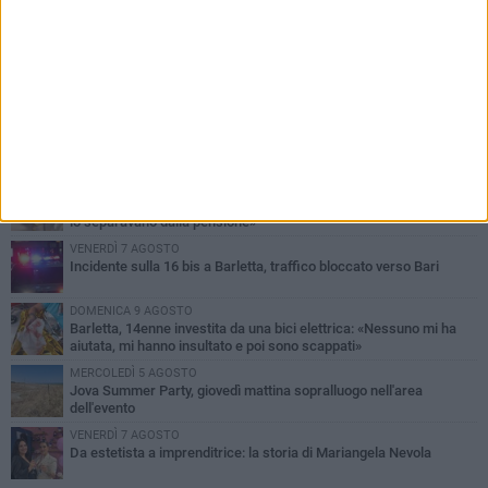
PIÙ LETTI QUESTA SETTIMANA
MERCOLEDÌ 5 AGOSTO
Barletta piange Gioacchino Dagnello: 64enne barlettano investito
all'alba a Trani
GIOVEDÌ 6 AGOSTO
Il ricordo di "Cecco", il benzinaio col sorriso: «Contava i giorni che
lo separavano dalla pensione»
VENERDÌ 7 AGOSTO
Incidente sulla 16 bis a Barletta, traffico bloccato verso Bari
DOMENICA 9 AGOSTO
Barletta, 14enne investita da una bici elettrica: «Nessuno mi ha
aiutata, mi hanno insultato e poi sono scappati»
MERCOLEDÌ 5 AGOSTO
Jova Summer Party, giovedì mattina sopralluogo nell'area
dell'evento
VENERDÌ 7 AGOSTO
Da estetista a imprenditrice: la storia di Mariangela Nevola