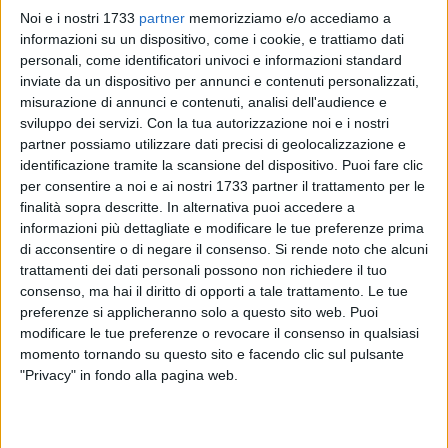
Noi e i nostri 1733
partner
memorizziamo e/o accediamo a
informazioni su un dispositivo, come i cookie, e trattiamo dati
personali, come identificatori univoci e informazioni standard
116
inviate da un dispositivo per annunci e contenuti personalizzati,
misurazione di annunci e contenuti, analisi dell'audience e
sviluppo dei servizi.
Con la tua autorizzazione noi e i nostri
partner possiamo utilizzare dati precisi di geolocalizzazione e
"L'appello lanciato dal Sindaco Mino Cannito in merito alla
identificazione tramite la scansione del dispositivo. Puoi fare clic
necessità di reperire risorse finanziarie per poter procedere ai
per consentire a noi e ai nostri 1733 partner il trattamento per le
lavori di riqualificazione e riapertura al pubblico del braccio
finalità sopra descritte. In alternativa puoi accedere a
del molo di levante non poteva cadere nel vuoto. Infatti, già
informazioni più dettagliate e modificare le tue preferenze prima
nelle giornate di mercoledì e giovedì ho avviato le
di acconsentire o di negare il consenso.
Si rende noto che alcuni
trattamenti dei dati personali possono non richiedere il tuo
interlocuzioni con gli enti ministeriali coinvolti e posso oggi
consenso, ma hai il diritto di opporti a tale trattamento. Le tue
annunciare di aver reperito i fondi mancanti, ovvero un
preferenze si applicheranno solo a questo sito web. Puoi
milione di euro, per i lavori di illuminazione e rifacimento
modificare le tue preferenze o revocare il consenso in qualsiasi
della pavimentazione del camminamento. Vorrei, inoltre,
momento tornando su questo sito e facendo clic sul pulsante
ricordare che il molo di levante è già oggetto di un altro
"Privacy" in fondo alla pagina web.
progetto di più ampia portata, l'allungamento dei moli
foranei, intervento che verrà avviato a breve ma a partire dal
molo di ponente e, in seguito, interesserà anche il molo di