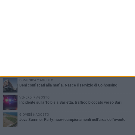
PIÙ LETTI QUESTA SETTIMANA
MERCOLEDÌ 5 AGOSTO
Barletta piange Gioacchino Dagnello: 64enne barlettano investito
all'alba a Trani
GIOVEDÌ 6 AGOSTO
Il ricordo di "Cecco", il benzinaio col sorriso: «Contava i giorni che
lo separavano dalla pensione»
MERCOLEDÌ 5 AGOSTO
Jova Summer Party, giovedì mattina sopralluogo nell'area
dell'evento
DOMENICA 2 AGOSTO
Beni confiscati alla mafia. Nasce il servizio di Co-housing
VENERDÌ 7 AGOSTO
Incidente sulla 16 bis a Barletta, traffico bloccato verso Bari
GIOVEDÌ 6 AGOSTO
Jova Summer Party, nuovi campionamenti nell'area dell'evento