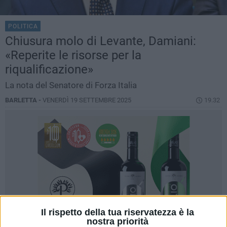
POLITICA
Chiusura molo di Levante, Damiani:
«Reperite le risorse per la
riqualificazione»
La nota del Senatore di Forza Italia
BARLETTA -
VENERDÌ 19 SETTEMBRE 2025
19.32
Il rispetto della tua riservatezza è la
nostra priorità