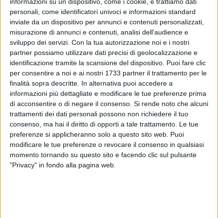
informazioni su un dispositivo, come i cookie, e trattiamo dati
personali, come identificatori univoci e informazioni standard
inviate da un dispositivo per annunci e contenuti personalizzati,
misurazione di annunci e contenuti, analisi dell'audience e
sviluppo dei servizi.
Con la tua autorizzazione noi e i nostri
partner possiamo utilizzare dati precisi di geolocalizzazione e
identificazione tramite la scansione del dispositivo. Puoi fare clic
116
per consentire a noi e ai nostri 1733 partner il trattamento per le
Il Movimento 5 Stelle è lieto di annunciare l'evento pubblico
finalità sopra descritte. In alternativa puoi accedere a
informazioni più dettagliate e modificare le tue preferenze prima
intitolato "Chi Lotta, Vince! Vota Chi Lotta per la Legalità,"
di acconsentire o di negare il consenso.
Si rende noto che alcuni
un'importante occasione di confronto sui temi della legalità,
trattamenti dei dati personali possono non richiedere il tuo
dell'antimafia sociale e dell'impegno civico. L'incontro si terrà
consenso, ma hai il diritto di opporti a tale trattamento. Le tue
martedì 18 novembre alle ore 19:00 presso la Sala
preferenze si applicheranno solo a questo sito web. Puoi
Athenaeum - Barletta, in Via Madonna degli Angeli 29.
modificare le tue preferenze o revocare il consenso in qualsiasi
momento tornando su questo sito e facendo clic sul pulsante
L'obiettivo è accendere i riflettori sulla necessità di un
"Privacy" in fondo alla pagina web.
impegno costante e condiviso per la giustizia sociale e la
legalità, valori fondamentali per lo sviluppo del territorio.
Interverranno: