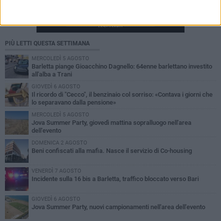
PIÙ LETTI QUESTA SETTIMANA
MERCOLEDÌ 5 AGOSTO
Barletta piange Gioacchino Dagnello: 64enne barlettano investito
all'alba a Trani
GIOVEDÌ 6 AGOSTO
Il ricordo di "Cecco", il benzinaio col sorriso: «Contava i giorni che
lo separavano dalla pensione»
MERCOLEDÌ 5 AGOSTO
Jova Summer Party, giovedì mattina sopralluogo nell'area
dell'evento
DOMENICA 2 AGOSTO
Beni confiscati alla mafia. Nasce il servizio di Co-housing
VENERDÌ 7 AGOSTO
Incidente sulla 16 bis a Barletta, traffico bloccato verso Bari
GIOVEDÌ 6 AGOSTO
Jova Summer Party, nuovi campionamenti nell'area dell'evento