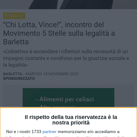
SPECIALE
“Chi Lotta, Vince!”, incontro del
Movimento 5 Stelle sulla legalità a
Barletta
«L'obiettivo è accendere i riflettori sulla necessità di un
impegno costante e condiviso per la giustizia sociale e
la legalità»
BARLETTA -
MARTEDÌ 18 NOVEMBRE 2025
SPONSORIZZATO
Il rispetto della tua riservatezza è la
nostra priorità
Noi e i nostri 1733
partner
memorizziamo e/o accediamo a