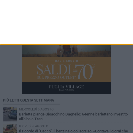
della mobilità a Barletta come Arval Premium
Center
PIÙ LETTI QUESTA SETTIMANA
MERCOLEDÌ 5 AGOSTO
Barletta piange Gioacchino Dagnello: 64enne barlettano investito
all'alba a Trani
GIOVEDÌ 6 AGOSTO
Il ricordo di "Cecco", il benzinaio col sorriso: «Contava i giorni che