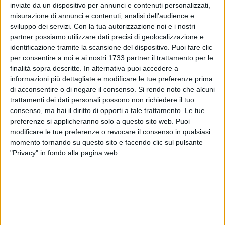
reliquie della Santa. La festa di santa Lucia è inoltre
inviate da un dispositivo per annunci e contenuti personalizzati,
particolarmente sentita in Svezia, dove per l'occasione si
misurazione di annunci e contenuti, analisi dell'audience e
celebra la giornata più corta dell'anno attraverso riti
sviluppo dei servizi.
Con la tua autorizzazione noi e i nostri
particolarmente suggestivi.
partner possiamo utilizzare dati precisi di geolocalizzazione e
identificazione tramite la scansione del dispositivo. Puoi fare clic
per consentire a noi e ai nostri 1733 partner il trattamento per le
Le celebrazioni per la festa di Santa Lucia a Barletta hanno
finalità sopra descritte. In alternativa puoi accedere a
avuto inizio sin dalle prime ore della giornata con una serie
informazioni più dettagliate e modificare le tue preferenze prima
di messe, fino ad arrivare alla solenne liturgia delle 18:30,
di acconsentire o di negare il consenso.
Si rende noto che alcuni
celebrata presso la Chiesa di Santa Lucia dal vescovo
trattamenti dei dati personali possono non richiedere il tuo
emerito Monsignor Felice di Molfetta, alla presenza delle
consenso, ma hai il diritto di opporti a tale trattamento. Le tue
autorità cittadine tra cui il sindaco Cosimo Damiano
preferenze si applicheranno solo a questo sito web. Puoi
modificare le tue preferenze o revocare il consenso in qualsiasi
Cannito, l'assessore Vincenza Di Maggio e il vice presidente
momento tornando su questo sito e facendo clic sul pulsante
del consiglio comunale Ruggiero Grimaldi in rappresentanza
"Privacy" in fondo alla pagina web.
della massima assise cittadina.
Al termine delle celebrazioni ha avuto luogo la solenne
processione, guidata da Don Vito Carpentiere, che partita
dalla Chiesa di Santa Lucia ha percorso Via 3 Novembre, Via
Ferdinando D'Aragona, Piazza Caduti, Corso Garibaldi, Corso