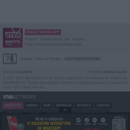
BARLETTAVIVA APP
Scarica l'applicazione per iPhone,
iPad e Android e ricevi notizie push
Contatti
Policy e Privacy
GOCITY NEWS PLATFORM
Notizie da
Barletta
Direttore
Antonio Quinto
© 2001-2026 BarlettaViva è un portale gestito da InnovaNews srl. Partita iva
08059640725. Testata giornalistica telematica registrata presso il Tribunale di
Trani. Tutti i diritti riservati.
BARLETTA
ANDRIA
BARI
BISCEGLIE
BITONTO
CANOSA
CERIGNOLA
CORATO
GIOVINAZZO
MARGHERITA DI SAVOIA
MINERVINO
MODUGNO
MOLFETTA
PUGLIA
RUVO
SAN FERDINANDO
SPINAZZOLA
TERLIZZI
TRANI
TRINITAPOLI