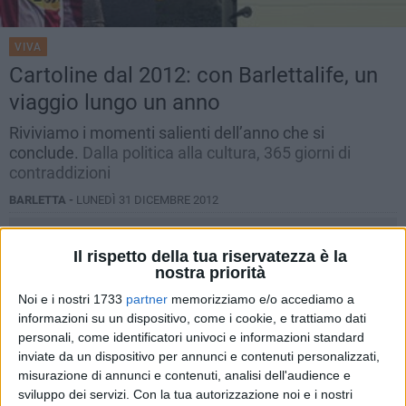
VIVA
Cartoline dal 2012: con Barlettalife, un
viaggio lungo un anno
Riviviamo i momenti salienti dell’anno che si
conclude.
Dalla politica alla cultura, 365 giorni di
contraddizioni
BARLETTA -
LUNEDÌ 31 DICEMBRE 2012
Il rispetto della tua riservatezza è la
nostra priorità
Noi e i nostri 1733
partner
memorizziamo e/o accediamo a
informazioni su un dispositivo, come i cookie, e trattiamo dati
personali, come identificatori univoci e informazioni standard
inviate da un dispositivo per annunci e contenuti personalizzati,
misurazione di annunci e contenuti, analisi dell'audience e
sviluppo dei servizi.
Con la tua autorizzazione noi e i nostri