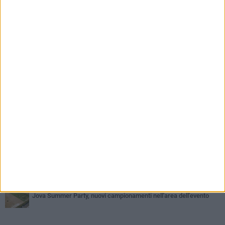
PIÙ LETTI QUESTA SETTIMANA
MERCOLEDÌ 5 AGOSTO
Barletta piange Gioacchino Dagnello: 64enne barlettano investito
all'alba a Trani
GIOVEDÌ 6 AGOSTO
Il ricordo di "Cecco", il benzinaio col sorriso: «Contava i giorni che
lo separavano dalla pensione»
VENERDÌ 7 AGOSTO
Incidente sulla 16 bis a Barletta, traffico bloccato verso Bari
MERCOLEDÌ 5 AGOSTO
Jova Summer Party, giovedì mattina sopralluogo nell'area
dell'evento
VENERDÌ 7 AGOSTO
Da estetista a imprenditrice: la storia di Mariangela Nevola
GIOVEDÌ 6 AGOSTO
Jova Summer Party, nuovi campionamenti nell'area dell'evento