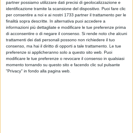
partner possiamo utilizzare dati precisi di geolocalizzazione e
identificazione tramite la scansione del dispositivo. Puoi fare clic
per consentire a noi e ai nostri 1733 partner il trattamento per le
finalità sopra descritte. In alternativa puoi accedere a
informazioni più dettagliate e modificare le tue preferenze prima
A cura di
di acconsentire o di negare il consenso.
Si rende noto che alcuni
IDA VINELLA
trattamenti dei dati personali possono non richiedere il tuo
consenso, ma hai il diritto di opporti a tale trattamento. Le tue
preferenze si applicheranno solo a questo sito web. Puoi
Il 2012 doveva essere l'anno del
grande addio
, secondo la
modificare le tue preferenze o revocare il consenso in qualsiasi
momento tornando su questo sito e facendo clic sul pulsante
profezia (al sapor di bufala) dei Maya. Sebbene il nefasto
"Privacy" in fondo alla pagina web.
presagio non si sia avverato, si sono susseguiti ben altri
addii nell'anno appena trascorso: l'addio all'amministrazione
comunale e al sindaco Maffei, con l'arrivo di un
commissario prefettizio a guidare la città, l'addio (sfiorato
ma non avverato) alla provincia di Barletta-Andria-Trani, che
stava seriamente rischiando di scomparire dalle carte
geografiche del territorio, l'addio al tanto annunciato ritorno
del certame della Disfida, svanito in tante promesse non
mantenute. Insieme all'anno che si conclude, ci lasciamo