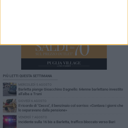
PIÙ LETTI QUESTA SETTIMANA
MERCOLEDÌ 5 AGOSTO
Barletta piange Gioacchino Dagnello: 64enne barlettano investito
all'alba a Trani
GIOVEDÌ 6 AGOSTO
Il ricordo di "Cecco", il benzinaio col sorriso: «Contava i giorni che
lo separavano dalla pensione»
VENERDÌ 7 AGOSTO
Incidente sulla 16 bis a Barletta, traffico bloccato verso Bari