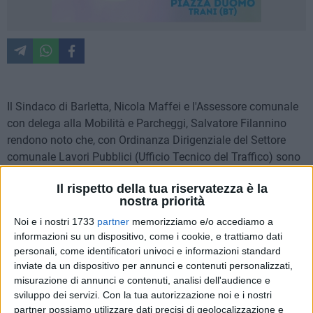
Il Sindaco di Barletta, Nicola Maffei e l'Assessore comunale
con delega alla Mobilità e Parcheggi, Salvatore Filannino
rendono noto che, con Ordinanza Dirigenziale del Settore
comunale Lavori Pubblici (Ufficio Tecnico del Traffico) sono
state disposte modifiche dei sensi di marcia di alcune strade
Il rispetto della tua riservatezza è la
limitrofe a via Canosa, la realizzazione di idonei spazi di
nostra priorità
sosta per i veicoli diversi dall'automobile e l'installazione di
Noi e i nostri 1733
partner
memorizziamo e/o accediamo a
nuova segnaletica stradale, con obblighi e divieti per una
informazioni su un dispositivo, come i cookie, e trattiamo dati
migliore mobilità urbana.
personali, come identificatori univoci e informazioni standard
I cambiamenti, che entreranno in vigore nella mattina di
inviate da un dispositivo per annunci e contenuti personalizzati,
domani, 23 novembre, sono i seguenti:
misurazione di annunci e contenuti, analisi dell'audience e
sviluppo dei servizi.
Con la tua autorizzazione noi e i nostri
via D. CHIESA - tratto da via Madonna della Croce a via
partner possiamo utilizzare dati precisi di geolocalizzazione e