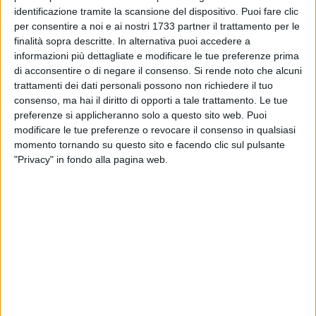
Canosa -
identificazione tramite la scansione del dispositivo. Puoi fare clic
per consentire a noi e ai nostri 1733 partner il trattamento per le
1.È istituito il senso unico con direzione di marcia consentita
finalità sopra descritte. In alternativa puoi accedere a
da via Madonna della Croce a via Canosa;
informazioni più dettagliate e modificare le tue preferenze prima
2.È istituito l'obbligo di stop all'intersezione con via Canosa
di acconsentire o di negare il consenso.
Si rende noto che alcuni
dando priorità di marcia ai veicoli in transito su via Canosa;
trattamenti dei dati personali possono non richiedere il tuo
3.Sono istituiti stalli di sosta a spina sul lato destro rispetto
consenso, ma hai il diritto di opporti a tale trattamento. Le tue
al senso di marcia;
preferenze si applicheranno solo a questo sito web. Puoi
4.È istituito il divieto di fermata sul lato sinistro rispetto al
modificare le tue preferenze o revocare il consenso in qualsiasi
momento tornando su questo sito e facendo clic sul pulsante
senso di marcia;
"Privacy" in fondo alla pagina web.
via FILZI - tratto da via Canosa a via Gorizia -
1.È istituito il senso unico con direzione di marcia consentita
da via Canosa a via Gorizia;
2.È Istituito il dare precedenza all'intersezione con via
Gorizia dando priorità di marcia ai veicoli in transito su via
Gorizia;
3.È Istituita la direzione obbligatoria a sinistra
all'intersezione con via Gorizia;