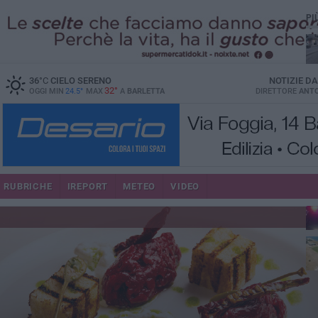
PI
36
°C
CIELO SERENO
NOTIZIE D
32°
OGGI MIN
24.5°
MAX
A
BARLETTA
DIRETTORE
ANTO
se
RUBRICHE
IREPORT
METEO
VIDEO