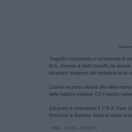
Powere
Tragedia consumata in un'azienda di marm
M.S., tranese, è stato travolto da alcun
durante il trasporto del materiale su di 
L'uomo ha perso alcune dita della mano si
delle fratture esposte. C'è il rischio con
Sul posto è intervenuto il 118 di Trani. 
Dimiccoli di Barletta. Sono in corso accer
TRANI
LAVORO
INCIDENTE