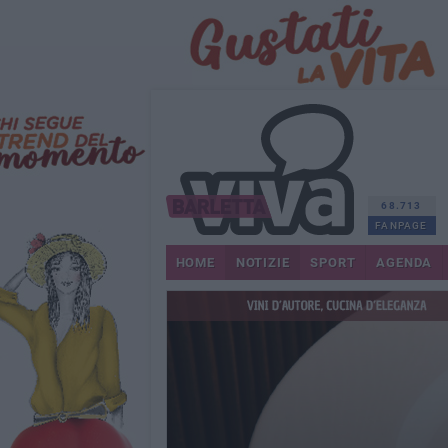
68.713
FANPAGE
HOME
NOTIZIE
SPORT
AGENDA