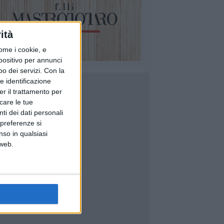
ità
ome i cookie, e
spositivo per annunci
o dei servizi.
Con la
e identificazione
er il trattamento per
icare le tue
ti dei dati personali
 preferenze si
nso in qualsiasi
 web.