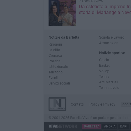
7 AGOSTO 2026
Da estetista a imprenditri
storia di Mariangela Nev
Notizie da Barletta
Scuola e Lavoro
Associazioni
Religioni
La città
Notizie sportive
Cronaca
Calcio
Politica
Basket
Istituzionale
Volley
Territorio
Tennis
Eventi
Arti Marziali
Servizi sociali
Tennistavolo
Contatti
Policy e Privacy
GOCI
© 2001-2026 BarlettaViva è un portale gestito da Innov
BARLETTA
ANDRIA
BARI