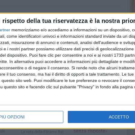
l rispetto della tua riservatezza è la nostra prior
artner
memorizziamo e/o accediamo a informazioni su un dispositivo, c
ali, come identificatori univoci e informazioni standard inviate da un di
zzati, misurazione di annunci e contenuti, analisi dell'audience e svilupp
i e i nostri partner possiamo utilizzare dati precisi di geolocalizzazione 
del dispositivo. Puoi fare clic per consentire a noi e ai nostri 1733 partn
critte. In alternativa puoi accedere a informazioni più dettagliate e modif
acconsentire o di negare il consenso.
Si rende noto che alcuni trattamen
e il tuo consenso, ma hai il diritto di opporti a tale trattamento. Le tue
 questo sito web. Puoi modificare le tue preferenze o revocare il conse
questo sito e facendo clic sul pulsante "Privacy" in fondo alla pagina
e
ASSOCIAZIONI
ATTUALITÀ
nello:
Rapina alla gioielleria
Diritto al lavoro per
tano
dell'Ipercoop di
persone con
ba a
Barletta, «vicinanza
disabilità, Tupputi:
PIÙ OPZIONI
ACCETTO
alle lavoratrici in stato
«Nella Asl Bt decine di
di shock e infortunio»
scoperture ancora
izioni
senza risposte»
ale
La nota della Filcams Bat