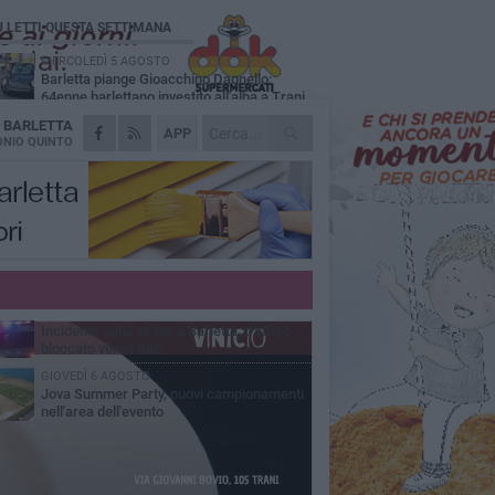
Ù LETTI QUESTA SETTIMANA
MERCOLEDÌ 5 AGOSTO
Barletta piange Gioacchino Dagnello:
64enne barlettano investito all'alba a Trani
A
BARLETTA
GIOVEDÌ 6 AGOSTO
APP
Il ricordo di "Cecco", il benzinaio col
NIO QUINTO
sorriso: «Contava i giorni che lo
paravano dalla pensione»
MERCOLEDÌ 5 AGOSTO
Jova Summer Party, giovedì mattina
sopralluogo nell'area dell'evento
DOMENICA 2 AGOSTO
Beni confiscati alla mafia. Nasce il servizio
di Co-housing
VENERDÌ 7 AGOSTO
Incidente sulla 16 bis a Barletta, traffico
bloccato verso Bari
GIOVEDÌ 6 AGOSTO
Jova Summer Party, nuovi campionamenti
nell'area dell'evento