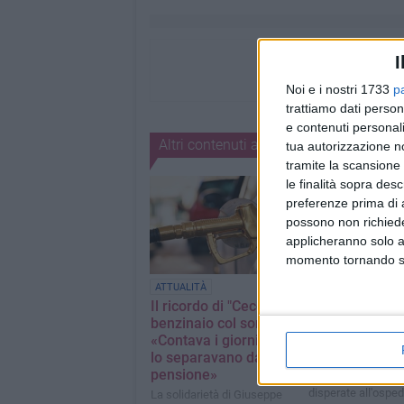
I
Noi e i nostri 1733
p
trattiamo dati person
e contenuti personali
Altri contenuti a tema
tua autorizzazione no
tramite la scansione 
le finalità sopra des
preferenze prima di 
possono non richieder
applicheranno solo a
momento tornando su 
Barletta piang
ATTUALITÀ
Gioacchino Dag
Il ricordo di "Cecco", il
64enne barlet
benzinaio col sorriso:
investito all'al
«Contava i giorni che
Trani
lo separavano dalla
pensione»
Trasportato in cond
disperate all'osped
La solidarietà di Giuseppe