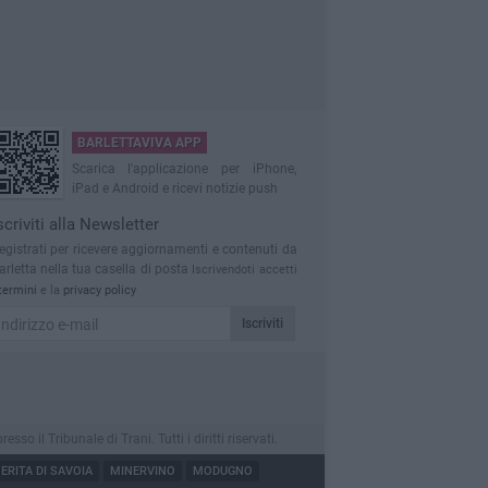
BARLETTAVIVA APP
Scarica l'applicazione per iPhone,
iPad e Android e ricevi notizie push
scriviti alla Newsletter
egistrati per ricevere aggiornamenti e contenuti da
arletta nella tua casella di posta
Iscrivendoti accetti
termini
e la
privacy policy
Iscriviti
 il Tribunale di Trani. Tutti i diritti riservati.
RITA DI SAVOIA
MINERVINO
MODUGNO