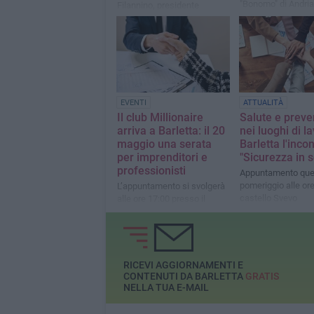
"Bonomo" di Andria
Filannino, presidente
deceduto poche or
nazionale "Mai più Vittime
Indagini in corso
sul Lavoro"
EVENTI
ATTUALITÀ
Il club Millionaire
Salute e prev
arriva a Barletta: il 20
nei luoghi di l
maggio una serata
Barletta l'inco
per imprenditori e
"Sicurezza in 
professionisti
Appuntamento que
pomeriggio alle ore
L’appuntamento si svolgerà
castello Svevo
alle ore 17:00 presso il
Circolo Tennis “Hugo
Simmen”
RICEVI AGGIORNAMENTI E
CONTENUTI DA BARLETTA
GRATIS
NELLA TUA E-MAIL