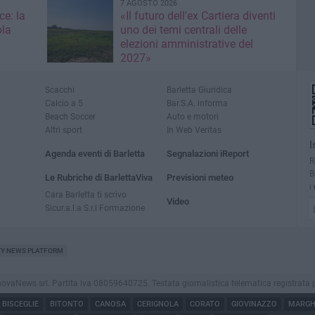
7 AGOSTO 2026
ce: la
«Il futuro dell'ex Cartiera diventi
ola
uno dei temi centrali delle
elezioni amministrative del
2027»
Scacchi
Barletta Giuridica
Calcio a 5
Bar.S.A. informa
Beach Soccer
Auto e motori
Altri sport
In Web Veritas
I
Agenda eventi di Barletta
Segnalazioni iReport
R
B
Le Rubriche di BarlettaViva
Previsioni meteo
i
Cara Barletta ti scrivo
Video
Sicur.a.l.a S.r.l Formazione
TY NEWS PLATFORM
aNews srl. Partita iva 08059640725. Testata giornalistica telematica registrata presso
BISCEGLIE
BITONTO
CANOSA
CERIGNOLA
CORATO
GIOVINAZZO
MARGHE