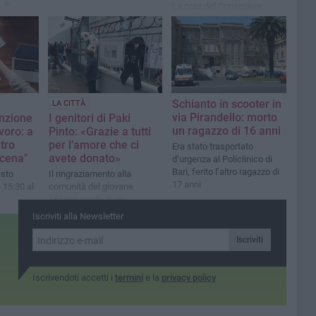
, è
La nota del Consigliere
e dopo.
Comunale Vito Tupputi
Schianto in scooter in
LA CITTÀ
via Pirandello: morto
enzione
I genitori di Paki
un ragazzo di 16 anni
avoro: a
Pinto: «Grazie a tutti
ntro
per l’amore che ci
Era stato trasportato
scena"
avete donato»
d’urgenza al Policlinico di
Bari, ferito l’altro ragazzo di
sto
Il ringraziamento alla
17 anni
 15:30 al
comunità del giovane
16enne morto in un
incidente con lo scooter
Iscriviti alla Newsletter
Iscriviti
Iscrivendoti accetti i
termini
e la
privacy policy