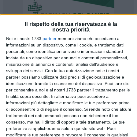
Il rispetto della tua riservatezza è la
nostra priorità
Noi e i nostri 1733
partner
memorizziamo e/o accediamo a
informazioni su un dispositivo, come i cookie, e trattiamo dati
personali, come identificatori univoci e informazioni standard
inviate da un dispositivo per annunci e contenuti personalizzati,
«Alla luce del dibattito sviluppatosi in questi ultimi mesi,
misurazione di annunci e contenuti, analisi dell'audience e
ritengo sia giunto il momento di compiere una riflessione
sviluppo dei servizi.
Con la tua autorizzazione noi e i nostri
seria sulla questione stadio». Interviene così, ai microfoni di
partner possiamo utilizzare dati precisi di geolocalizzazione e
identificazione tramite la scansione del dispositivo. Puoi fare clic
Barlettalife, il consigliere comunale Marcello Lanotte. Con il
per consentire a noi e ai nostri 1733 partner il trattamento per le
titolo irridente Barlettalife interpreta la insistente discussione
finalità sopra descritte. In alternativa puoi accedere a
su cosa fare sulla questione stadio e realtivo stanziamento
informazioni più dettagliate e modificare le tue preferenze prima
adottato dall'amministrazione comunale. Gioco delle parti e
di acconsentire o di negare il consenso.
Si rende noto che alcuni
rigori a porta vuota da parte di molti? La discussione è
trattamenti dei dati personali possono non richiedere il tuo
aperta mentre leggiamo l'ennesima nota sul tema.
consenso, ma hai il diritto di opporti a tale trattamento. Le tue
preferenze si applicheranno solo a questo sito web. Puoi
modificare le tue preferenze o revocare il consenso in qualsiasi
«A tal proposito appare opportuno interrogarsi se i lavori di