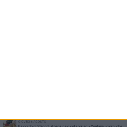
basta. La sicurezza delle periferie è
un'emergenza»
PIÙ LETTI QUESTA SETTIMANA
MERCOLEDÌ 5 AGOSTO
Barletta piange Gioacchino Dagnello: 64enne barlettano investito
all'alba a Trani
GIOVEDÌ 6 AGOSTO
Il ricordo di "Cecco", il benzinaio col sorriso: «Contava i giorni che