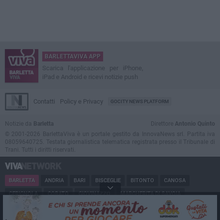
BARLETTAVIVA APP
Scarica l'applicazione per iPhone,
iPad e Android e ricevi notizie push
Contatti
Policy e Privacy
GOCITY NEWS PLATFORM
Notizie da
Barletta
Direttore
Antonio Quinto
© 2001-2026 BarlettaViva è un portale gestito da InnovaNews srl. Partita iva
08059640725. Testata giornalistica telematica registrata presso il Tribunale di
Trani. Tutti i diritti riservati.
BARLETTA
ANDRIA
BARI
BISCEGLIE
BITONTO
CANOSA
CERIGNOLA
CORATO
GIOVINAZZO
MARGHERITA DI SAVOIA
MINERVINO
MODUGNO
MOLFETTA
PUGLIA
RUVO