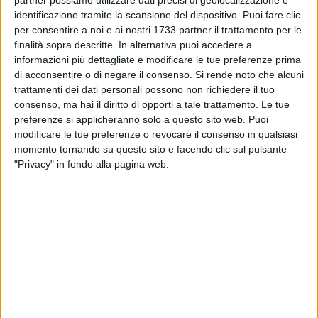
identificazione tramite la scansione del dispositivo. Puoi fare clic
per consentire a noi e ai nostri 1733 partner il trattamento per le
finalità sopra descritte. In alternativa puoi accedere a
informazioni più dettagliate e modificare le tue preferenze prima
A cura di
di acconsentire o di negare il consenso.
Si rende noto che alcuni
NICOLA RICCHITELLI
trattamenti dei dati personali possono non richiedere il tuo
consenso, ma hai il diritto di opporti a tale trattamento. Le tue
preferenze si applicheranno solo a questo sito web. Puoi
modificare le tue preferenze o revocare il consenso in qualsiasi
Sarà che il noto pittore barlettano è grande in patria, mentre
momento tornando su questo sito e facendo clic sul pulsante
al di fuori dei confini della città di Eraclio probabilmente è
"Privacy" in fondo alla pagina web.
considerato un normale pittore impressionista, o sarà per via
della crisi economica. Chi lo sa? Sta di fatto che il dipinto
raffigurante "Place de la Medeleine" a Parigi di dimensioni
35x25 del maestro impressionista barlettano, messo all'asta
la scorsa settimana a Milano da Finarte casa d'Aste con una
valutazione iniziale che si aggirava attorno ai 40-60 mila
euro, è rimasto invenduto.
Si è detto sorpreso Michele Bruno che ha definito il prezzo di