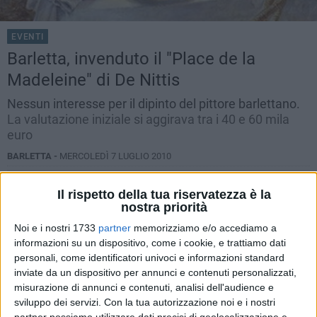
EVENTI
Barletta, invenduto il "Place de la
Madeleine" di De Nittis
Nessun interesse per il dipinto del pittore barlettano.
La valutazione iniziale si aggirava tra i 40 e 60 mila
euro
BARLETTA -
MERCOLEDÌ 7 LUGLIO 2010
Il rispetto della tua riservatezza è la
nostra priorità
Noi e i nostri 1733
partner
memorizziamo e/o accediamo a
informazioni su un dispositivo, come i cookie, e trattiamo dati
personali, come identificatori univoci e informazioni standard
inviate da un dispositivo per annunci e contenuti personalizzati,
misurazione di annunci e contenuti, analisi dell'audience e
sviluppo dei servizi.
Con la tua autorizzazione noi e i nostri
partner possiamo utilizzare dati precisi di geolocalizzazione e