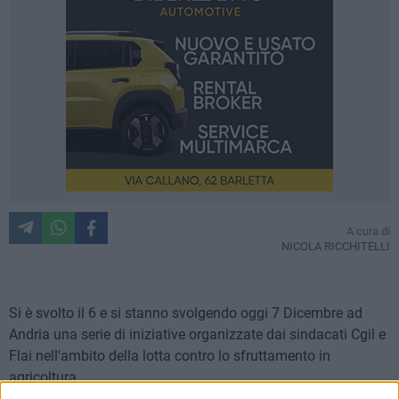
A cura di
NICOLA RICCHITELLI
Si è svolto il 6 e si stanno svolgendo oggi 7 Dicembre ad
Andria una serie di iniziative organizzate dai sindacati Cgil e
Flai nell'ambito della lotta contro lo sfruttamento in
agricoltura.