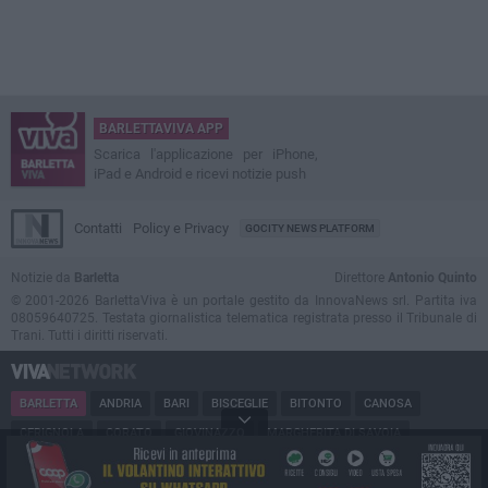
BARLETTAVIVA APP
Scarica l'applicazione per iPhone,
iPad e Android e ricevi notizie push
Contatti
Policy e Privacy
GOCITY NEWS PLATFORM
Notizie da
Barletta
Direttore
Antonio Quinto
© 2001-2026 BarlettaViva è un portale gestito da InnovaNews srl. Partita iva
08059640725. Testata giornalistica telematica registrata presso il Tribunale di
Trani. Tutti i diritti riservati.
BARLETTA
ANDRIA
BARI
BISCEGLIE
BITONTO
CANOSA
CERIGNOLA
CORATO
GIOVINAZZO
MARGHERITA DI SAVOIA
MINERVINO
MODUGNO
MOLFETTA
PUGLIA
RUVO