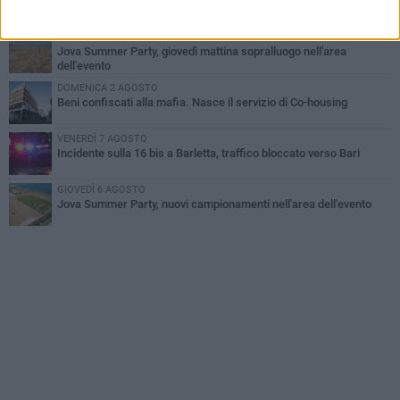
Il ricordo di "Cecco", il benzinaio col sorriso: «Contava i giorni che
lo separavano dalla pensione»
MERCOLEDÌ 5 AGOSTO
Jova Summer Party, giovedì mattina sopralluogo nell'area
dell'evento
DOMENICA 2 AGOSTO
Beni confiscati alla mafia. Nasce il servizio di Co-housing
VENERDÌ 7 AGOSTO
Incidente sulla 16 bis a Barletta, traffico bloccato verso Bari
GIOVEDÌ 6 AGOSTO
Jova Summer Party, nuovi campionamenti nell'area dell'evento