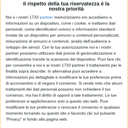
Il rispetto della tua riservatezza è la
«Il futuro è del lavoro, educati alla legalità», questo il titolo
nostra priorità
dell'iniziativa che vedrà coinvolte diverse aziende del settore
Noi e i nostri 1733
partner
memorizziamo e/o accediamo a
agricolo.
informazioni su un dispositivo, come i cookie, e trattiamo dati
In questi giorni infatti i sindacalisti della Flai saranno
personali, come identificatori univoci e informazioni standard
presenti presso le aziende del settore, in cui si terranno
inviate da un dispositivo per annunci e contenuti personalizzati,
assemblee con i lavoratori, dove si discuterà di contratti,
misurazione di annunci e contenuti, analisi dell'audience e
sviluppo dei servizi.
Con la tua autorizzazione noi e i nostri
diritti, dei salari e della lotta intrapresa dai sindacati contro il
partner possiamo utilizzare dati precisi di geolocalizzazione e
caporalato e il lavoro nero.
identificazione tramite la scansione del dispositivo. Puoi fare clic
per consentire a noi e ai nostri 1733 partner il trattamento per le
Ieri 6 dicembre, presso la Sala Convegni «Genius Loci» di
finalità sopra descritte. In alternativa puoi accedere a
Andria si è tenuta la prima delle due tavole rotonde che
informazioni più dettagliate e modificare le tue preferenze prima
hanno affrontato le questioni legislative e normative che
di acconsentire o di negare il consenso.
Si rende noto che alcuni
riguardano il lavoro in agricoltura, dal titolo: «Piano di
trattamenti dei dati personali possono non richiedere il tuo
consenso, ma hai il diritto di opporti a tale trattamento. Le tue
sviluppo rurale e risorse pubbliche, per la qualità dello
preferenze si applicheranno solo a questo sito web. Puoi
sviluppo, i diritti e contro l'illegalità diffusa», e alle quali
modificare le tue preferenze o revocare il consenso in qualsiasi
hanno preso parte sindacalisti della Cgil, imprenditori,
momento tornando su questo sito e facendo clic sul pulsante
giuristi, responsabili di associazioni impegnate sul territorio
"Privacy" in fondo alla pagina web.
e alcuni membri delle istituzioni locali tra cui il Segretario