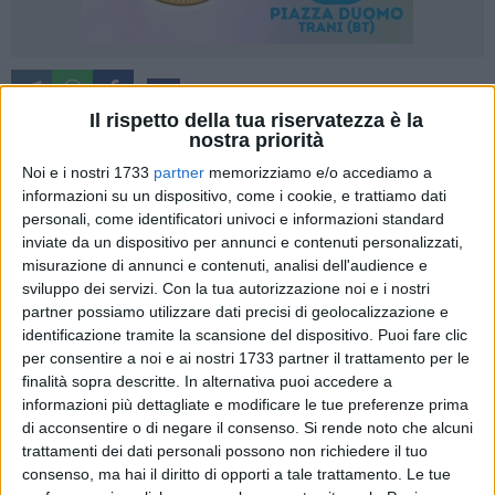
112
Il rispetto della tua riservatezza è la
nostra priorità
Noi e i nostri 1733
partner
memorizziamo e/o accediamo a
È stato divulgato il programma dei solenni festeggiamenti -
informazioni su un dispositivo, come i cookie, e trattiamo dati
comunicato dall'Arciprete Can. Don Francesco Fruscio e dal
personali, come identificatori univoci e informazioni standard
Presidente del Comitato Feste Patronali Francesco Grippo, e
inviate da un dispositivo per annunci e contenuti personalizzati,
che vede il patrocinio del Comune di Barletta - in onore di
misurazione di annunci e contenuti, analisi dell'audience e
San Ruggero, patrono della Città di Barletta e dell'Arcidiocesi
sviluppo dei servizi.
Con la tua autorizzazione noi e i nostri
di Trai-Barletta-Bisceglie, previsti il 30 dicembre nella Chiesa
partner possiamo utilizzare dati precisi di geolocalizzazione e
identificazione tramite la scansione del dispositivo. Puoi fare clic
di San Ruggero.
per consentire a noi e ai nostri 1733 partner il trattamento per le
finalità sopra descritte. In alternativa puoi accedere a
martedì 27 dicembre
informazioni più dettagliate e modificare le tue preferenze prima
ore19:00, Messa, presieduta da don Matteo Losapio con la
di acconsentire o di negare il consenso.
Si rende noto che alcuni
partecipazione e l'animazione della Caritas cittadina
trattamenti dei dati personali possono non richiedere il tuo
consenso, ma hai il diritto di opporti a tale trattamento. Le tue