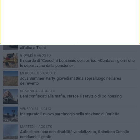
PIÙ LETTI QUESTA SETTIMANA
MERCOLEDÌ 5 AGOSTO
Barletta piange Gioacchino Dagnello: 64enne barlettano investito
all'alba a Trani
GIOVEDÌ 6 AGOSTO
Il ricordo di "Cecco", il benzinaio col sorriso: «Contava i giorni che
lo separavano dalla pensione»
MERCOLEDÌ 5 AGOSTO
Jova Summer Party, giovedì mattina sopralluogo nell'area
dell'evento
DOMENICA 2 AGOSTO
Beni confiscati alla mafia. Nasce il servizio di Co-housing
VENERDÌ 31 LUGLIO
Inaugurato il nuovo parcheggio nella stazione di Barletta
MARTEDÌ 4 AGOSTO
Auto di persona con disabilità vandalizzata, il sindaco Cannito
condanna il gesto