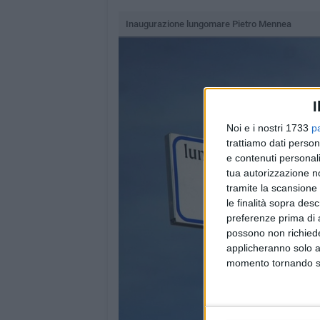
Inaugurazione lungomare Pietro Mennea
I
Noi e i nostri 1733
p
trattiamo dati person
e contenuti personali
tua autorizzazione no
tramite la scansione 
le finalità sopra des
preferenze prima di 
possono non richieder
applicheranno solo a
momento tornando su 