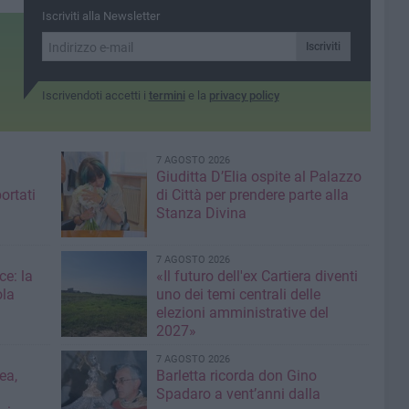
360: si rischia un mese
Iscriviti alla Newsletter
senza strutture apposite
Iscriviti
Iscrivendoti accetti i
termini
e la
privacy policy
7 AGOSTO 2026
Giuditta D’Elia ospite al Palazzo
ortati
di Città per prendere parte alla
Stanza Divina
7 AGOSTO 2026
ce: la
«Il futuro dell'ex Cartiera diventi
ola
uno dei temi centrali delle
elezioni amministrative del
2027»
7 AGOSTO 2026
ea,
Barletta ricorda don Gino
Spadaro a vent’anni dalla