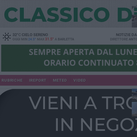
PI
32
°C
CIELO SERENO
NOTIZIE D
31.5°
OGGI MIN
24.5°
MAX
A
BARLETTA
DIRETTORE
ANTO
se
RUBRICHE
IREPORT
METEO
VIDEO