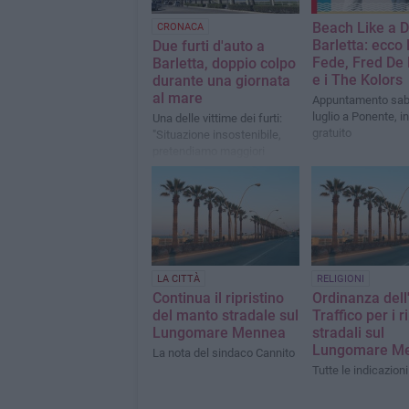
Beach Like a D
CRONACA
Barletta: ecco 
Due furti d'auto a
Fede, Fred De
Barletta, doppio colpo
e i The Kolors
durante una giornata
al mare
Appuntamento sab
luglio a Ponente, i
Una delle vittime dei furti:
gratuito
"Situazione insostenibile,
pretendiamo maggiori
controlli"
LA CITTÀ
RELIGIONI
Continua il ripristino
Ordinanza dell'
del manto stradale sul
Traffico per i ri
Lungomare Mennea
stradali sul
Lungomare M
La nota del sindaco Cannito
Tutte le indicazioni