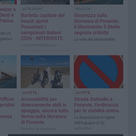
eejay a
ALTRI SPORT
POLITICA
Benji e
Barletta capitale del
Sicurezza sulla
 Palma
beach sprint.
litornaea di Ponente,
Presentati i
il Movimento 5 Stelle
campionati italiani
segnala criticità
ato 25
2026 - INTERVISTE
ngresso
La nota dei pentastellati
La manifestazione si
disputerà presso la litoranea
Pietro Mennea dal 17 al 19
luglio prossimi
LA CITTÀ
LA CITTÀ
Ufficio
Accessibilità per
Strada Salinelle a
pristini
diversamente abili in
Ponente, l’ordinanza
spiaggia, ancora tutto
per la viabilità estiva
ennea
fermo sulla litoranea
Le disposizioni in vigore
di Ponente
dall'8 giugno al 20
settembre
Barletta, la denuncia
dell'associazione Vivere a