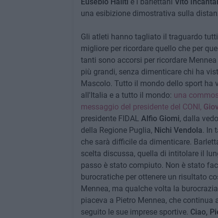
Eusebio Haliti
e i barlettani
Vito Incanta
una esibizione dimostrativa sulla distan
Gli atleti hanno tagliato il traguardo tu
migliore per ricordare quello che per qu
tanti sono accorsi per ricordare Mennea 
più grandi, senza dimenticare chi ha vi
Mascolo. Tutto il mondo dello sport ha 
all'Italia e a tutto il mondo:
una commo
messaggio del presidente del CONI,
Gio
presidente FIDAL
Alfio Giomi
, dalla ved
della Regione Puglia,
Nichi Vendola
. In
che sarà difficile da dimenticare. Barlet
scelta discussa, quella di intitolare il 
passo è stato compiuto. Non è stato faci
burocratiche per ottenere un risultato 
Mennea, ma qualche volta la burocrazia fa
piaceva a Pietro Mennea, che continua a 
seguito le sue imprese sportive.
Ciao, Pi