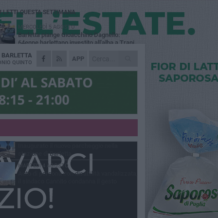
Ù LETTI QUESTA SETTIMANA
MERCOLEDÌ 5 AGOSTO
Barletta piange Gioacchino Dagnello:
64enne barlettano investito all'alba a Trani
A
BARLETTA
GIOVEDÌ 6 AGOSTO
APP
Il ricordo di "Cecco", il benzinaio col
NIO QUINTO
sorriso: «Contava i giorni che lo
paravano dalla pensione»
MERCOLEDÌ 5 AGOSTO
Jova Summer Party, giovedì mattina
sopralluogo nell'area dell'evento
DOMENICA 2 AGOSTO
Beni confiscati alla mafia. Nasce il servizio
di Co-housing
VENERDÌ 31 LUGLIO
Inaugurato il nuovo parcheggio nella
stazione di Barletta
MARTEDÌ 4 AGOSTO
Auto di persona con disabilità vandalizzata,
il sindaco Cannito condanna il gesto