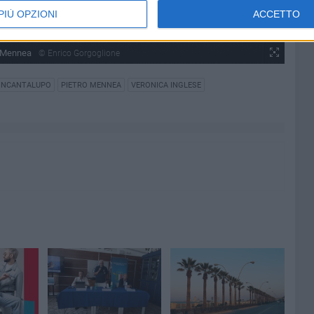
PIÙ OPZIONI
ACCETTO
o Mennea
© Enrico Gorgoglione
 INCANTALUPO
PIETRO MENNEA
VERONICA INGLESE