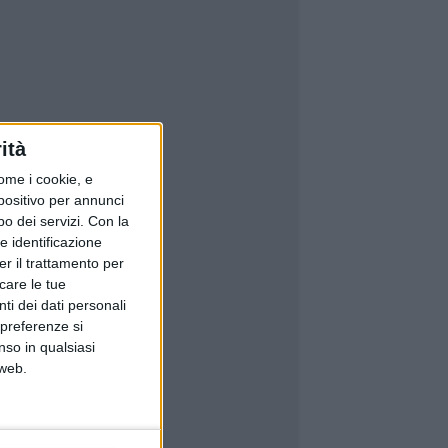
ità
ome i cookie, e
spositivo per annunci
o dei servizi.
Con la
e identificazione
er il trattamento per
icare le tue
ti dei dati personali
 preferenze si
nso in qualsiasi
 web.