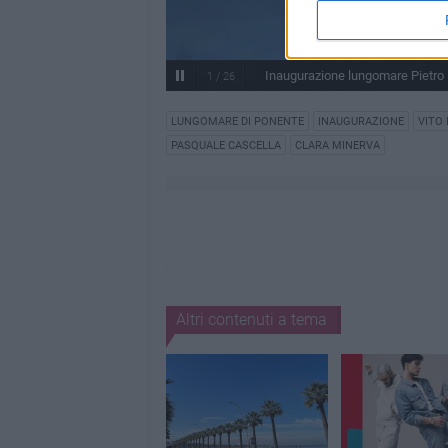
Inaugurazione lungomare Pietr
1
/
26
LUNGOMARE DI PONENTE
INAUGURAZIONE
VITO
PASQUALE CASCELLA
CLARA MINERVA
Altri contenuti a tema