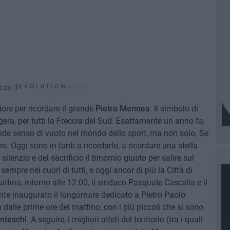
d by
ore per ricordare il grande
Pietro Mennea
. Il simbolo di
era, per tutti la Freccia del Sud. Esattamente un anno fa,
e senso di vuoto nel mondo dello sport, ma non solo. Se
re. Oggi sono in tanti a ricordarlo, a ricordare una stella
ilenzio e del sacrificio il binomio giusto per salire sul
mpre nei cuori di tutti, e oggi ancor di più la Città di
tina, intorno alle 12:00, il sindaco Pasquale Cascella e il
nte inaugurato il lungomare dedicato a Pietro Paolo
dalle prime ore del mattino, con i più piccoli che si sono
enteschi
. A seguire, i migliori atleti del territorio (tra i quali