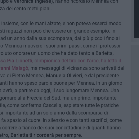
lupo
e
Veronica Inglese
), hanno ricordato Mennea con
za dei cento metri piani.
tti insieme, con le mani alzate, e non poteva esserci modo
esti ragazzi non può che essere un grande esempio. In
ad un anno dalla sua scomparsa, dai più piccoli fino ai
sto Mennea muovere i suoi primi passi, come il professor
voluto onorare un uomo che ha dato tanto a Barletta,
ssa
Pia Lionetti
, olimpionica del tiro con l'arco, ha letto il
vanni Malagò
, ma messaggi di vicinanza sono arrivati dal
ova di Pietro Mennea,
Manuela Olivieri
, e dal presidente
 tanti hanno speso parole buone per Mennea, in un giorno
ta avrà, a partire da oggi, il suo lungomare Mennea. Una
lungomare alla Freccia del Sud, ma un primo, importante
le, come conferma Cascella, espletare tutte le pratiche
così importante ad un solo anno dalla scomparsa di
 spazio al cuore. In silenzio e con tanti sacrifici, come
correre a fianco dei suoi concittadini e di quanti hanno
etro, Barletta ti ricorderà per sempre.