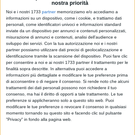
nostra priorità
Noi e i nostri 1733
partner
memorizziamo e/o accediamo a
informazioni su un dispositivo, come i cookie, e trattiamo dati
personali, come identificatori univoci e informazioni standard
inviate da un dispositivo per annunci e contenuti personalizzati,
Nella giornata di ieri i Carabinieri della Compagnia di
misurazione di annunci e contenuti, analisi dell'audience e
sviluppo dei servizi.
Con la tua autorizzazione noi e i nostri
Barletta hanno effettuato un servizio straordinario di
partner possiamo utilizzare dati precisi di geolocalizzazione e
controllo del territorio nella città della Disfida, finalizzato a
identificazione tramite la scansione del dispositivo. Puoi fare clic
favorire la legalità e prevenire la commissione di reati. Sul
per consentire a noi e ai nostri 1733 partner il trattamento per le
fronte della droga, sono stati pizzicati, nei pressi del Castello
finalità sopra descritte. In alternativa puoi accedere a
Svevo, due giovani pusher, con addosso 6 dosi di marijuana,
informazioni più dettagliate e modificare le tue preferenze prima
pari a circa 5 grammi. I due, di cui uno 18enne e l'altro
di acconsentire o di negare il consenso.
Si rende noto che alcuni
minorenne, entrambi incensurati, sono stati denunciati a
trattamenti dei dati personali possono non richiedere il tuo
consenso, ma hai il diritto di opporti a tale trattamento. Le tue
piede libero per detenzione di stupefacente ai fini di spaccio.
preferenze si applicheranno solo a questo sito web. Puoi
E' stato deferito in stato di libertà anche il proprietario di una
modificare le tue preferenze o revocare il consenso in qualsiasi
sala giochi in zona Barberini. Gli operanti, entrati per
momento tornando su questo sito e facendo clic sul pulsante
controllare la regolarità delle macchinette da gioco, hanno
"Privacy" in fondo alla pagina web.
trovato invece, in un cassetto della scrivania in uso al
titolare, una dose di marijuana ed un proiettile calibro 38,