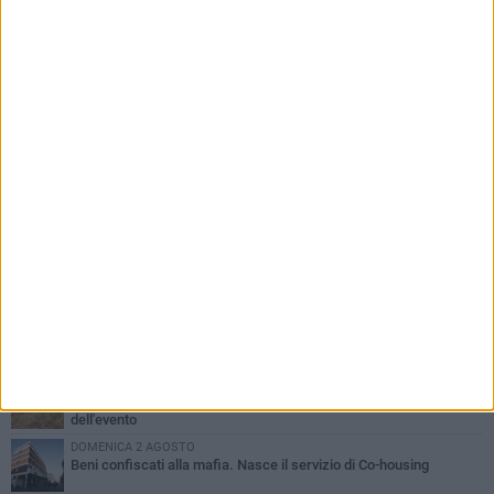
PIÙ LETTI QUESTA SETTIMANA
MERCOLEDÌ 5 AGOSTO
Barletta piange Gioacchino Dagnello: 64enne barlettano investito
all'alba a Trani
GIOVEDÌ 6 AGOSTO
Il ricordo di "Cecco", il benzinaio col sorriso: «Contava i giorni che
lo separavano dalla pensione»
MERCOLEDÌ 5 AGOSTO
Jova Summer Party, giovedì mattina sopralluogo nell'area
dell'evento
DOMENICA 2 AGOSTO
Beni confiscati alla mafia. Nasce il servizio di Co-housing