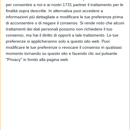
per consentire a noi e ai nostri 1731 partner il trattamento per le
Per i tanti automobilisti costretti da varie esigenze a
finalità sopra descritte. In alternativa puoi accedere a
muoversi per la città, oggi Barletta è diventata una
informazioni più dettagliate e modificare le tue preferenze prima
roccaforte inespugnabile: per raggiungere la SS16 dalla
di acconsentire o di negare il consenso.
Si rende noto che alcuni
trattamenti dei dati personali possono non richiedere il tuo
periferia, l'uscita "Barberini" (già pericolosa e stretta in
consenso, ma hai il diritto di opporti a tale trattamento. Le tue
mormali condizioni meteorologiche) appariva una percorso
preferenze si applicheranno solo a questo sito web. Puoi
ad ostacoli fra acqua stagnante e scarsa visibilità; l'uscita
modificare le tue preferenze o revocare il consenso in qualsiasi
"Patalini" si è rapidamente trasformata in un pantano
momento tornando su questo sito e facendo clic sul pulsante
invalicabile dalle autovetture: nello specifico, l'unico modo di
"Privacy" in fondo alla pagina web.
attraversare l'incrocio fra via Giuseppe Palmitessa e via
Alessandro Manzoni, era quello di percorrere lo sterrato che
avvianca la carreggiata, perchè l'asfalto era stato
completamente sommerso da acqua piovana stagnante.
Segnalazioni di inconvenienti arrivano anche dalle scuole. Il
Polivalente, ovvero l'area che interessa i tre istituti tecnici di
via Madonna della Croce (l'ITE "Cassandro, l'ITIS "Fermi" e il
"Nervi"), è sommersa d'acqua. Qualche ora fa gli allagamenti
hanno rallentato l'affluenza dei ragazzi che uscivano dagli