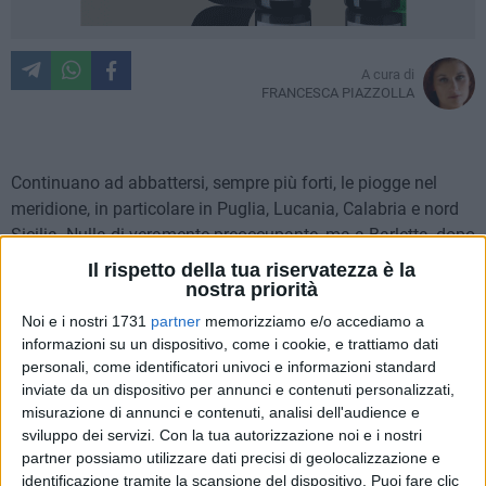
A cura di
FRANCESCA PIAZZOLLA
Continuano ad abbattersi, sempre più forti, le piogge nel
meridione, in particolare in Puglia, Lucania, Calabria e nord
Sicilia. Nulla di veramente preoccupante, ma a Barletta, dopo
le prime piogge della stagione autunnale, la situazione è già
Il rispetto della tua riservatezza è la
diventata come sempre ingestibile, a causa di una serie di
nostra priorità
fattori che non permettono il corretto smaltimento delle
Noi e i nostri 1731
partner
memorizziamo e/o accediamo a
acque piovane dalle strade. Si ripete la stessa storia di
informazioni su un dispositivo, come i cookie, e trattiamo dati
sempre. Interessati in particolar modo dal disagio sono
personali, come identificatori univoci e informazioni standard
l'ingresso "Patalini", completamente impraticabile dai veicoli,
inviate da un dispositivo per annunci e contenuti personalizzati,
misurazione di annunci e contenuti, analisi dell'audience e
e quello "Barberini", invasa da laghetti e stagnazioni di
sviluppo dei servizi.
Con la tua autorizzazione noi e i nostri
acqua piovana. Come consuetudine, sono le periferie a
partner possiamo utilizzare dati precisi di geolocalizzazione e
soffrire di più.
identificazione tramite la scansione del dispositivo. Puoi fare clic