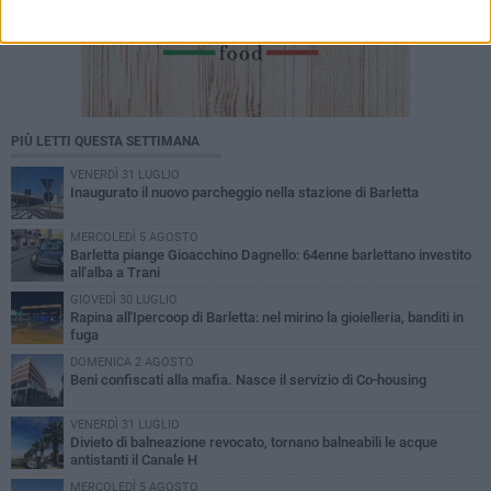
PIÙ LETTI QUESTA SETTIMANA
VENERDÌ 31 LUGLIO
Inaugurato il nuovo parcheggio nella stazione di Barletta
MERCOLEDÌ 5 AGOSTO
Barletta piange Gioacchino Dagnello: 64enne barlettano investito
all'alba a Trani
GIOVEDÌ 30 LUGLIO
Rapina all'Ipercoop di Barletta: nel mirino la gioielleria, banditi in
fuga
DOMENICA 2 AGOSTO
Beni confiscati alla mafia. Nasce il servizio di Co-housing
VENERDÌ 31 LUGLIO
Divieto di balneazione revocato, tornano balneabili le acque
antistanti il Canale H
MERCOLEDÌ 5 AGOSTO