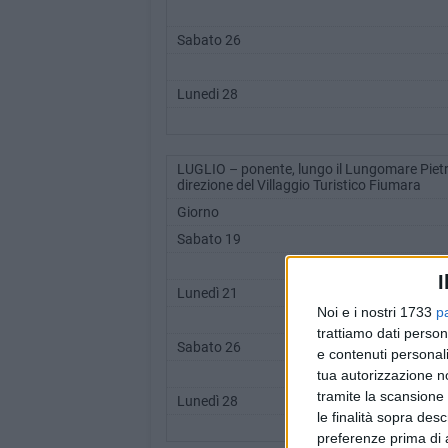
Sabato 26
Lunedi 28
LUGLIO – ponente, lungo il Lungomare Pietro 
direzione del Villaggio Turistico Fiumara
Giorno
Sabato 19
I
Lunedì 21
Noi e i nostri 1733
p
trattiamo dati person
Sabato 26
e contenuti personali
tua autorizzazione no
tramite la scansione 
Lunedì 28
le finalità sopra des
preferenze prima di 