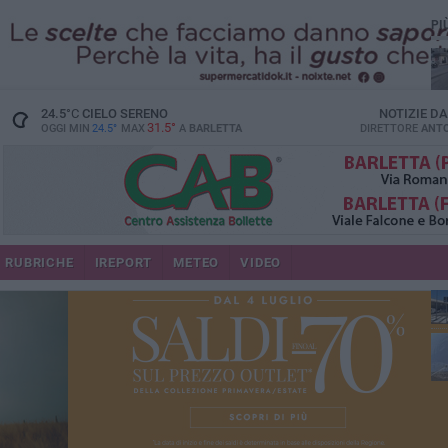
PI
24.5
°C
CIELO SERENO
NOTIZIE D
31.5°
OGGI MIN
24.5°
MAX
A
BARLETTA
DIRETTORE
ANTO
se
RUBRICHE
IREPORT
METEO
VIDEO