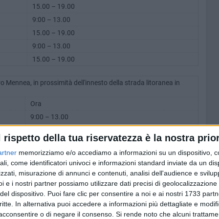
15.00 – 19.00
9:00 – 13.00
15.00 – 19.00
9:00 – 13.00
15.00 – 19.00
Mennea, in prossimità dell'innesto della strada litoranea in
Ora
9:00 – 13.00
15.00 – 19.00
l rispetto della tua riservatezza è la nostra prior
9:00 – 13.00
artner
memorizziamo e/o accediamo a informazioni su un dispositivo, c
15.00 – 19.00
ali, come identificatori univoci e informazioni standard inviate da un di
9:00 – 13.00
zzati, misurazione di annunci e contenuti, analisi dell'audience e svilupp
15.00 – 19.00
i e i nostri partner possiamo utilizzare dati precisi di geolocalizzazione 
del dispositivo. Puoi fare clic per consentire a noi e ai nostri 1733 partn
9:00 – 13.00
critte. In alternativa puoi accedere a informazioni più dettagliate e modif
15.00 – 19.00
acconsentire o di negare il consenso.
Si rende noto che alcuni trattamen