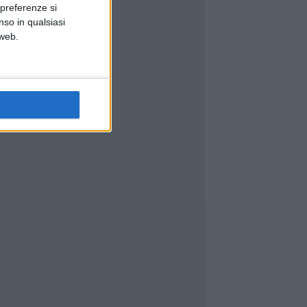
 preferenze si
nso in qualsiasi
 web.