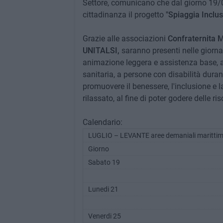
Settore, comunicano che dal giorno 19/0
cittadinanza il progetto
"Spiaggia Inclusi
Grazie alle associazioni
Confraternita M
UNITALSI,
saranno presenti nelle giorna
animazione leggera e assistenza base, a
sanitaria, a persone con disabilità duran
promuovere il benessere, l'inclusione e l
rilassato, al fine di poter godere delle ris
Calendario:
LUGLIO – LEVANTE aree demaniali marittime 
Giorno
Sabato 19
Lunedi 21
Venerdi 25