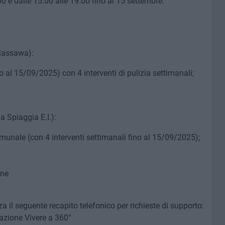
00 e dalle 15:00 alle 19:00 fino al 15 settembre.
Massawa):
 al 15/09/2025) con 4 interventi di pulizia settimanali;
a Spiaggia E.I.):
munale (con 4 interventi settimanali fino al 15/09/2025);
one
 il seguente recapito telefonico per richieste di supporto:
azione Vivere a 360°