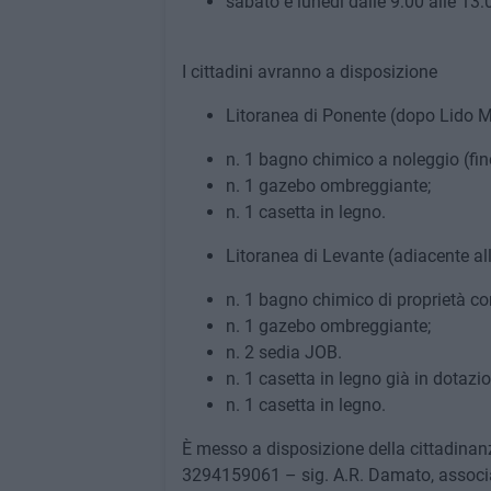
sabato e lunedi dalle 9:00 alle 13:
I cittadini avranno a disposizione
Litoranea di Ponente (dopo Lido 
n. 1 bagno chimico a noleggio (fino
n. 1 gazebo ombreggiante;
n. 1 casetta in legno.
Litoranea di Levante (adiacente all
n. 1 bagno chimico di proprietà co
n. 1 gazebo ombreggiante;
n. 2 sedia JOB.
n. 1 casetta in legno già in dotazi
n. 1 casetta in legno.
È messo a disposizione della cittadinanza
3294159061 – sig. A.R. Damato, associ