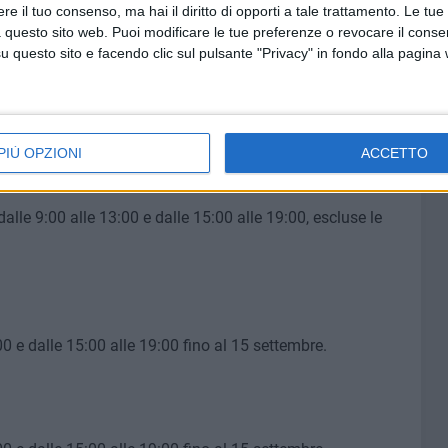
e il tuo consenso, ma hai il diritto di opporti a tale trattamento. Le tue
 questo sito web. Puoi modificare le tue preferenze o revocare il conse
questo sito e facendo clic sul pulsante "Privacy" in fondo alla pagina
dalle 9:00 alle 13:00 e dalle 15:00 alle 19:00, escluse le
PIÙ OPZIONI
ACCETTO
dalle 9:00 alle 13:00 e dalle 15:00 alle 19:00, escluse le
00 e dalle 15:00 alle 19:00 fino al 15 settembre.