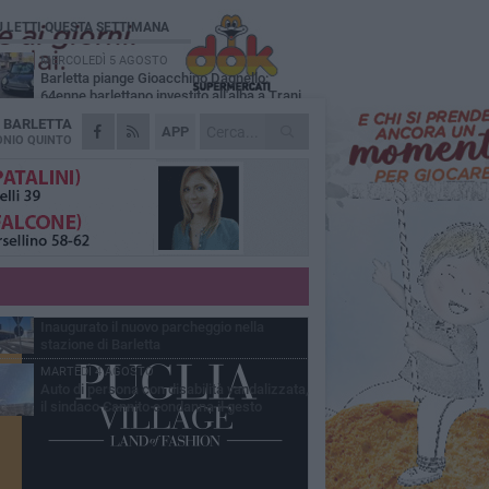
Ù LETTI QUESTA SETTIMANA
MERCOLEDÌ 5 AGOSTO
Barletta piange Gioacchino Dagnello:
64enne barlettano investito all'alba a Trani
A
BARLETTA
GIOVEDÌ 6 AGOSTO
APP
Il ricordo di "Cecco", il benzinaio col
NIO QUINTO
sorriso: «Contava i giorni che lo
paravano dalla pensione»
MERCOLEDÌ 5 AGOSTO
Jova Summer Party, giovedì mattina
sopralluogo nell'area dell'evento
DOMENICA 2 AGOSTO
Beni confiscati alla mafia. Nasce il servizio
di Co-housing
VENERDÌ 31 LUGLIO
Inaugurato il nuovo parcheggio nella
stazione di Barletta
MARTEDÌ 4 AGOSTO
Auto di persona con disabilità vandalizzata,
il sindaco Cannito condanna il gesto