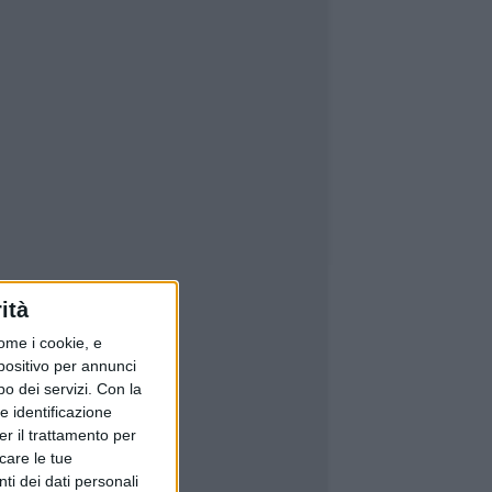
ità
ome i cookie, e
spositivo per annunci
o dei servizi.
Con la
e identificazione
er il trattamento per
icare le tue
ti dei dati personali