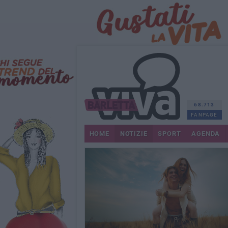
68.713
FANPAGE
HOME
NOTIZIE
SPORT
AGENDA