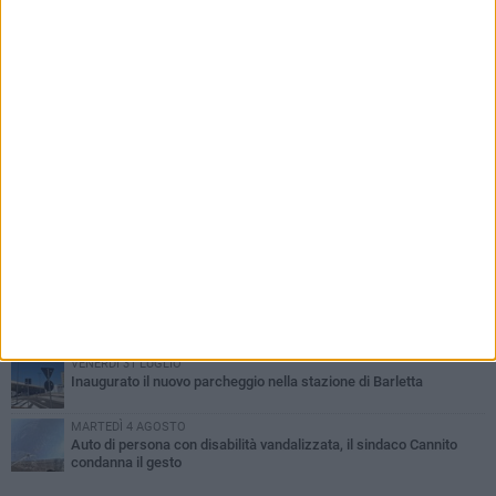
PIÙ LETTI QUESTA SETTIMANA
MERCOLEDÌ 5 AGOSTO
Barletta piange Gioacchino Dagnello: 64enne barlettano investito
all'alba a Trani
GIOVEDÌ 6 AGOSTO
Il ricordo di "Cecco", il benzinaio col sorriso: «Contava i giorni che
lo separavano dalla pensione»
MERCOLEDÌ 5 AGOSTO
Jova Summer Party, giovedì mattina sopralluogo nell'area
dell'evento
DOMENICA 2 AGOSTO
Beni confiscati alla mafia. Nasce il servizio di Co-housing
VENERDÌ 31 LUGLIO
Inaugurato il nuovo parcheggio nella stazione di Barletta
MARTEDÌ 4 AGOSTO
Auto di persona con disabilità vandalizzata, il sindaco Cannito
condanna il gesto