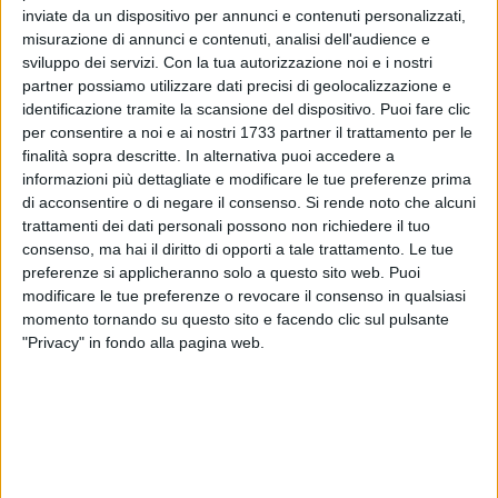
inviate da un dispositivo per annunci e contenuti personalizzati,
278
misurazione di annunci e contenuti, analisi dell'audience e
sviluppo dei servizi.
Con la tua autorizzazione noi e i nostri
partner possiamo utilizzare dati precisi di geolocalizzazione e
Una scena quasi surreale, quella a cui hanno assistito
identificazione tramite la scansione del dispositivo. Puoi fare clic
questa mattina i residenti di via Rizzitelli a Barletta:
per consentire a noi e ai nostri 1733 partner il trattamento per le
finalità sopra descritte. In alternativa puoi accedere a
numerose automobili sono state imbrattate con scritte fatte
informazioni più dettagliate e modificare le tue preferenze prima
col pennarello nero sulla carrozzeria dei veicoli in sosta.
di acconsentire o di negare il consenso.
Si rende noto che alcuni
trattamenti dei dati personali possono non richiedere il tuo
Un atto di vandalismo che lascia basiti, in una zona spesso
consenso, ma hai il diritto di opporti a tale trattamento. Le tue
trascurata, da cui numerosi appelli sono stati lanciati per
preferenze si applicheranno solo a questo sito web. Puoi
una migliore illuminazione notturna e una maggiore tutela
modificare le tue preferenze o revocare il consenso in qualsiasi
per la sicurezza dei residenti.
momento tornando su questo sito e facendo clic sul pulsante
"Privacy" in fondo alla pagina web.