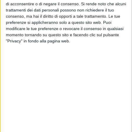
professionale e 15 incarichi per gli operatori sanitari. Per il
di acconsentire o di negare il consenso.
Si rende noto che alcuni
trattamenti dei dati personali possono non richiedere il tuo
comparto PTA (professionale, tecnica e amministrativa)
consenso, ma hai il diritto di opporti a tale trattamento. Le tue
sono stati previsti 12 incarichi organizzativi e 31
preferenze si applicheranno solo a questo sito web. Puoi
professionali per funzionari, 4 per gli assistenti e 2 per gli
modificare le tue preferenze o revocare il consenso in qualsiasi
operatori.
momento tornando su questo sito e facendo clic sul pulsante
"Privacy" in fondo alla pagina web.
"La riorganizzazione degli incarichi di funzione
organizzativa e professionale è funzionale alla nuova
organizzazione aziendale, uno strumento di valorizzazione
delle professionalità aziendali a vantaggio della qualità dei
servizi - dice Tiziana Dimatteo, Direttrice Generale della Asl
Bt - è il risultato di un lavoro di confronto e stretta
collaborazione con tutte le organizzazioni sindacali e le
rappresentanze sindacali unitarie".
"Ringrazio l'Area Gestione delle Risorse Umane diretta dalla
dottoressa Vincenza Memeo e il dottor Federico Ruta,
Dirigente delle professioni sanitarie per il lavoro svolto in
questi mesi - ha aggiunto la Direttrice Generale - questo
risultato è frutto di una sapiente attività di concertazione e di