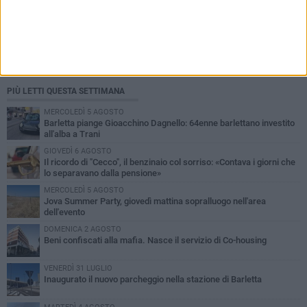
PIÙ LETTI QUESTA SETTIMANA
MERCOLEDÌ 5 AGOSTO
Barletta piange Gioacchino Dagnello: 64enne barlettano investito
all'alba a Trani
GIOVEDÌ 6 AGOSTO
Il ricordo di "Cecco", il benzinaio col sorriso: «Contava i giorni che
lo separavano dalla pensione»
MERCOLEDÌ 5 AGOSTO
Jova Summer Party, giovedì mattina sopralluogo nell'area
dell'evento
DOMENICA 2 AGOSTO
Beni confiscati alla mafia. Nasce il servizio di Co-housing
VENERDÌ 31 LUGLIO
Inaugurato il nuovo parcheggio nella stazione di Barletta