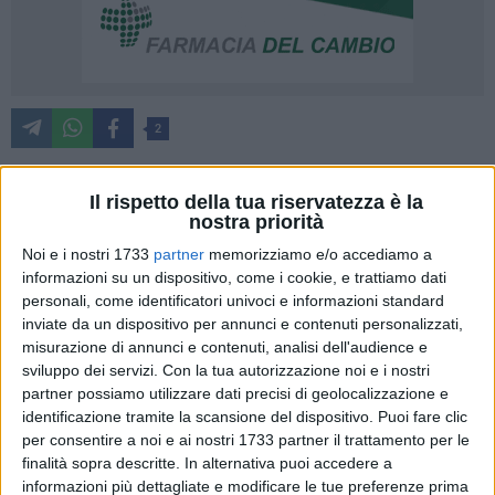
2
Il rispetto della tua riservatezza è la
"Un momento importante, condiviso con le sigle sindacali
nostra priorità
della nostra azienda, un passaggio significativo per tutti i
Noi e i nostri 1733
partner
memorizziamo e/o accediamo a
nostri professionisti". La Direzione della Asl Bt ha siglato
informazioni su un dispositivo, come i cookie, e trattiamo dati
l'accordo con le organizzazioni sindacali per il conferimento
personali, come identificatori univoci e informazioni standard
degli incarichi di funzione organizzativa e professionale del
inviate da un dispositivo per annunci e contenuti personalizzati,
misurazione di annunci e contenuti, analisi dell'audience e
personale del comparto Sanità: sono inclusi i ruoli
sviluppo dei servizi.
Con la tua autorizzazione noi e i nostri
amministrativo, tecnico, professionale, sanitario e socio-
partner possiamo utilizzare dati precisi di geolocalizzazione e
sanitario.
identificazione tramite la scansione del dispositivo. Puoi fare clic
per consentire a noi e ai nostri 1733 partner il trattamento per le
Per il comparto sanità sono stati previsti 59 incarichi di
finalità sopra descritte. In alternativa puoi accedere a
funzione organizzativa, 103 incarichi di funzione
informazioni più dettagliate e modificare le tue preferenze prima