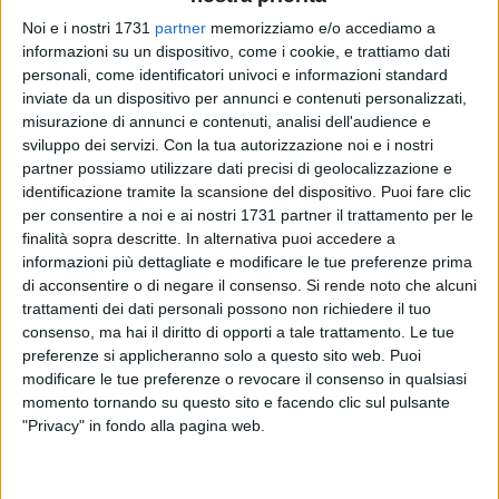
Noi e i nostri 1731
partner
memorizziamo e/o accediamo a
informazioni su un dispositivo, come i cookie, e trattiamo dati
personali, come identificatori univoci e informazioni standard
inviate da un dispositivo per annunci e contenuti personalizzati,
misurazione di annunci e contenuti, analisi dell'audience e
sviluppo dei servizi.
Con la tua autorizzazione noi e i nostri
partner possiamo utilizzare dati precisi di geolocalizzazione e
identificazione tramite la scansione del dispositivo. Puoi fare clic
Con quattro licenziamenti, sette sospensioni temporanee dal
per consentire a noi e ai nostri 1731 partner il trattamento per le
servizio senza retribuzione e due archiviazioni si sono
finalità sopra descritte. In alternativa puoi accedere a
concluse oggi le procedure di analisi della commissione
informazioni più dettagliate e modificare le tue preferenze prima
disciplinare della Asl Bat che ha valutato i casi dei tredici
di acconsentire o di negare il consenso.
Si rende noto che alcuni
dipendenti Asl segnalati dal tg satirico Striscia la Notizia.
trattamenti dei dati personali possono non richiedere il tuo
consenso, ma hai il diritto di opporti a tale trattamento. Le tue
Il 28 gennaio scorso è andato in onda il servizio
preferenze si applicheranno solo a questo sito web. Puoi
modificare le tue preferenze o revocare il consenso in qualsiasi
"Assenteismo, un fenomeno grave"
a firma di Fabio e Mingo
momento tornando su questo sito e facendo clic sul pulsante
durante il quale venivano ripresi i casi dei dipendenti che
"Privacy" in fondo alla pagina web.
dopo aver timbrato si allontanavano dal proprio posto di
lavoro. La Direzione della Asl Bt dopo la visione del filmato è
immediatamente intervenuta chiedendo all'ufficio legale di