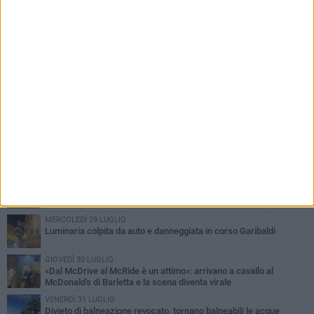
PIÙ LETTI QUESTA SETTIMANA
GIOVEDÌ 30 LUGLIO
Rapina all'Ipercoop di Barletta: nel mirino la gioielleria, banditi in
fuga
VENERDÌ 31 LUGLIO
Inaugurato il nuovo parcheggio nella stazione di Barletta
DOMENICA 2 AGOSTO
Beni confiscati alla mafia. Nasce il servizio di Co-housing
MERCOLEDÌ 29 LUGLIO
Luminaria colpita da auto e danneggiata in corso Garibaldi
GIOVEDÌ 30 LUGLIO
«Dal McDrive al McRide è un attimo»: arrivano a cavallo al
McDonald's di Barletta e la scena diventa virale
VENERDÌ 31 LUGLIO
Divieto di balneazione revocato, tornano balneabili le acque