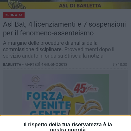
CRONACA
Asl Bat, 4 licenziamenti e 7 sospensioni
per il fenomeno-assenteismo
A margine delle procedure di analisi della
commissione disciplinare.
Provvedimenti dopo il
servizio andato in onda su Striscia la notizia
BARLETTA -
MARTEDÌ 4 GIUGNO 2013
18.03
Il rispetto della tua riservatezza è la
nostra priorità