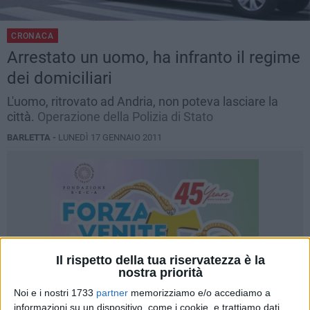
CRONACA
Arrestato un uomo, ha infranto il regime
dei domiciliari
L'uomo, ritrovato ad Andria, non poteva lasciare la
città.
Operazione della Polizia di Stato
BARLETTA -
LUNEDÌ 17 GENNAIO 2011
Il rispetto della tua riservatezza è la
nostra priorità
Noi e i nostri 1733
partner
memorizziamo e/o accediamo a
informazioni su un dispositivo, come i cookie, e trattiamo dati