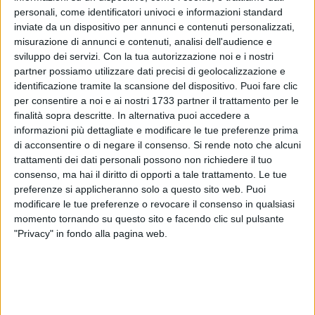
personali, come identificatori univoci e informazioni standard
inviate da un dispositivo per annunci e contenuti personalizzati,
misurazione di annunci e contenuti, analisi dell'audience e
sviluppo dei servizi.
Con la tua autorizzazione noi e i nostri
partner possiamo utilizzare dati precisi di geolocalizzazione e
identificazione tramite la scansione del dispositivo. Puoi fare clic
per consentire a noi e ai nostri 1733 partner il trattamento per le
Ieri in serata, a Barletta, il personale del locale
finalità sopra descritte. In alternativa puoi accedere a
Commissariato di Polizia di Stato ha arrestato il 37enne
informazioni più dettagliate e modificare le tue preferenze prima
Nicola Lavecchia, perché colpito da ordine di esecuzione per
di acconsentire o di negare il consenso.
Si rende noto che alcuni
espiazione di pena detentiva in regime di detenzione
trattamenti dei dati personali possono non richiedere il tuo
domiciliare per 1 mese e 10 giorniemesso dalla Procura della
consenso, ma hai il diritto di opporti a tale trattamento. Le tue
preferenze si applicheranno solo a questo sito web. Puoi
Repubblica presso il Tribunale di Trani - ufficio esecuzioni
modificare le tue preferenze o revocare il consenso in qualsiasi
penali.
momento tornando su questo sito e facendo clic sul pulsante
"Privacy" in fondo alla pagina web.
Il Lavecchia era stato denunciato in stato di libertà, perché
trovato nella città di Andria nonostante il divieto di
soggiorno per anni due emesso dal Questore di Bari, da qui
l'ordine di arresto.