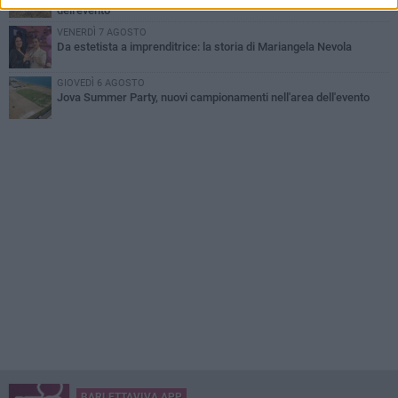
dell'evento
VENERDÌ 7 AGOSTO
Da estetista a imprenditrice: la storia di Mariangela Nevola
GIOVEDÌ 6 AGOSTO
Jova Summer Party, nuovi campionamenti nell'area dell'evento
BARLETTAVIVA APP