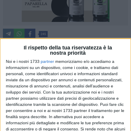
245
Il rispetto della tua riservatezza è la
nostra priorità
Si è conclusa con l'arresto di un 31enne di Cerignola la folle
Noi e i nostri 1733
partner
memorizziamo e/o accediamo a
serata di via Chinnici dello scorso 5 luglio. L'uomo,
informazioni su un dispositivo, come i cookie, e trattiamo dati
protagonista di un inseguimento con tanto di speronamento
personali, come identificatori univoci e informazioni standard
dell'auto della Polizia, era in trasferta a Barletta per un furto
inviate da un dispositivo per annunci e contenuti personalizzati,
d'auto insieme ad alcuni complici: adesso è accusato di
misurazione di annunci e contenuti, analisi dell'audience e
resistenza a pubblico ufficiale ai danni degli operatori di
sviluppo dei servizi.
Con la tua autorizzazione noi e i nostri
partner possiamo utilizzare dati precisi di geolocalizzazione e
Polizia, tentativo di rapina impropria, ricettazione, possesso
identificazione tramite la scansione del dispositivo. Puoi fare clic
ingiustificato di arnesi e danneggiamento dell'autovettura di
per consentire a noi e ai nostri 1733 partner il trattamento per le
servizio.
finalità sopra descritte. In alternativa puoi accedere a
informazioni più dettagliate e modificare le tue preferenze prima
La dinamica dell'accaduto
di acconsentire o di negare il consenso.
Si rende noto che alcuni