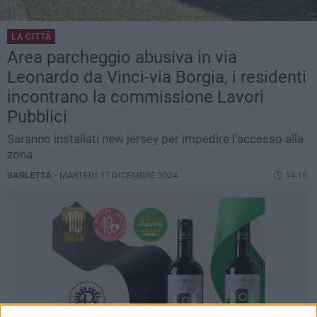
LA CITTÀ
Area parcheggio abusiva in via
Leonardo da Vinci-via Borgia, i residenti
incontrano la commissione Lavori
Pubblici
Saranno installati new jersey per impedire l'accesso alla
zona
BARLETTA -
MARTEDÌ 17 DICEMBRE 2024
14.18