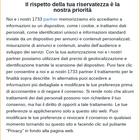
Il rispetto della tua riservatezza è la
nostra priorità
Noi e i nostri 1733
partner
memorizziamo e/o accediamo a
informazioni su un dispositivo, come i cookie, e trattiamo dati
personali, come identificatori univoci e informazioni standard
2
inviate da un dispositivo per annunci e contenuti personalizzati,
misurazione di annunci e contenuti, analisi dell'audience e
sviluppo dei servizi.
Con la tua autorizzazione noi e i nostri
partner possiamo utilizzare dati precisi di geolocalizzazione e
«Quella corte destinata a verde pubblico è diventata un
identificazione tramite la scansione del dispositivo. Puoi fare clic
parcheggio». I residenti della zona di via Leonardo da Vinci-
per consentire a noi e ai nostri 1733 partner il trattamento per le
Via Borgia n. 18 non ci stanno e questa mattina hanno
finalità sopra descritte. In alternativa puoi accedere a
informazioni più dettagliate e modificare le tue preferenze prima
incontrato la commissione Lavori Pubblici presieduta da
di acconsentire o di negare il consenso.
Si rende noto che alcuni
Flavio Basile alla presenza anche dei consiglieri Antonio
trattamenti dei dati personali possono non richiedere il tuo
Comitangelo e Adelaide Spinazzola. L'area, o per meglio
consenso, ma hai il diritto di opporti a tale trattamento. Le tue
definirla Corte è oggetto di diverse problematiche «per
preferenze si applicheranno solo a questo sito web. Puoi
accedere all'area - hanno raccontato i residenti - le auto non
modificare le tue preferenze o revocare il consenso in qualsiasi
rispettano il codice della strada perché rallentano in curva
momento tornando su questo sito e facendo clic sul pulsante
per salire sulla rampetta destinata ai disabili. I marciapiedi
"Privacy" in fondo alla pagina web.
ormai sono divelti e la sera il parcheggio "selvaggio" causa