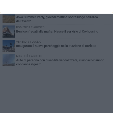
Il ricordo di "Cecco", il benzinaio col sorriso: «Contava i giorni che
lo separavano dalla pensione»
MERCOLEDÌ 5 AGOSTO
Jova Summer Party, giovedì mattina sopralluogo nell'area
dell'evento
DOMENICA 2 AGOSTO
Beni confiscati alla mafia. Nasce il servizio di Co-housing
VENERDÌ 31 LUGLIO
Inaugurato il nuovo parcheggio nella stazione di Barletta
MARTEDÌ 4 AGOSTO
Auto di persona con disabilità vandalizzata, il sindaco Cannito
condanna il gesto