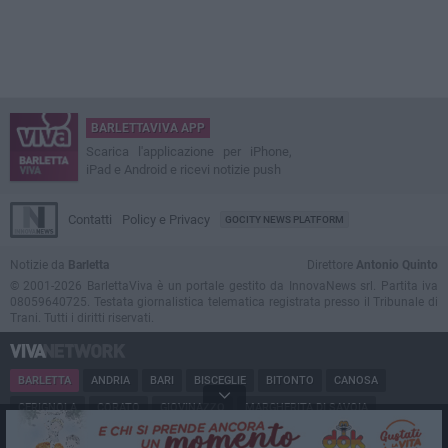
BARLETTAVIVA APP
Scarica l'applicazione per iPhone,
iPad e Android e ricevi notizie push
Contatti
Policy e Privacy
GOCITY NEWS PLATFORM
Notizie da
Barletta
Direttore
Antonio Quinto
© 2001-2026 BarlettaViva è un portale gestito da InnovaNews srl. Partita iva
08059640725. Testata giornalistica telematica registrata presso il Tribunale di
Trani. Tutti i diritti riservati.
BARLETTA
ANDRIA
BARI
BISCEGLIE
BITONTO
CANOSA
CERIGNOLA
CORATO
GIOVINAZZO
MARGHERITA DI SAVOIA
MINERVINO
MODUGNO
MOLFETTA
PUGLIA
RUVO