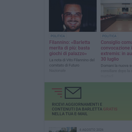
commissariam
favorevoli al provvedimento
La maggioranza, s
sindaco, dovrebbe r
numeri, ma perman
divisioni. Intanto, n
centrosinistra, pri
di coalizione e pri
POLITICA
POLITICA
sciogliere in vista 
Filannino: «Barletta
Consiglio com
prossime elezioni
merita di più: basta
convocazione 
giochi di palazzo»
extremis: in aul
30 luglio
La nota di Vito Filannino del
comitato di Futuro
Domani la nuova s
Nazionale
consiliare dopo la c
martedì
RICEVI AGGIORNAMENTI E
CONTENUTI DA BARLETTA
GRATIS
NELLA TUA E-MAIL
6 AGOSTO 2026