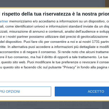
l rispetto della tua riservatezza è la nostra prior
artner
memorizziamo e/o accediamo a informazioni su un dispositivo, c
ali, come identificatori univoci e informazioni standard inviate da un di
zzati, misurazione di annunci e contenuti, analisi dell'audience e svilupp
i e i nostri partner possiamo utilizzare dati precisi di geolocalizzazione 
del dispositivo. Puoi fare clic per consentire a noi e ai nostri 1731 partn
critte. In alternativa puoi accedere a informazioni più dettagliate e modif
acconsentire o di negare il consenso.
Si rende noto che alcuni trattamen
e il tuo consenso, ma hai il diritto di opporti a tale trattamento. Le tue
 questo sito web. Puoi modificare le tue preferenze o revocare il conse
questo sito e facendo clic sul pulsante "Privacy" in fondo alla pagina
POLITICA
POLITICA
Lunedì 3 agosto si
Consiglio Comunale:
unale
torna in consiglio
maggioranza ancora
comunale per gli
ko sulla salvaguardia
odo
equilbri di bilancio
degli equilibri di
PIÙ OPZIONI
ACCETTO
di
bilancio
Terzo tentativo di
tare
approvazione per il
La conta dei voti favorevoli
rni) il
provvedimento
si è fermata a 15 voti, a