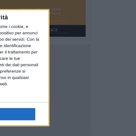
ità
ome i cookie, e
spositivo per annunci
o dei servizi.
Con la
e identificazione
er il trattamento per
icare le tue
ti dei dati personali
 preferenze si
nso in qualsiasi
 web.