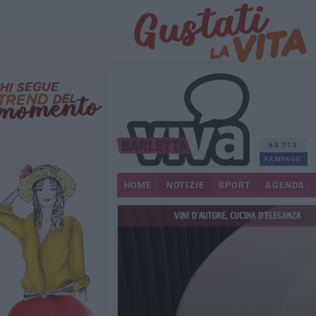
68.713
FANPAGE
HOME
NOTIZIE
SPORT
AGENDA