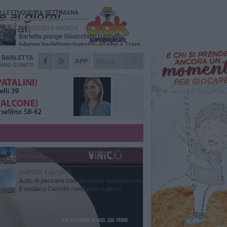
Ù LETTI QUESTA SETTIMANA
MERCOLEDÌ 5 AGOSTO
Barletta piange Gioacchino Dagnello:
64enne barlettano investito all'alba a Trani
A
BARLETTA
GIOVEDÌ 6 AGOSTO
APP
Il ricordo di "Cecco", il benzinaio col
NIO QUINTO
sorriso: «Contava i giorni che lo
paravano dalla pensione»
MERCOLEDÌ 5 AGOSTO
Jova Summer Party, giovedì mattina
sopralluogo nell'area dell'evento
DOMENICA 2 AGOSTO
Beni confiscati alla mafia. Nasce il servizio
di Co-housing
VENERDÌ 31 LUGLIO
Inaugurato il nuovo parcheggio nella
stazione di Barletta
MARTEDÌ 4 AGOSTO
Auto di persona con disabilità vandalizzata,
il sindaco Cannito condanna il gesto