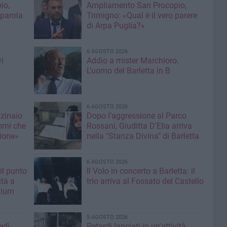
io,
Ampliamento San Procopio,
 parola
Trimigno: «Qual è il vero parere
di Arpa Puglia?»
6 AGOSTO 2026
i
Addio a mister Marchioro.
L'uomo del Barletta in B
6 AGOSTO 2026
nzinaio
Dopo l'aggressione al Parco
orni che
Rossani, Giuditta D'Elia arriva
ione»
nella "Stanza Divina" di Barletta
6 AGOSTO 2026
il punto
Il Volo in concerto a Barletta: il
ità a
trio arriva al Fossato del Castello
mium
5 AGOSTO 2026
edì
Petardi lanciati in un'attività