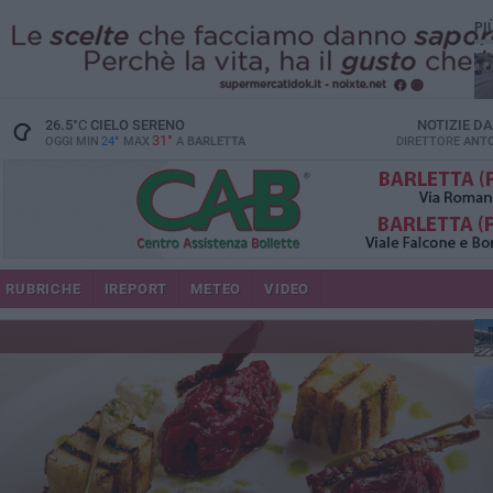
PI
26.5
°C
CIELO SERENO
NOTIZIE D
31°
OGGI MIN
24°
MAX
A
BARLETTA
DIRETTORE
ANTO
se
RUBRICHE
IREPORT
METEO
VIDEO