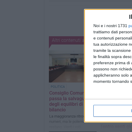
I
Noi e i nostri 1731
p
trattiamo dati person
e contenuti personali
Altri contenuti a tema
tua autorizzazione no
tramite la scansione 
le finalità sopra des
preferenze prima di 
possono non richieder
applicheranno solo a
momento tornando su 
POLITICA
POLITICA
Consiglio Comunale:
Lunedì nuovo
passa la salvaguardia
Consiglio Com
degli equilibri di
per provare a
bilancio
sciogliere il n
degli equilibri 
La maggioranza ritrova i
bilancio ed evi
numeri, ma le polemiche
(entro venti gio
restano. Venti i voti