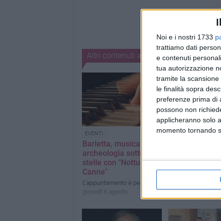
I
Noi e i nostri 1733
p
trattiamo dati person
Altri contenuti a tema
e contenuti personali
tua autorizzazione no
tramite la scansione 
le finalità sopra des
preferenze prima di 
possono non richieder
applicheranno solo a
momento tornando su 
EVENTI
EVENTI
Barletta, musica e
K-Pop Revolut
archeologia sotto le
Tribute Concer
stelle con "Notturno a
cambia locati
Canne"
L’evento del 31 lugl
sposta in Piazza d
L’appuntamento è per
Barletta
giovedì 6 agosto