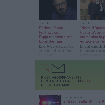
EVENTI
EVENTI
Barletta Piano
“Notte d’Opera
Festival: oggi
Castello”: pre
l'appuntamento con
stamattina la 
Boris Berman
edizione dell’
L'evento è previsto alle ore
L’iniziativa musical
21:15 nel salone dell'hotel
il 1 agosto nella s
La Terrazza
piazza d’Armi del C
RICEVI AGGIORNAMENTI E
CONTENUTI DA BARLETTA
GRATIS
NELLA TUA E-MAIL
7 AGOSTO 2026
Incidente sulla 16 bis a Ba