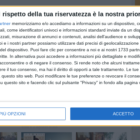
l rispetto della tua riservatezza è la nostra prior
artner
memorizziamo e/o accediamo a informazioni su un dispositivo, c
ali, come identificatori univoci e informazioni standard inviate da un di
zzati, misurazione di annunci e contenuti, analisi dell'audience e svilupp
i e i nostri partner possiamo utilizzare dati precisi di geolocalizzazione 
del dispositivo. Puoi fare clic per consentire a noi e ai nostri 1733 partn
critte. In alternativa puoi accedere a informazioni più dettagliate e modif
acconsentire o di negare il consenso.
Si rende noto che alcuni trattamen
e il tuo consenso, ma hai il diritto di opporti a tale trattamento. Le tue
 questo sito web. Puoi modificare le tue preferenze o revocare il conse
questo sito e facendo clic sul pulsante "Privacy" in fondo alla pagina
SPECIALE
EVENTI
ion
Barletta, secondo
Beach like a Deejay, il
t
appuntamento con il
programma della
on
concerto all’alba allo
tappa di Barletta
Yemaja
io si
Gli appuntamenti da venerdì
PIÙ OPZIONI
ACCETTO
’armi a
24 luglio a domenica 26
Suoni e colori
luglio
accompagnano il levare del
sole il 2 agosto sulla
Litoranea