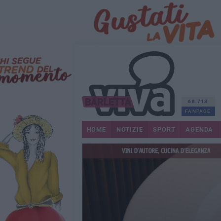
68.713
FANPAGE
HOME
NOTIZIE
SPORT
AGENDA