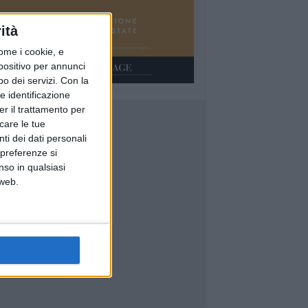
ità
ome i cookie, e
spositivo per annunci
o dei servizi.
Con la
e identificazione
er il trattamento per
icare le tue
ti dei dati personali
 preferenze si
nso in qualsiasi
 web.