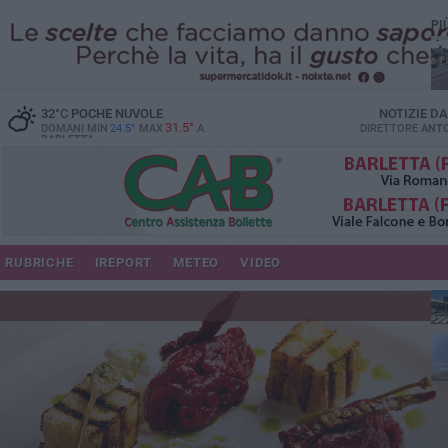
PI
32
°C
POCHE NUVOLE
NOTIZIE D
31.5°
DOMANI MIN
24.5°
MAX
A
DIRETTORE
ANTO
BARLETTA
se
RUBRICHE
IREPORT
METEO
VIDEO