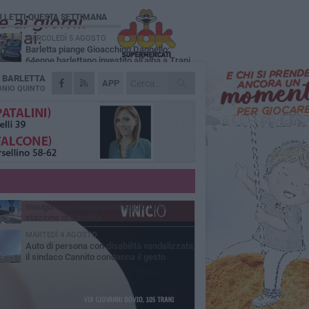
Ù LETTI QUESTA SETTIMANA
MERCOLEDÌ 5 AGOSTO
Barletta piange Gioacchino Dagnello:
64enne barlettano investito all'alba a Trani
A
BARLETTA
GIOVEDÌ 6 AGOSTO
APP
Il ricordo di "Cecco", il benzinaio col
NIO QUINTO
sorriso: «Contava i giorni che lo
paravano dalla pensione»
MERCOLEDÌ 5 AGOSTO
Jova Summer Party, giovedì mattina
sopralluogo nell'area dell'evento
DOMENICA 2 AGOSTO
Beni confiscati alla mafia. Nasce il servizio
di Co-housing
VENERDÌ 31 LUGLIO
Inaugurato il nuovo parcheggio nella
stazione di Barletta
MARTEDÌ 4 AGOSTO
Auto di persona con disabilità vandalizzata,
il sindaco Cannito condanna il gesto