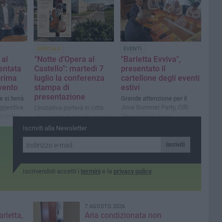
SPECIALE
EVENTI
 al
“Notte d’Opera al
"Barletta Evviva",
sentata
Castello”: martedì 7
presentato il
prima
luglio la conferenza
cartellone degli eventi
evento
stampa di
estivi
presentazione
e si terrà
Grande attenzione per il
uggestiva
Jova Summer Party, Cilli:
L'iniziativa porterà in città
astello
"Programma ricco,
una serata di grande musica
monitoriamo gli step
con la Apulia Sinfonietta
Iscriviti alla Newsletter
nell'area dell'ex cartiera"
Orchestra e il cast lirico
internazionale del Premiere
Iscriviti
Opera Vocal Arts Institute di
New York
Iscrivendoti accetti i
termini
e la
privacy policy
7 AGOSTO 2026
rletta,
Aria condizionata non