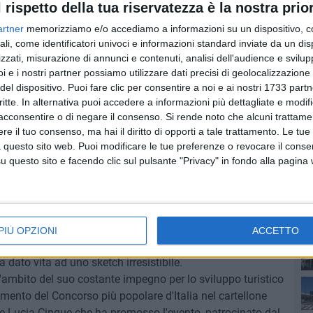
l rispetto della tua riservatezza è la nostra prior
orella, così come mia nipote, per me sono tutto, e lo
parte di me. Senza di loro non ce l'avrei fatta".
artner
memorizziamo e/o accediamo a informazioni su un dispositivo, c
ali, come identificatori univoci e informazioni standard inviate da un di
, in gara con il numero 4, venuta da Bitonto (BA), che porta
zzati, misurazione di annunci e contenuti, analisi dell'audience e svilupp
zza". È di Cerignola anche la terza classificata, la 17enne
i e i nostri partner possiamo utilizzare dati precisi di geolocalizzazione 
 quarto posto troviamo Flavia Oscuri (numero 16), 17enne
del dispositivo. Puoi fare clic per consentire a noi e ai nostri 1733 partn
dossa la fascia di "Miss Peugeot". Agata Leonetti (numero
critte. In alternativa puoi accedere a informazioni più dettagliate e modif
PI
a Monopoli (BA).
acconsentire o di negare il consenso.
Si rende noto che alcuni trattamen
e il tuo consenso, ma hai il diritto di opporti a tale trattamento. Le tue
pubblico eroico che ha assistito fino all'ultimo allo show
 questo sito web. Puoi modificare le tue preferenze o revocare il conse
questo sito e facendo clic sul pulsante "Privacy" in fondo alla pagina
vista regionale che con la sua Agenzia Parole & Musica
tta la Puglia.
ca di matrice sudamericana di Cintia Moreira, ballerina e
se
ale Igor e alle sue danze tribali. Angelica Gianfrate,
i a proprio agio nel mondo della bellezza. Catapulta nel
PIÙ OPZIONI
ACCETTO
divertito il pubblico con le sue imitazioni da Oscar e che
a dato vita ad uno sketch irresistibile.
nell'ambito del suo costante impegno per lo sviluppo turistico
mento del Concorso più popolare d'Italia nel cartellone
ice Lucia Cinque che ha promosso l'evento, patrocinato dal