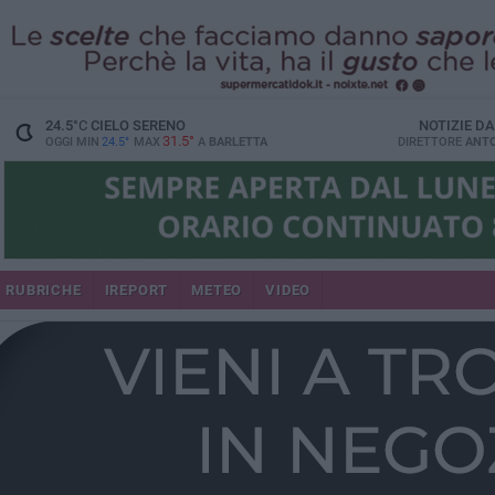
24.5
°C
CIELO SERENO
NOTIZIE D
31.5°
OGGI MIN
24.5°
MAX
A
BARLETTA
DIRETTORE
ANTO
RUBRICHE
IREPORT
METEO
VIDEO