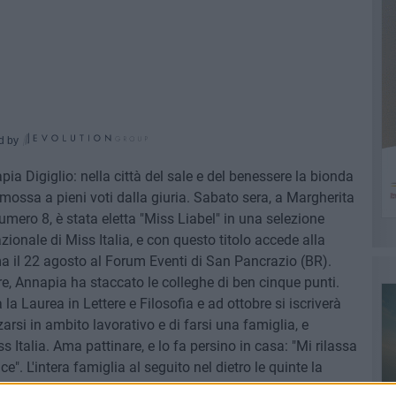
d by
a Digiglio: nella città del sale e del benessere la bionda
omossa a pieni voti dalla giuria. Sabato sera, a Margherita
umero 8, è stata eletta "Miss Liabel" in una selezione
ionale di Miss Italia, e con questo titolo accede alla
a il 22 agosto al Forum Eventi di San Pancrazio (BR).
re, Annapia ha staccato le colleghe di ben cinque punti.
la Laurea in Lettere e Filosofia e ad ottobre si iscriverà
zarsi in ambito lavorativo e di farsi una famiglia, e
ss Italia. Ama pattinare, e lo fa persino in casa: "Mi rilassa
e". L'intera famiglia al seguito nel dietro le quinte la
La mamma, insegnante, è per lei un modello di vita. "La mia