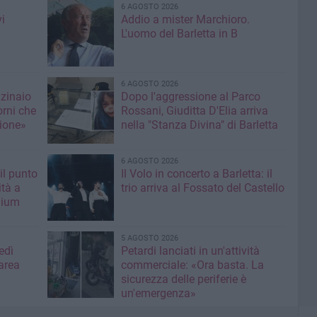
6 AGOSTO 2026
i
Addio a mister Marchioro.
L'uomo del Barletta in B
6 AGOSTO 2026
nzinaio
Dopo l'aggressione al Parco
orni che
Rossani, Giuditta D'Elia arriva
ione»
nella "Stanza Divina" di Barletta
6 AGOSTO 2026
il punto
Il Volo in concerto a Barletta: il
ità a
trio arriva al Fossato del Castello
mium
5 AGOSTO 2026
edì
Petardi lanciati in un'attività
area
commerciale: «Ora basta. La
sicurezza delle periferie è
un'emergenza»