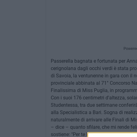
Powere
Passerella bagnata e fortunata per Annapi
cerignolana dagli occhi verdi è stata pr
di Savoia, la ventunenne in gara con il n
provinciale abbinata al 71° Concorso Naz
Finalissima di Miss Puglia, in programm
Con i suoi 176 centimetri d'altezza, sola
Studentessa, tra due settimane conferirà 
alla Specialistica a Bari. Sogna di realiz
naturalmente di arrivare alle Finali di Mi
– dice – quanto sfilare, che mi rende felic
sostiene: "Per te Miss Italia continua". 