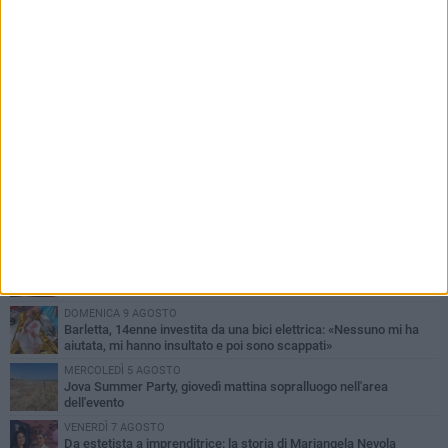
PIÙ LETTI QUESTA SETTIMANA
MERCOLEDÌ 5 AGOSTO
Barletta piange Gioacchino Dagnello: 64enne barlettano investito
all'alba a Trani
GIOVEDÌ 6 AGOSTO
Il ricordo di "Cecco", il benzinaio col sorriso: «Contava i giorni che
lo separavano dalla pensione»
VENERDÌ 7 AGOSTO
Incidente sulla 16 bis a Barletta, traffico bloccato verso Bari
DOMENICA 9 AGOSTO
Barletta, 14enne investita da una bici elettrica: «Nessuno mi ha
aiutata, mi hanno insultato e poi sono scappati»
MERCOLEDÌ 5 AGOSTO
Jova Summer Party, giovedì mattina sopralluogo nell'area
dell'evento
VENERDÌ 7 AGOSTO
Da estetista a imprenditrice: la storia di Mariangela Nevola