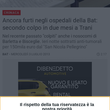
CRONACA
Ancora furti negli ospedali della Bat:
secondo colpo in due mesi a Trani
Nel recente passato "colpiti" anche i nosocomi di
Barletta e Bisceglie.
Ieri notte sottratti anti-tumorali
per 150mila euro dal "San Nicola Pellegrino"
BAT -
MERCOLEDÌ 3 LUGLIO 2013
2.17
Il rispetto della tua riservatezza è la
nostra priorità