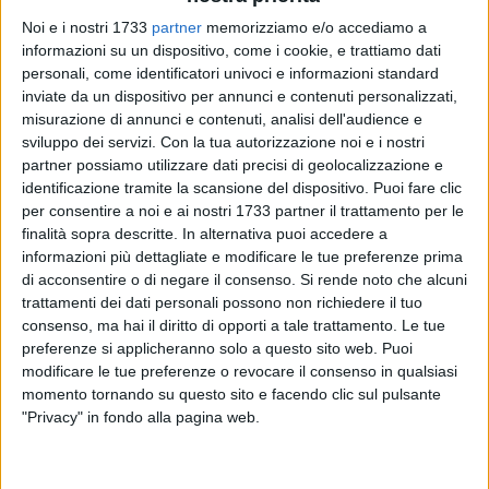
Noi e i nostri 1733
partner
memorizziamo e/o accediamo a
informazioni su un dispositivo, come i cookie, e trattiamo dati
personali, come identificatori univoci e informazioni standard
inviate da un dispositivo per annunci e contenuti personalizzati,
misurazione di annunci e contenuti, analisi dell'audience e
sviluppo dei servizi.
Con la tua autorizzazione noi e i nostri
partner possiamo utilizzare dati precisi di geolocalizzazione e
identificazione tramite la scansione del dispositivo. Puoi fare clic
Ospedali della Bat ancora nel mirino dei ladri, per la quarta
per consentire a noi e ai nostri 1733 partner il trattamento per le
volta in altrettanti mesi: dopo Barletta e Bisceglie, per la
finalità sopra descritte. In alternativa puoi accedere a
seconda volta da maggio nelle mura del nosocomio "San
informazioni più dettagliate e modificare le tue preferenze prima
Nicola Pellegrino" di Trani ieri notte è stato registrato un furto
di acconsentire o di negare il consenso.
Si rende noto che alcuni
di medicinali anti tumorali: un "colpo" dall'un importo
trattamenti dei dati personali possono non richiedere il tuo
accertato di 100mila euro. Sempre la stessa la dinamica:
consenso, ma hai il diritto di opporti a tale trattamento. Le tue
ignoti che nella notte entrano da una finestrella laterale e
preferenze si applicheranno solo a questo sito web. Puoi
modificare le tue preferenze o revocare il consenso in qualsiasi
portano farmaci antitumorali e citostatici. Come già
momento tornando su questo sito e facendo clic sul pulsante
avvenuto nei precedenti furti, anche a Trani sono apparsi
"Privacy" in fondo alla pagina web.
evidenti i segni di effrazione a porte dei locali e frigoriferi. La
Asl ha sporto denuncia: al di là del danno economico, resta
la grande preoccupazione per eventuali disservizi a carico