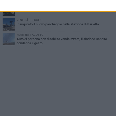
DOMENICA 2 AGOSTO
Beni confiscati alla mafia. Nasce il servizio di Co-housing
VENERDÌ 31 LUGLIO
Inaugurato il nuovo parcheggio nella stazione di Barletta
MARTEDÌ 4 AGOSTO
Auto di persona con disabilità vandalizzata, il sindaco Cannito
condanna il gesto