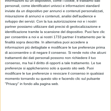
informazioni su un dispositivo, come i cookie, e trattiamo dati
personali, come identificatori univoci e informazioni standard
inviate da un dispositivo per annunci e contenuti personalizzati,
misurazione di annunci e contenuti, analisi dell'audience e
8
sviluppo dei servizi.
Con la tua autorizzazione noi e i nostri
partner possiamo utilizzare dati precisi di geolocalizzazione e
identificazione tramite la scansione del dispositivo. Puoi fare clic
I bancomat del territorio del nord barese ancora presi di mira:
per consentire a noi e ai nostri 1733 partner il trattamento per le
l'ultimo episodio si è registrato
nella notte tra domenica e
finalità sopra descritte. In alternativa puoi accedere a
informazioni più dettagliate e modificare le tue preferenze prima
lunedì a Barletta
. L'allarme è scattato alle ore 3.08 dalla
di acconsentire o di negare il consenso.
Si rende noto che alcuni
filiale della BCC Appulo Lucana in via Giulini.
trattamenti dei dati personali possono non richiedere il tuo
consenso, ma hai il diritto di opporti a tale trattamento. Le tue
Grazie all'allarme e all'intervento tempestivo delle pattuglie
preferenze si applicheranno solo a questo sito web. Puoi
della Vegapol, possiamo parlare di
colpo fallito
, con lievi
modificare le tue preferenze o revocare il consenso in qualsiasi
danneggiamenti al bancomat.
momento tornando su questo sito e facendo clic sul pulsante
"Privacy" in fondo alla pagina web.
Poco dopo un episodio analogo, andato a segno,
si è
verificato a Terlizzi
, dove i malviventi - con la consueta
tecnica della "marmotta" - hanno colpito lo sportello
automatico dell'UniCredit della città dei fiori, con due