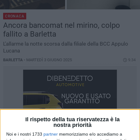
CRONACA
Ancora bancomat nel mirino, colpo
fallito a Barletta
L'allarme la notte scorsa dalla filiale della BCC Appulo
Lucana
BARLETTA -
MARTEDÌ 3 GIUGNO 2025
9.34
Il rispetto della tua riservatezza è la
nostra priorità
Noi e i nostri 1733
partner
memorizziamo e/o accediamo a