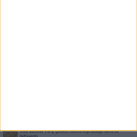
PIÙ LETTI QUESTA SETTIMANA
MERCOLEDÌ 5 AGOSTO
Barletta piange Gioacchino Dagnello: 64enne barlettano investito
all'alba a Trani
GIOVEDÌ 6 AGOSTO
Il ricordo di "Cecco", il benzinaio col sorriso: «Contava i giorni che
lo separavano dalla pensione»
MERCOLEDÌ 5 AGOSTO
Jova Summer Party, giovedì mattina sopralluogo nell'area
dell'evento