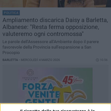
POLITICA
Ampliamento discarica Daisy a Barletta,
Albanese: "Resta ferma opposizione,
valuteremo ogni contromossa"
Le parole dell'Assessore all'Ambiente dopo il parere
favorevole della Provincia sull'espansione a San
Procopio
BARLETTA -
MERCOLEDÌ 4 MARZO 2026
10.56