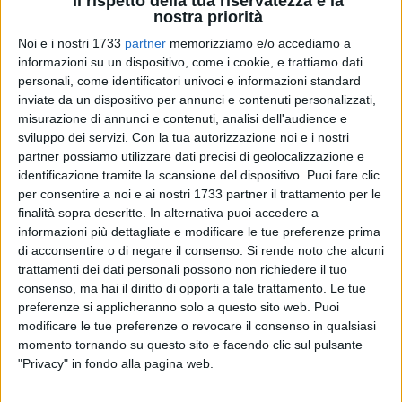
Il rispetto della tua riservatezza è la
nostra priorità
Noi e i nostri 1733
partner
memorizziamo e/o accediamo a
informazioni su un dispositivo, come i cookie, e trattiamo dati
personali, come identificatori univoci e informazioni standard
inviate da un dispositivo per annunci e contenuti personalizzati,
A cura di
misurazione di annunci e contenuti, analisi dell'audience e
ANTONIO GARGANO
sviluppo dei servizi.
Con la tua autorizzazione noi e i nostri
partner possiamo utilizzare dati precisi di geolocalizzazione e
identificazione tramite la scansione del dispositivo. Puoi fare clic
L'ampliamento della discarica
Daisy
in contrada San
per consentire a noi e ai nostri 1733 partner il trattamento per le
Procopio è arrivato tramite il parere favorevole del presidente
finalità sopra descritte. In alternativa puoi accedere a
della
Provincia BAT
e della commissione tecnica, riunita
informazioni più dettagliate e modificare le tue preferenze prima
di acconsentire o di negare il consenso.
Si rende noto che alcuni
martedì mattina in conferenza di servizi. Nonostante la
trattamenti dei dati personali possono non richiedere il tuo
ferma opposizione manifestata dalle associazioni
consenso, ma hai il diritto di opporti a tale trattamento. Le tue
ambientaliste anche nei giorni immediatamente precedenti,
preferenze si applicheranno solo a questo sito web. Puoi
l'espansione è stata approvata e ha trovato la ferma
modificare le tue preferenze o revocare il consenso in qualsiasi
opposizione anche da parte dell'amministrazione comunale
momento tornando su questo sito e facendo clic sul pulsante
di
Barletta
.
"Privacy" in fondo alla pagina web.