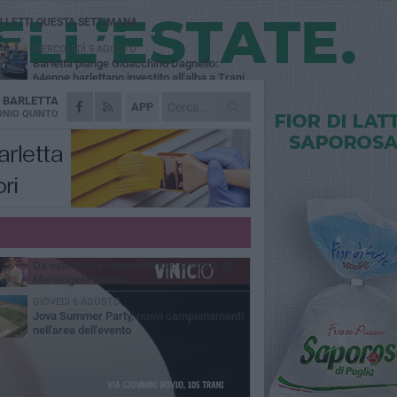
Ù LETTI QUESTA SETTIMANA
MERCOLEDÌ 5 AGOSTO
Barletta piange Gioacchino Dagnello:
64enne barlettano investito all'alba a Trani
A
BARLETTA
GIOVEDÌ 6 AGOSTO
APP
Il ricordo di "Cecco", il benzinaio col
NIO QUINTO
sorriso: «Contava i giorni che lo
paravano dalla pensione»
VENERDÌ 7 AGOSTO
Incidente sulla 16 bis a Barletta, traffico
bloccato verso Bari
MERCOLEDÌ 5 AGOSTO
Jova Summer Party, giovedì mattina
sopralluogo nell'area dell'evento
VENERDÌ 7 AGOSTO
Da estetista a imprenditrice: la storia di
Mariangela Nevola
GIOVEDÌ 6 AGOSTO
Jova Summer Party, nuovi campionamenti
nell'area dell'evento