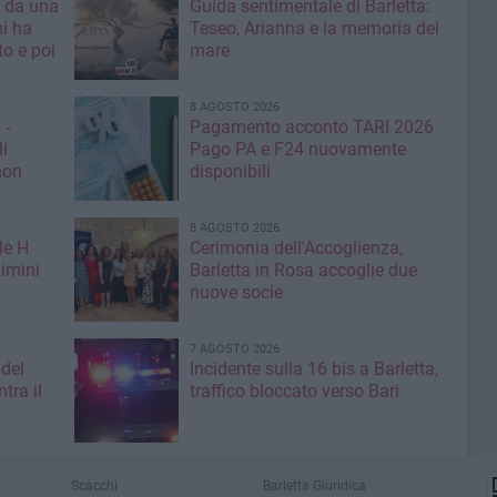
a da una
Guida sentimentale di Barletta:
mi ha
Teseo, Arianna e la memoria del
mare
8 AGOSTO 2026
 -
Pagamento acconto TARI 2026
li
Pago PA e F24 nuovamente
non
disponibili
8 AGOSTO 2026
le H
Cerimonia dell'Accoglienza,
imini
Barletta in Rosa accoglie due
nuove socie
7 AGOSTO 2026
 del
Incidente sulla 16 bis a Barletta,
tra il
traffico bloccato verso Bari
Scacchi
Barletta Giuridica