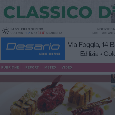
PI
34.5
°C
CIELO SERENO
NOTIZIE D
31.5°
OGGI MIN
24.5°
MAX
A
BARLETTA
DIRETTORE
ANTO
se
RUBRICHE
IREPORT
METEO
VIDEO