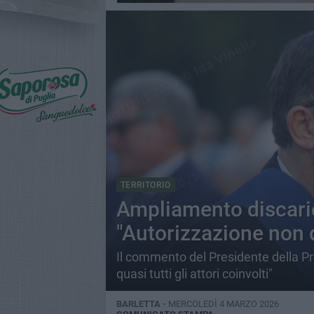
TERRITORIO
Ampliamento discaric
"Autorizzazione non
Il commento del Presidente della Pro
quasi tutti gli attori coinvolti"
BARLETTA -
MERCOLEDÌ 4 MARZO 2026