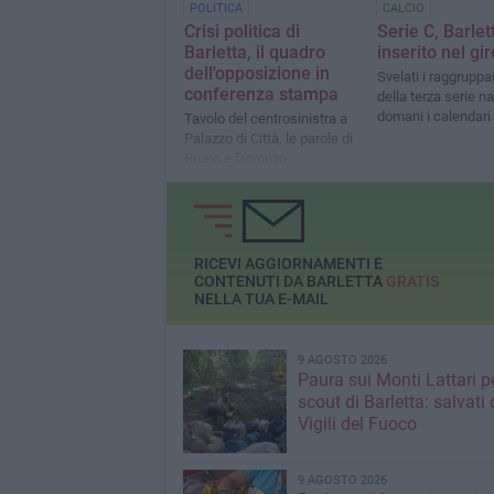
POLITICA
CALCIO
Crisi politica di
Serie C, Barlet
Barletta, il quadro
inserito nel gi
dell'opposizione in
Svelati i raggrupp
conferenza stampa
della terza serie n
domani i calendari
Tavolo del centrosinistra a
Palazzo di Città, le parole di
Bruno e Doronzo
RICEVI AGGIORNAMENTI E
CONTENUTI DA BARLETTA
GRATIS
NELLA TUA E-MAIL
9 AGOSTO 2026
Paura sui Monti Lattari p
scout di Barletta: salvati 
Vigili del Fuoco
9 AGOSTO 2026