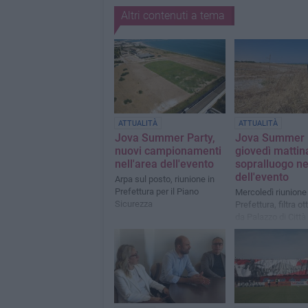
Altri contenuti a tema
ATTUALITÀ
ATTUALITÀ
Jova Summer Party,
Jova Summer P
nuovi campionamenti
giovedì mattin
nell'area dell'evento
sopralluogo ne
dell'evento
Arpa sul posto, riunione in
Prefettura per il Piano
Mercoledì riunione 
Sicurezza
Prefettura, filtra o
da Palazzo di Città