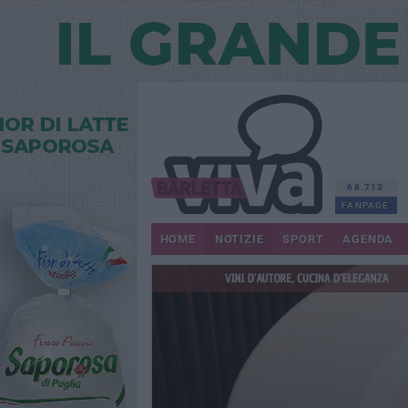
68.713
FANPAGE
HOME
NOTIZIE
SPORT
AGENDA