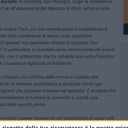
 Barletta
, in contrada San Procopio. Dopo la conferenza
l'ok all'espansione del deposito di rifiuti, arriva la nota
tta-Andria-Trani, pur non avendo poteri e competenza a
ter della conferenza di servizi sulla questione
uti speciali non pericolosi situata in contrada San
l. In particolare, si ricorderà come stiamo portando avanti
ia, con il sottoscritto che ha richiesto due volte l'incontro
n l'assessore regionale all'Ambiente.
di chiedere una riforma delle norme in materia che
ndo in maniera quantitativa e puntuale i limiti agli
pianti che possono insistere nel territorio. È evidente che
mministratori di tutelare la comunità e, quindi, una
picabile quanto prima.
i evince il parere favorevole con prescrizioni di quasi tutti
issione via e commissione paesaggio, Autorità di Bacino)