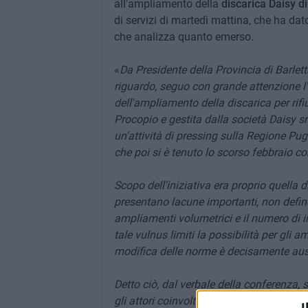
all'ampliamento della
discarica Daisy
di
di servizi di martedì mattina, che ha dato 
che analizza quanto emerso.
«
Da Presidente della Provincia di Barle
riguardo, seguo con grande attenzione l'i
dell'ampliamento della discarica per rifi
Procopio e gestita dalla società Daisy sr
un'attività di pressing sulla Regione Pugl
che poi si è tenuto lo scorso febbraio co
Scopo dell'iniziativa era proprio quella 
presentano lacune importanti, non define
ampliamenti volumetrici e il numero di im
tale vulnus limiti la possibilità per gli a
modifica delle norme è decisamente aus
Detto ciò, dal verbale della conferenza, s
gli attori coinvolti (Arpa, ASL BT, comm