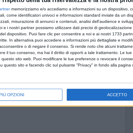
l rispetto della tua riservatezza è la nostra prior
a esibito il "cartellino rosso" per questioni ambientali e
artner
memorizziamo e/o accediamo a informazioni su un dispositivo, c
e dalle norme in materia.
ali, come identificatori univoci e informazioni standard inviate da un di
zzati, misurazione di annunci e contenuti, analisi dell'audience e svilupp
ger Puglia: l'agenzia regionale ha prescritto di riservare una
i e i nostri partner possiamo utilizzare dati precisi di geolocalizzazione 
otenzialità complessivamente riconosciuta e autorizzata
del dispositivo. Puoi fare clic per consentire a noi e ai nostri 1733 partn
bisogno pubblico per lo smaltimento delle frazioni di
critte. In alternativa puoi accedere a informazioni più dettagliate e modif
canico biologico delle frazioni indifferenziate. Per il
acconsentire o di negare il consenso.
Si rende noto che alcuni trattamen
e il tuo consenso, ma hai il diritto di opporti a tale trattamento. Le tue
ge non conferisce alcuna competenza a riguardo al
 questo sito web. Puoi modificare le tue preferenze o revocare il conse
ò a monitorare la questione dell'impianto di San Procopio
questo sito e facendo clic sul pulsante "Privacy" in fondo alla pagina
io provinciale e ad esperire ogni strada istituzionale utile
biente
».
PIÙ OPZIONI
ACCETTO