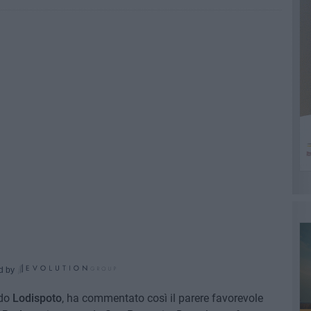
d by
rdo
Lodispoto
, ha commentato così il parere favorevole