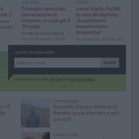
POLITICA
CALCIO
ta
Consiglio comunale,
Lavori stadio Puttilli,
rone C
convocazione in
la nota del Barletta:
extremis: in aula già il
"Auspichiamo
amenti
30 luglio
manutenzione
azionale,
tempestiva"
Domani la nuova seduta
consiliare dopo la crisi di
Il comunicato del club dopo
martedì
l'avvio delle attività
Iscriviti alla Newsletter
Iscriviti
Iscrivendoti accetti i
termini
e la
privacy policy
9 AGOSTO 2026
er 19
Dicataldo (Europa Verde-Avs):
dai
Barletta, quale alternativa per i
giovani?
9 AGOSTO 2026