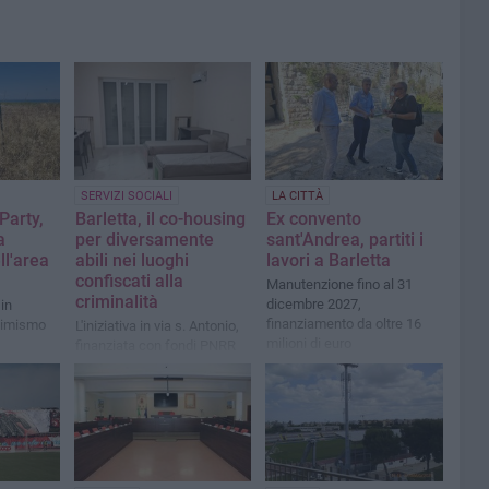
SERVIZI SOCIALI
LA CITTÀ
arty,
Barletta, il co-housing
Ex convento
a
per diversamente
sant'Andrea, partiti i
ll'area
abili nei luoghi
lavori a Barletta
confiscati alla
Manutenzione fino al 31
criminalità
dicembre 2027,
in
finanziamento da oltre 16
ttimismo
L'iniziativa in via s. Antonio,
milioni di euro
finanziata con fondi PNRR