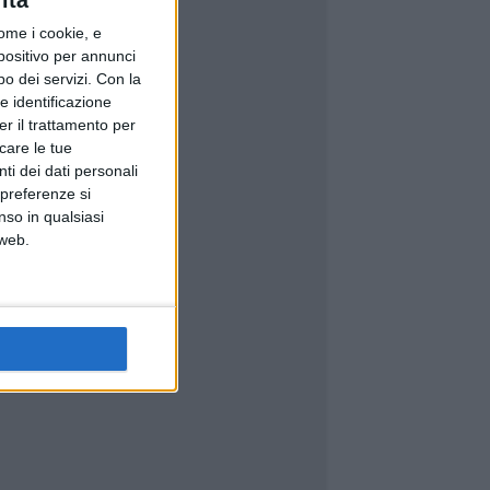
ità
ome i cookie, e
spositivo per annunci
o dei servizi.
Con la
e identificazione
er il trattamento per
icare le tue
ti dei dati personali
 preferenze si
nso in qualsiasi
 web.