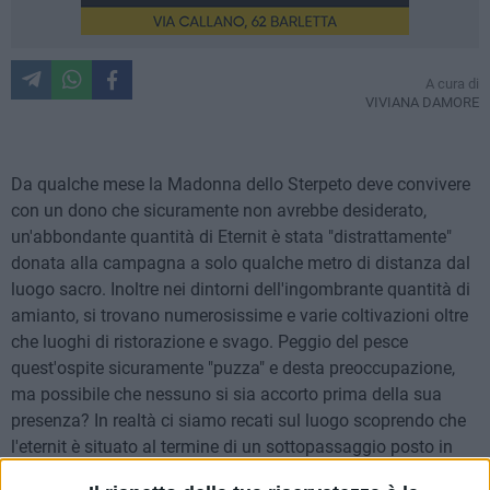
A cura di
VIVIANA DAMORE
Da qualche mese la Madonna dello Sterpeto deve convivere
con un dono che sicuramente non avrebbe desiderato,
un'abbondante quantità di Eternit è stata "distrattamente"
donata alla campagna a solo qualche metro di distanza dal
luogo sacro. Inoltre nei dintorni dell'ingombrante quantità di
amianto, si trovano numerosissime e varie coltivazioni oltre
che luoghi di ristorazione e svago. Peggio del pesce
quest'ospite sicuramente "puzza" e desta preoccupazione,
ma possibile che nessuno si sia accorto prima della sua
presenza? In realtà ci siamo recati sul luogo scoprendo che
l'eternit è situato al termine di un sottopassaggio posto in
fondo alla strada che si dirama sulla destra una volta