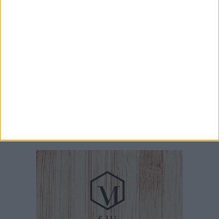
7 AGOSTO 2026
«Il futuro dell'ex Cartiera diventi uno dei temi
centrali delle elezioni amministrative del 2027»
7 AGOSTO 2026
Ex Convento di Sant'Andrea, Calabrese e
Cardone: «Sviluppare una nuova visione sul
mare per Barletta»
7 AGOSTO 2026
Barletta ricorda don Gino Spadaro a vent’anni
dalla scomparsa