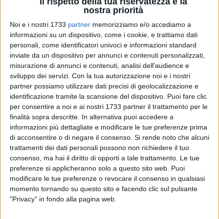
Il rispetto della tua riservatezza è la
superato il Santuario. Varie lastre sono abbandonate proprio
nostra priorità
di fianco alla campagna, sfibrate, essendo sicuramente
Noi e i nostri 1733
partner
memorizziamo e/o accediamo a
molto vecchie e inoltre deteriorate dagli agenti atmosferici.
informazioni su un dispositivo, come i cookie, e trattiamo dati
Prima di giungere al sottopassaggio in cui si trovano queste
personali, come identificatori univoci e informazioni standard
ultime però è inevitabile porre lo sguardo sulle enormi
inviate da un dispositivo per annunci e contenuti personalizzati,
quantità di immondizia abbandonate sul ciglio della strada,
misurazione di annunci e contenuti, analisi dell'audience e
tra cui stanziano servizi igienici, gomme da trattore,
sviluppo dei servizi.
Con la tua autorizzazione noi e i nostri
televisori, tessuti bruciati, botti di capodanno e vari altre
partner possiamo utilizzare dati precisi di geolocalizzazione e
identificazione tramite la scansione del dispositivo. Puoi fare clic
impensabili rifiuti che andrebbero smaltiti adeguatamente
per consentire a noi e ai nostri 1733 partner il trattamento per le
mentre incoscienti geni del riciclo hanno pensato bene di
finalità sopra descritte. In alternativa puoi accedere a
bruciarli nel momento in cui se ne era creato un accumulo
informazioni più dettagliate e modificare le tue preferenze prima
troppo ingombrante.
di acconsentire o di negare il consenso.
Si rende noto che alcuni
trattamenti dei dati personali possono non richiedere il tuo
I luoghi sacri raccolgono sempre attorno ai propri spazi un
consenso, ma hai il diritto di opporti a tale trattamento. Le tue
fascino intangibile e supremo, che si creda o meno in una
preferenze si applicheranno solo a questo sito web. Puoi
modificare le tue preferenze o revocare il consenso in qualsiasi
determinata religione, spesso e volentieri un luogo dedito al
momento tornando su questo sito e facendo clic sul pulsante
culto rivela attraverso silenziosi elementi della natura fusi a
"Privacy" in fondo alla pagina web.
doni e ornamenti sacri, importanti verità regalando riflessioni
e tranquillità. Barletta poi, dedica al culto della Madonna