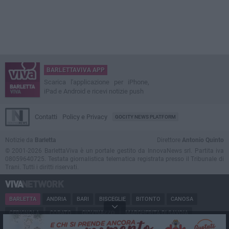
BARLETTAVIVA APP
Scarica l'applicazione per iPhone,
iPad e Android e ricevi notizie push
Contatti
Policy e Privacy
GOCITY NEWS PLATFORM
Notizie da
Barletta
Direttore
Antonio Quinto
© 2001-2026 BarlettaViva è un portale gestito da InnovaNews srl. Partita iva
08059640725. Testata giornalistica telematica registrata presso il Tribunale di
Trani. Tutti i diritti riservati.
BARLETTA
ANDRIA
BARI
BISCEGLIE
BITONTO
CANOSA
CERIGNOLA
CORATO
GIOVINAZZO
MARGHERITA DI SAVOIA
MINERVINO
MODUGNO
MOLFETTA
PUGLIA
RUVO