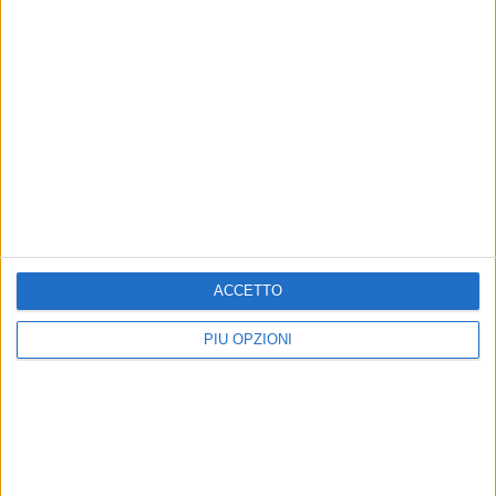
Altri contenuti a tema
ACCETTO
PIÙ OPZIONI
SPECIALE
LA CITTÀ
Cinema Fuori Museo, a
​Trionfo per il regista