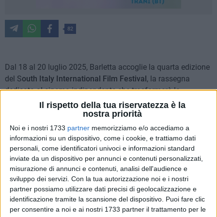
82
Dal 18 al 20 luglio 2025, Barletta accoglie la quarta edizione
del S
outh Italy International Film Festival
, la rassegna
dedicata al cinema indipendente che trasformerà la
Litoranea di Ponente in un suggestivo palcoscenico sotto le
Il rispetto della tua riservatezza è la
stelle.
nostra priorità
Noi e i nostri 1733
partner
memorizziamo e/o accediamo a
Il Festival si svolgerà presso il
Lido I Ribelli – Litoranea di
informazioni su un dispositivo, come i cookie, e trattiamo dati
Ponente di Barletta a partire dalle ore 19.00
.
personali, come identificatori univoci e informazioni standard
inviate da un dispositivo per annunci e contenuti personalizzati,
misurazione di annunci e contenuti, analisi dell'audience e
Tre giornate intense tra proiezioni di cortometraggi
sviluppo dei servizi.
Con la tua autorizzazione noi e i nostri
internazionali, cine-talk, e incontri con registi e professionisti
partner possiamo utilizzare dati precisi di geolocalizzazione e
del settore provenienti da tutto il mondo. Oltre 400
identificazione tramite la scansione del dispositivo. Puoi fare clic
cortometraggi da tutto il mondo, selezionati per raccontare –
per consentire a noi e ai nostri 1733 partner il trattamento per le