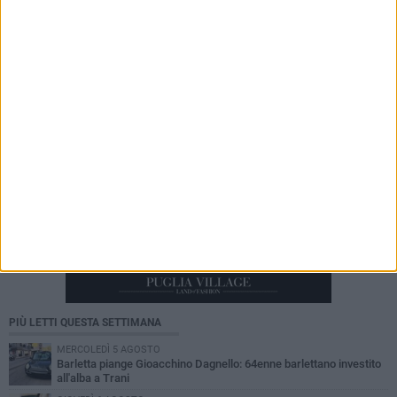
Barletta ricorda don Gino Spadaro a vent’anni
dalla scomparsa
PIÙ LETTI QUESTA SETTIMANA
MERCOLEDÌ 5 AGOSTO
Barletta piange Gioacchino Dagnello: 64enne barlettano investito
all'alba a Trani