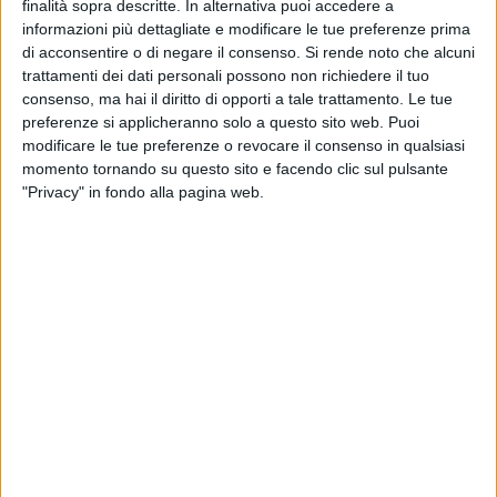
ciascuno a suo modo – le sfumature, le contraddizioni e le
finalità sopra descritte. In alternativa puoi accedere a
speranze del nostro tempo.
informazioni più dettagliate e modificare le tue preferenze prima
di acconsentire o di negare il consenso.
Si rende noto che alcuni
trattamenti dei dati personali possono non richiedere il tuo
Una giuria composta da registi, attori, sceneggiatori e autori
consenso, ma hai il diritto di opporti a tale trattamento. Le tue
di spicco del panorama audiovisivo italiano valuterà le opere
preferenze si applicheranno solo a questo sito web. Puoi
in gara.
modificare le tue preferenze o revocare il consenso in qualsiasi
momento tornando su questo sito e facendo clic sul pulsante
Aldo Iuliano, Giuseppe Marco Albano, Marino Guarnieri, Irene
"Privacy" in fondo alla pagina web.
Antonucci, Vito Lopriore, Luca Desiderato, Francesco
Santalucia e Antonello De Leo assegneranno i premi ai
migliori corti arrivati da tutto il mondo.
Eventi speciali e cultura dal vivo:
Ad aprire il festival, la presentazione del libro "Chiedi al
maestro. Confronti d'autore sull'animazione" di Marino
Guarnieri, la coreografia "SIRENE (primo studio)" firmata da
Mauro de Candia, interpretata dal GBM – Giovane Balletto
Mediterraneo.