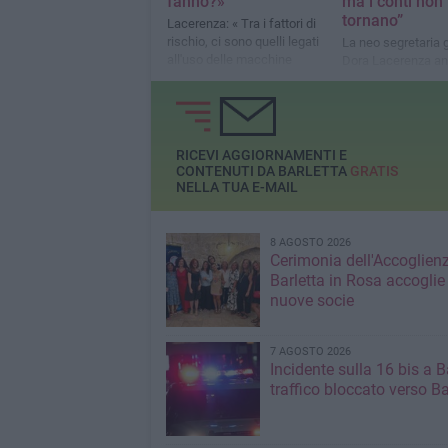
fanno?»
ma i conti non
tornano”
Lacerenza: « Tra i fattori di
rischio, ci sono quelli legati
La neo segretaria 
all'uso delle macchine
Dora Lacerenza ana
agricole»
dati degli elenchi I
dal 2017 al 2024 ri
riduzione di oltre 3
RICEVI AGGIORNAMENTI E
CONTENUTI DA BARLETTA
GRATIS
NELLA TUA E-MAIL
8 AGOSTO 2026
Cerimonia dell'Accoglienz
Barletta in Rosa accoglie
nuove socie
7 AGOSTO 2026
Incidente sulla 16 bis a Ba
traffico bloccato verso Ba