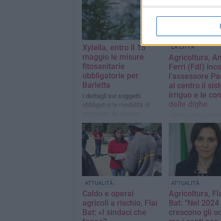
Xylella, entro il 15
LA CITTÀ
maggio le misure
Agricoltura, A
fitosanitarie
Ferri (FdI) inc
obbligatorie per
l’assessore Pao
Barletta
al centro il si
irriguo e le co
I dettagli sui soggetti
delle dighe
obbligati e le modalità di
intervento da seguire
«Dighe con capien
adeguata per la st
estiva. Monitoriamo
libretti carburante 
per viabilità rurale»
ATTUALITÀ
ATTUALITÀ
Caldo e operai
Agricoltura, Fla
agricoli a rischio, Flai
Bat: “Nel 2024
Bat: «I sindaci che
crescono gli o