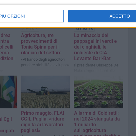
PIÙ OPZIONI
ACCETTO
SPECIALE
ATTUALITÀ
ndrea
Agricoltura, tre
La minaccia dei
ontra
provvedimenti di
pappagallini verdi e
licelli:
Tonia Spina per il
dei cinghiali, le
stema
rilancio del settore
richieste di CIA
ndizioni
Levante Bari-Bat
«Al fianco degli agricoltori
per dare stabilità e sviluppo»
Il presidente Giuseppe De
Noia: «Ingenti danni alle
za
colture. Chiediamo di
agione
accelerare il piano di
 rilascio
contenimento»
e risorse
Primo maggio, FLAI
Allarme di Coldiretti:
CGIL Puglia: «ridare
nel 2024 stangata da
i Cgil
dignità ai lavoratori
1 miliardo
pugliesi»
sull'agricoltura
ccupati