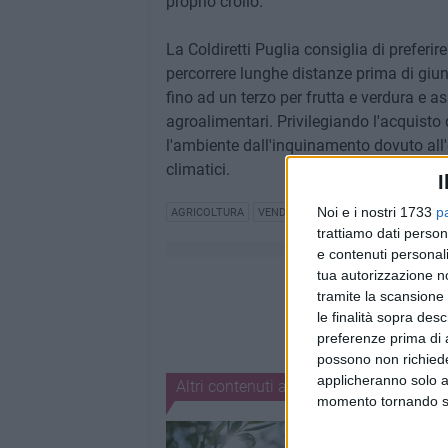
proprio crollo.
La Coldiretti Puglia consiglia di preferi
percorrere lunghe distanze prima di giung
fino ad un terzo per frutta e verdura e 
agroalimentari. Privilegiando l'acquisto d
l'ambiente dall'inquinamento dovuto all
climatici.
I
Noi e i nostri 1733
p
AGRICOLTURA
VENDITA DIRETTA
GRANDI INIZIAT
trattiamo dati person
e contenuti personali
tua autorizzazione no
tramite la scansione 
le finalità sopra des
preferenze prima di 
possono non richieder
applicheranno solo a
Altri contenuti a tema
momento tornando su 