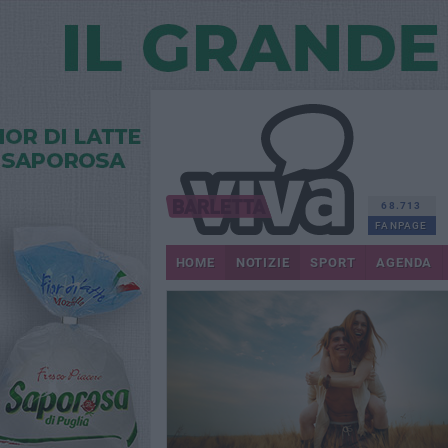
68.713
FANPAGE
HOME
NOTIZIE
SPORT
AGENDA