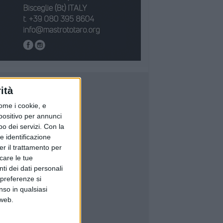
ità
ome i cookie, e
spositivo per annunci
o dei servizi.
Con la
e identificazione
er il trattamento per
icare le tue
ti dei dati personali
 preferenze si
nso in qualsiasi
 web.