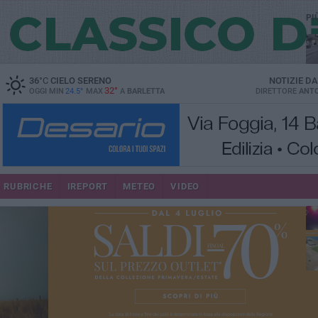
PI
36
°C
CIELO SERENO
NOTIZIE D
32°
OGGI MIN
24.5°
MAX
A
BARLETTA
DIRETTORE
ANTO
se
RUBRICHE
IREPORT
METEO
VIDEO