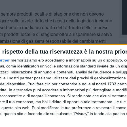
re sempre prodotti locali e di stagione che non devono
ere sulle tavole, dato che i costi della logistica incidono
assorbono in media un quarto del fatturato delle imprese
i prodotti locali e di stagione oltre a risparmiare si salva
'emissione di gas serra responsabile dei cambiamenti
l rispetto della tua riservatezza è la nostra prior
artner
memorizziamo e/o accediamo a informazioni su un dispositivo, c
IVE
ali, come identificatori univoci e informazioni standard inviate da un di
zzati, misurazione di annunci e contenuti, analisi dell'audience e svilupp
i e i nostri partner possiamo utilizzare dati precisi di geolocalizzazione 
del dispositivo. Puoi fare clic per consentire a noi e ai nostri 1733 partn
critte. In alternativa puoi accedere a informazioni più dettagliate e modif
acconsentire o di negare il consenso.
Si rende noto che alcuni trattamen
e il tuo consenso, ma hai il diritto di opporti a tale trattamento. Le tue
 questo sito web. Puoi modificare le tue preferenze o revocare il conse
questo sito e facendo clic sul pulsante "Privacy" in fondo alla pagina