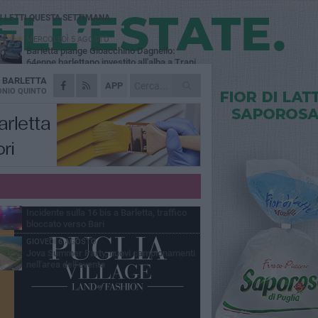
Ù LETTI QUESTA SETTIMANA
MERCOLEDÌ 5 AGOSTO
Barletta piange Gioacchino Dagnello:
64enne barlettano investito all'alba a Trani
A
BARLETTA
GIOVEDÌ 6 AGOSTO
APP
Il ricordo di "Cecco", il benzinaio col
NIO QUINTO
sorriso: «Contava i giorni che lo
paravano dalla pensione»
MERCOLEDÌ 5 AGOSTO
Jova Summer Party, giovedì mattina
sopralluogo nell'area dell'evento
DOMENICA 2 AGOSTO
Beni confiscati alla mafia. Nasce il servizio
di Co-housing
VENERDÌ 7 AGOSTO
Incidente sulla 16 bis a Barletta, traffico
bloccato verso Bari
GIOVEDÌ 6 AGOSTO
Jova Summer Party, nuovi campionamenti
nell'area dell'evento