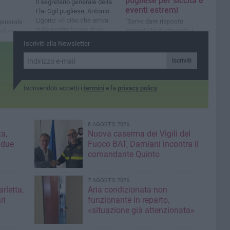
pugliese per siccità e
Il segretario generale della
eventi estremi
Flai Cgil pugliese, Antonio
Ligorio: «Il cibo che arriva
"Serve dare risposte
generale
sulle nostre tavole deve
immediate destinando i
lizza i
essere frutto di lavoro
fondi Pac alle aziende
nps in cui
Iscriviti alla Newsletter
giusto, tracciabile e
agricole 'vere'"
sulta una
trasparente»
500 unità
Iscriviti
Iscrivendoti accetti i
termini
e la
privacy policy
8 AGOSTO 2026
a,
Nuova caserma dei Vigili del
 due
Fuoco BAT, Damiani incontra il
comandante Quinto
7 AGOSTO 2026
rletta,
Aria condizionata non
ri
funzionante in reparto,
«situazione già attenzionata»