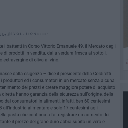
d by
nte i battenti in Corso Vittorio Emanuele 49, il Mercato degli
re di prodotti in vendita, dalla verdura fresca ai sottoli,
io extravergine di oliva al vino.
sce dalla esigenza – dice il presidente della Coldiretti
re i produttori ed i consumatori in un mercato senza alcuna
ontenimento dei prezzi e creare maggiore potere di acquisto
 diretta hanno garanzia della sicurezza sull'origine, della
so dai consumatori in alimenti, infatti, ben 60 centesimi
 all'industria alimentare e solo 17 centesimi agli
della pasta che continua a far registrare un aumento dei
stante il prezzo del grano duro abbia subito un vero e