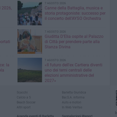
7 AGOSTO 2026
 2026,
Canne della Battaglia, musica e
storia protagoniste: successo per
il concerto dell’AYSO Orchestra
7 AGOSTO 2026
Giuditta D’Elia ospite al Palazzo
ortati
di Città per prendere parte alla
Stanza Divina
7 AGOSTO 2026
ce: la
«Il futuro dell'ex Cartiera diventi
ola
uno dei temi centrali delle
elezioni amministrative del
2027»
Scacchi
Barletta Giuridica
Calcio a 5
Bar.S.A. informa
Beach Soccer
Auto e motori
Altri sport
In Web Veritas
I
Agenda eventi di Barletta
Segnalazioni iReport