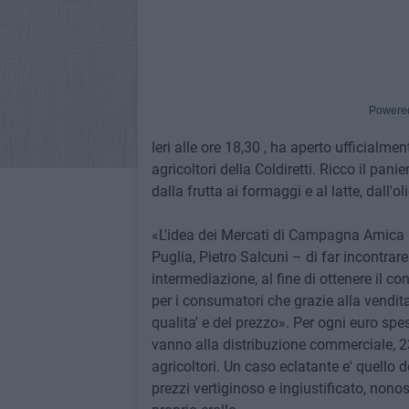
Powere
Ieri alle ore 18,30 , ha aperto ufficialme
agricoltori della Coldiretti. Ricco il panie
dalla frutta ai formaggi e al latte, dall'ol
«L'idea dei Mercati di Campagna Amica na
Puglia, Pietro Salcuni – di far incontra
intermediazione, al fine di ottenere il c
per i consumatori che grazie alla vendita
qualita' e del prezzo». Per ogni euro spe
vanno alla distribuzione commerciale, 23
agricoltori. Un caso eclatante e' quello 
prezzi vertiginoso e ingiustificato, nono