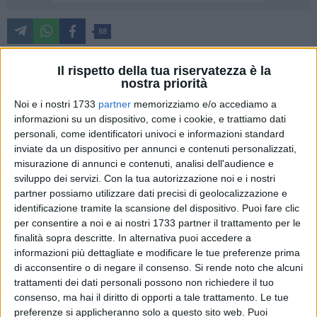
88
Il rispetto della tua riservatezza è la
nostra priorità
Coalizione Civica Barletta esprime piena solidarietà alle
libraie della Libreria Punto Einaudi, oggetto, nei giorni scorsi,
Noi e i nostri 1733
partner
memorizziamo e/o accediamo a
informazioni su un dispositivo, come i cookie, e trattiamo dati
di un'aggressione verbale da parte di un gruppo di turisti
personali, come identificatori univoci e informazioni standard
israeliani. Un episodio grave, che colpisce un presidio storico
inviate da un dispositivo per annunci e contenuti personalizzati,
di cultura, confronto e libertà di pensiero nella nostra città.
misurazione di annunci e contenuti, analisi dell'audience e
sviluppo dei servizi.
Con la tua autorizzazione noi e i nostri
La libreria è da sempre uno spazio aperto al dibattito e alla
partner possiamo utilizzare dati precisi di geolocalizzazione e
pluralità delle voci, e non può essere intimidita da chi tenta
identificazione tramite la scansione del dispositivo. Puoi fare clic
di imporre il silenzio attraverso la provocazione e la violenza,
per consentire a noi e ai nostri 1733 partner il trattamento per le
finalità sopra descritte. In alternativa puoi accedere a
anche solo verbale.
informazioni più dettagliate e modificare le tue preferenze prima
di acconsentire o di negare il consenso.
Si rende noto che alcuni
In un momento tragico come quello che stiamo vivendo, in
trattamenti dei dati personali possono non richiedere il tuo
cui in Palestina si sta consumando un genocidio sotto gli
consenso, ma hai il diritto di opporti a tale trattamento. Le tue
occhi del mondo, riteniamo sia urgente e doveroso non
preferenze si applicheranno solo a questo sito web. Puoi