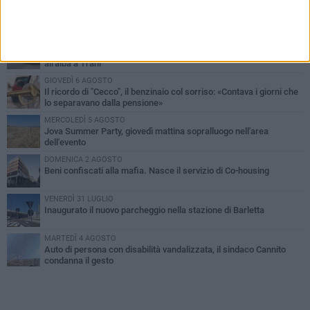
PIÙ LETTI QUESTA SETTIMANA
MERCOLEDÌ 5 AGOSTO
Barletta piange Gioacchino Dagnello: 64enne barlettano investito
all'alba a Trani
GIOVEDÌ 6 AGOSTO
Il ricordo di "Cecco", il benzinaio col sorriso: «Contava i giorni che
lo separavano dalla pensione»
MERCOLEDÌ 5 AGOSTO
Jova Summer Party, giovedì mattina sopralluogo nell'area
dell'evento
DOMENICA 2 AGOSTO
Beni confiscati alla mafia. Nasce il servizio di Co-housing
VENERDÌ 31 LUGLIO
Inaugurato il nuovo parcheggio nella stazione di Barletta
MARTEDÌ 4 AGOSTO
Auto di persona con disabilità vandalizzata, il sindaco Cannito
condanna il gesto