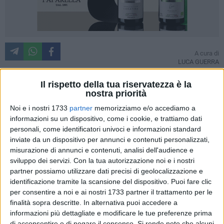
A cura di
LUCA GUERRA
Il rispetto della tua riservatezza è la
nostra priorità
Finalmente un ultimo posto che fa piacere per la
provincia
Noi e i nostri 1733
partner
memorizziamo e/o accediamo a
Barletta-Andria-Trani
: in Puglia, stando ai dati diffusi ieri
informazioni su un dispositivo, come i cookie, e trattiamo dati
dall'Agi, sono stati oltre 46mila i duplicati di
Tessera
personali, come identificatori univoci e informazioni standard
Sanitaria
richiesti dai cittadini nel 2011. Il picco delle
inviate da un dispositivo per annunci e contenuti personalizzati,
richieste giunte agli Uffici dell'Agenzia delle Entrate si e'
misurazione di annunci e contenuti, analisi dell'audience e
registrato nella provincia di Bari, con 14.345 richieste dovute
sviluppo dei servizi.
Con la tua autorizzazione noi e i nostri
a furto, smarrimento o deterioramento del documento.
partner possiamo utilizzare dati precisi di geolocalizzazione e
identificazione tramite la scansione del dispositivo. Puoi fare clic
Segue Foggia a quota 10.597. La "Bat provincia" è invece
per consentire a noi e ai nostri 1733 partner il trattamento per le
fanalino di coda della graduatoria, a quota
4.284 richieste
.
finalità sopra descritte. In alternativa puoi accedere a
Sono due i percorsi possibili da seguire per inviare online la
informazioni più dettagliate e modificare le tue preferenze prima
richiesta di duplicato. In particolare per i cittadini non
di acconsentire o di negare il consenso.
Si rende noto che alcuni