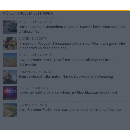
PIÙ LETTI QUESTA SETTIMANA
MERCOLEDÌ 5 AGOSTO
Barletta piange Gioacchino Dagnello: 64enne barlettano investito
all'alba a Trani
GIOVEDÌ 6 AGOSTO
Il ricordo di "Cecco", il benzinaio col sorriso: «Contava i giorni che
lo separavano dalla pensione»
MERCOLEDÌ 5 AGOSTO
Jova Summer Party, giovedì mattina sopralluogo nell'area
dell'evento
DOMENICA 2 AGOSTO
Beni confiscati alla mafia. Nasce il servizio di Co-housing
VENERDÌ 7 AGOSTO
Incidente sulla 16 bis a Barletta, traffico bloccato verso Bari
GIOVEDÌ 6 AGOSTO
Jova Summer Party, nuovi campionamenti nell'area dell'evento