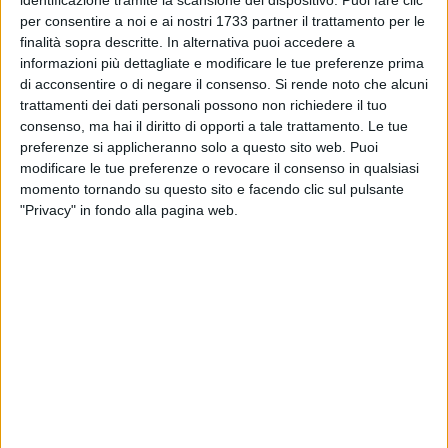
identificazione tramite la scansione del dispositivo. Puoi fare clic
però ricordare che stiamo attuando un obiettivo storico» e
per consentire a noi e ai nostri 1733 partner il trattamento per le
storico lo è davvero già alla vista: l'orizzonte della periferia
finalità sopra descritte. In alternativa puoi accedere a
barlettana sarà finalmente privato di quelle strutture ferrose
informazioni più dettagliate e modificare le tue preferenze prima
di acconsentire o di negare il consenso.
Si rende noto che alcuni
e incombenti per far spazio ad un più salubre cielo libero da
trattamenti dei dati personali possono non richiedere il tuo
fili e magnetismo.
consenso, ma hai il diritto di opporti a tale trattamento. Le tue
preferenze si applicheranno solo a questo sito web. Puoi
All'incontro erano anche presenti, con il Sindaco, i neo-
modificare le tue preferenze o revocare il consenso in qualsiasi
assessori comunali Luigi Fruscio (Attività Produttive),
momento tornando su questo sito e facendo clic sul pulsante
Marcello Lanotte (Controllo del Territorio) e Giuseppe
"Privacy" in fondo alla pagina web.
Mascolo (Infrastrutture e Grandi Progetti); i Dirigenti
comunali Gaetano Demenico Pierro (Lavori Pubblici), Santa
Scommegna (Politiche Attive di Sviluppo) e Savino Filannino
(Comandante Polizia Municipale); rappresentanti delle
associazioni di categoria.
La presentazione di Palazzo di Città è servita anche da
comunicazione di servizio per annunciare il trasferimento
provvisorio di parte del mercato settimanale che per due
sabati (oggi ed anche sabato 19 maggio), allo scopo di