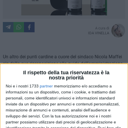
A cura di
IDA VINELLA
Un altro dei punti cardine a cuore del sindaco Nicola Maffei
sin dalla sua riproposizione alla guida dell'amministrazione
alle scorse elezioni sta per trovare compimento. Parliamo
Il rispetto della tua riservatezza è la
degli elettrodotti, quelle mastodontiche torri metalliche che
nostra priorità
ancora oggi attraversano la periferia barlettana come una
Noi e i nostri 1733
partner
memorizziamo e/o accediamo a
ferita nociva per la salute dei tanti residenti di quelle zona,
informazioni su un dispositivo, come i cookie, e trattiamo dati
un po' dimenticate, della città. «Un'operazione non difficile
personali, come identificatori univoci e informazioni standard
inviate da un dispositivo per annunci e contenuti personalizzati,
che creerà, inevitabilmente, qualche disagio». Si scusa con
misurazione di annunci e contenuti, analisi dell'audience e
tutti i cittadini Maffei nella conferenza stampa che ieri
sviluppo dei servizi.
Con la tua autorizzazione noi e i nostri
mattina ha illustrato le varie fasi dell'interramento e il
partner possiamo utilizzare dati precisi di geolocalizzazione e
conseguente trasferimento del mercato del sabato. «Bisogna