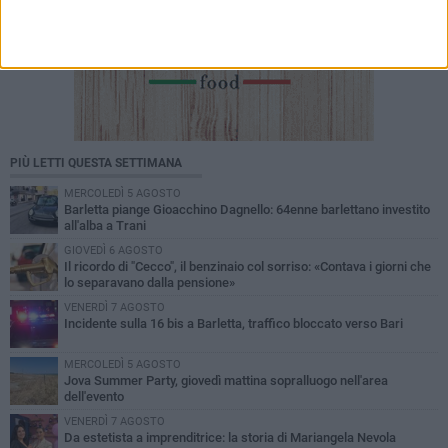
PIÙ LETTI QUESTA SETTIMANA
MERCOLEDÌ 5 AGOSTO
Barletta piange Gioacchino Dagnello: 64enne barlettano investito
all'alba a Trani
GIOVEDÌ 6 AGOSTO
Il ricordo di "Cecco", il benzinaio col sorriso: «Contava i giorni che
lo separavano dalla pensione»
VENERDÌ 7 AGOSTO
Incidente sulla 16 bis a Barletta, traffico bloccato verso Bari
MERCOLEDÌ 5 AGOSTO
Jova Summer Party, giovedì mattina sopralluogo nell'area
dell'evento
VENERDÌ 7 AGOSTO
Da estetista a imprenditrice: la storia di Mariangela Nevola