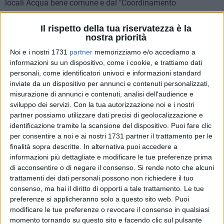
locali Acqua bene comune e dal "Coordinamento
antinucleare salute – ambiente – energia" di Barletta, era
chiamato ad esprimere un giudizio di carattere politico,
Il rispetto della tua riservatezza è la
nostra priorità
senza alcuna valenza di tipo legale, sulla gestione dell'acqua
e sulla questione nucleare, temi importanti anche in vista del
Noi e i nostri 1731
partner
memorizziamo e/o accediamo a
referendum del prossimo Giugno.
informazioni su un dispositivo, come i cookie, e trattiamo dati
personali, come identificatori univoci e informazioni standard
inviate da un dispositivo per annunci e contenuti personalizzati,
Alla fine del dibattito l'assise ha prodotto un ordine del
misurazione di annunci e contenuti, analisi dell'audience e
giorno che "impegna" il futuro consiglio comunale (quello
sviluppo dei servizi.
Con la tua autorizzazione noi e i nostri
l'attuale non può apportare modifiche statutarie, viste le
partner possiamo utilizzare dati precisi di geolocalizzazione e
imminenti elezioni), ovvero quello che sarà designato dalle
identificazione tramite la scansione del dispositivo. Puoi fare clic
prossima tornata elettorale, a modificare lo statuto della
per consentire a noi e ai nostri 1731 partner il trattamento per le
città inserendovi la contrarietà alla privatizzazione
finalità sopra descritte. In alternativa puoi accedere a
informazioni più dettagliate e modificare le tue preferenze prima
dell'acqua, dichiarandola bene comune non mercificabile e
di acconsentire o di negare il consenso.
Si rende noto che alcuni
quindi senza alcuna rilevanza economica, e la contrarietà
trattamenti dei dati personali possono non richiedere il tuo
all'uso del nucleare per produrre energia, dichiarando il
consenso, ma hai il diritto di opporti a tale trattamento. Le tue
comune denuclearizzato, favorevole all'utilizzo delle energie
preferenze si applicheranno solo a questo sito web. Puoi
rinnovabili. Oltre a questo il consiglio ha dichiarato
modificare le tue preferenze o revocare il consenso in qualsiasi
l'appoggio alla campagna referendaria in riferimento ai
momento tornando su questo sito e facendo clic sul pulsante