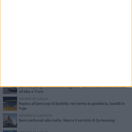
PIÙ LETTI QUESTA SETTIMANA
VENERDÌ 31 LUGLIO
Inaugurato il nuovo parcheggio nella stazione di Barletta
MERCOLEDÌ 5 AGOSTO
Barletta piange Gioacchino Dagnello: 64enne barlettano investito
all'alba a Trani
GIOVEDÌ 30 LUGLIO
Rapina all'Ipercoop di Barletta: nel mirino la gioielleria, banditi in
fuga
DOMENICA 2 AGOSTO
Beni confiscati alla mafia. Nasce il servizio di Co-housing