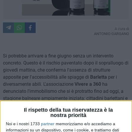
A cura di
ANTONIO GARGANO
Si potrebbe arrivare a fine giugno senza un intervento
concreto. Questo è il rischio paventato dopo il sopralluogo di
giovedì mattina, che conferma l'assenza di strutture
apposite per l'accessibilità alle spiagge di
Barletta
per i
diversamente abili. L'associazione
Vivere a 360
ha
denunciato l'immobilismo che si è protratto fino ad oggi, a
stagione balneare ampiamente iniziata: cittadini barlettani e
non, ancora oggi, senza la possibilità di usufruire dell'area
Il rispetto della tua riservatezza è la
attrezzata lungo la
litoranea di Ponente
.
nostra priorità
Noi e i nostri 1733
partner
memorizziamo e/o accediamo a
«
Si sarebbe dovuto prevedere con largo anticipo
- spiega
informazioni su un dispositivo, come i cookie, e trattiamo dati