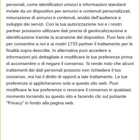
Francesco
Piazzolla
per conto dell'associazione -
invece
personali, come identificatori univoci e informazioni standard
oggi siamo qui a constatare l'assenza di tutto ciò che è
inviate da un dispositivo per annunci e contenuti personalizzati,
necessario. Piattaforme sommerse e impossibilità di
misurazione di annunci e contenuti, analisi dell'audience e
muoversi, mentre in tanti hanno bisogno anche di assistenza
sviluppo dei servizi.
Con la tua autorizzazione noi e i nostri
partner possiamo utilizzare dati precisi di geolocalizzazione e
per godersi il mare. Al momento non c'è nessun supporto
identificazione tramite la scansione del dispositivo. Puoi fare clic
logistico e temiamo che le soluzioni concrete possano
per consentire a noi e ai nostri 1733 partner il trattamento per le
spuntare soltanto a luglio, quando in realtà bisognava
finalità sopra descritte. In alternativa puoi accedere a
predisporre il tutto durante gli scorsi mesi per farsi trovare
informazioni più dettagliate e modificare le tue preferenze prima
pronti all'inizio della stagione balneare
».
di acconsentire o di negare il consenso.
Si rende noto che alcuni
trattamenti dei dati personali possono non richiedere il tuo
Restano ancora i segni dell'incendio della cabina, risalente
consenso, ma hai il diritto di opporti a tale trattamento. Le tue
preferenze si applicheranno solo a questo sito web. Puoi
allo scorso anno, ma delle nuove postazioni nemmeno
modificare le tue preferenze o revocare il consenso in qualsiasi
l'ombra. L'appello di
Piazzolla
alle istituzioni è chiaro: «
Mi
momento tornando su questo sito e facendo clic sul pulsante
auguro che adesso ci sia modo di accelerare le operazioni e
"Privacy" in fondo alla pagina web.
consentire un accesso dignitoso anche a noi. Per i prossimi
anni, credo sia ovvio che non si possa temporeggiare perché
poi l'estate arriva
».