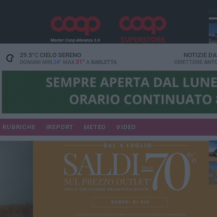
PI
29.5
°C
CIELO SERENO
NOTIZIE D
31°
DOMANI MIN
24°
MAX
A
BARLETTA
DIRETTORE
ANTO
RUBRICHE
IREPORT
METEO
VIDEO