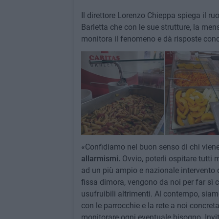
Il direttore Lorenzo Chieppa spiega il ru
Barletta che con le sue strutture, la men
monitora il fenomeno e dà risposte conc
«Confidiamo nel buon senso di chi viene i
allarmismi.
Ovvio, poterli ospitare tutt
ad un più ampio e nazionale intervento
fissa dimora, vengono da noi per far sì c
usufruibili altrimenti. Al contempo, siamo
con le parrocchie e la rete a noi concret
monitorare ogni eventuale bisogno. Invi