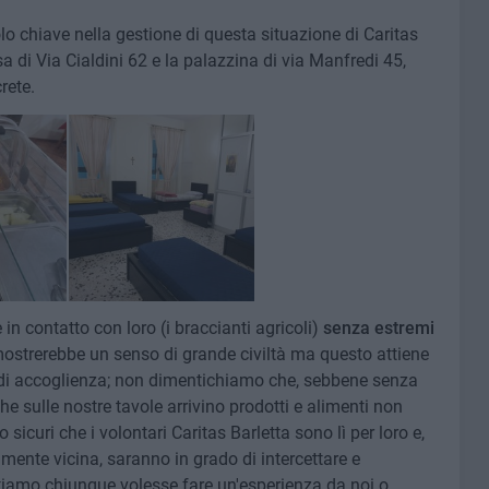
olo chiave nella gestione di questa situazione di Caritas
sa di Via Cialdini 62 e la palazzina di via Manfredi 45,
rete.
n contatto con loro (i braccianti agricoli)
senza estremi
i mostrerebbe un senso di grande civiltà ma questo attiene
 di accoglienza; non dimentichiamo che, sebbene senza
he sulle nostre tavole arrivino prodotti e alimenti non
 sicuri che i volontari Caritas Barletta sono lì per loro e,
amente vicina, saranno in grado di intercettare e
tiamo chiunque volesse fare un'esperienza da noi o