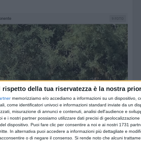
Ponente
9 FOTO
l rispetto della tua riservatezza è la nostra prior
artner
memorizziamo e/o accediamo a informazioni su un dispositivo, c
ali, come identificatori univoci e informazioni standard inviate da un di
zzati, misurazione di annunci e contenuti, analisi dell'audience e svilupp
i e i nostri partner possiamo utilizzare dati precisi di geolocalizzazione 
del dispositivo. Puoi fare clic per consentire a noi e ai nostri 1731 partn
critte. In alternativa puoi accedere a informazioni più dettagliate e modif
acconsentire o di negare il consenso.
Si rende noto che alcuni trattamen