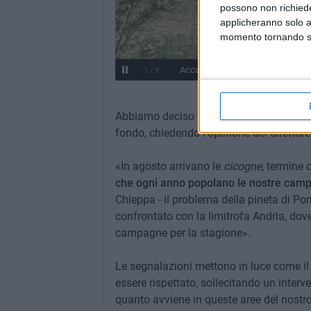
possono non richieder
applicheranno solo a
momento tornando su 
Accampamenti di fortuna lungo la
1
/
9
Abbiamo deciso di approfondire meglio 
fondo, chiedendo l'opinione del direttore
«In agosto arrivano le
cicogne
, termine 
che ogni anno popolano le nostre campag
Chieppa - il problema della pineta di P
confrontato con la limitrofa Andria, dove
campagne per la stagione».
Le segnalazioni mettono in luce come i
essere rispettato, sollecitando un inter
quanto avviene in queste aree del nostro 