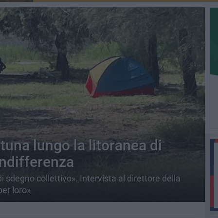
una lungo la litoranea di
 indifferenza
 sdegno collettivo». Intervista al direttore della
per loro»