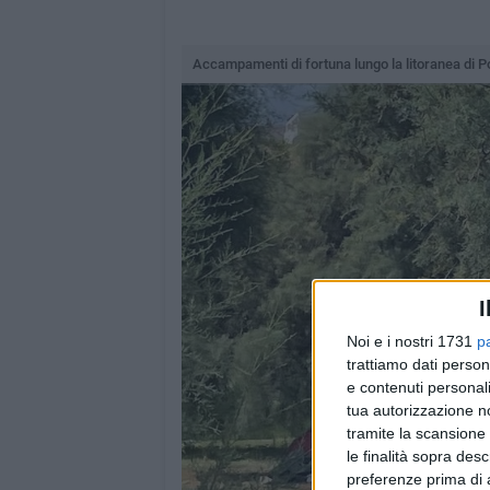
Accampamenti di fortuna lungo la litoranea di 
I
Noi e i nostri 1731
p
trattiamo dati person
e contenuti personali
tua autorizzazione no
tramite la scansione 
le finalità sopra des
preferenze prima di 