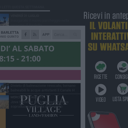
Ù LETTI QUESTA SETTIMANA
VENERDÌ 31 LUGLIO
Inaugurato il nuovo parcheggio nella
stazione di Barletta
A
BARLETTA
MERCOLEDÌ 5 AGOSTO
APP
Barletta piange Gioacchino Dagnello:
NIO QUINTO
64enne barlettano investito all'alba a Trani
GIOVEDÌ 30 LUGLIO
Rapina all'Ipercoop di Barletta: nel mirino la
gioielleria, banditi in fuga
DOMENICA 2 AGOSTO
Beni confiscati alla mafia. Nasce il servizio
di Co-housing
VENERDÌ 31 LUGLIO
Divieto di balneazione revocato, tornano
balneabili le acque antistanti il Canale H
MERCOLEDÌ 5 AGOSTO
Jova Summer Party, giovedì mattina
sopralluogo nell'area dell'evento