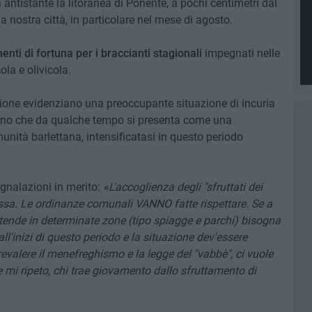
 antistante la litoranea di Ponente, a pochi centimetri dal
lla nostra città, in particolare nel mese di agosto.
ti di fortuna per i braccianti stagionali
impegnati nelle
la e olivicola.
zione evidenziano una preoccupante situazione di incuria
eno che da qualche tempo si presenta come una
unità barlettana, intensificatasi in questo periodo
egnalazioni in merito:
«L'accoglienza degli "sfruttati dei
ssa. Le ordinanze comunali VANNO fatte rispettare. Se a
 tende in determinate zone (tipo spiagge e parchi) bisogna
ll'inizi di questo periodo e la situazione dev'essere
revalere il menefreghismo e la legge del "vabbè", ci vuole
e mi ripeto, chi trae giovamento dallo sfruttamento di