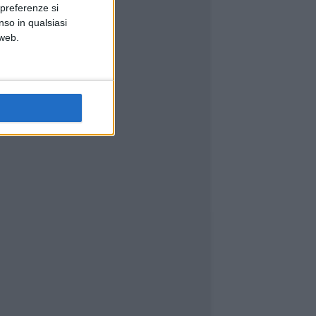
 preferenze si
nso in qualsiasi
 web.