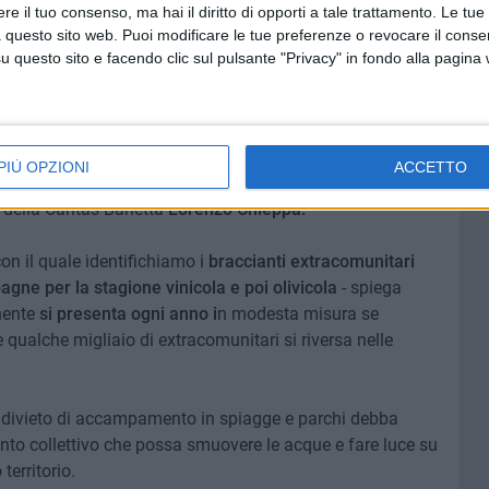
e il tuo consenso, ma hai il diritto di opporti a tale trattamento. Le tue
 questo sito web. Puoi modificare le tue preferenze o revocare il conse
questo sito e facendo clic sul pulsante "Privacy" in fondo alla pagina
 litoranea di Ponente
PIÙ OPZIONI
ACCETTO
questo delicato argomento, cercando di andare più a
 della Caritas Barletta
Lorenzo Chieppa.
con il quale identifichiamo i
braccianti extracomunitari
ne per la stagione vinicola e poi olivicola
- spiega
onente
si presenta ogni anno i
n modesta misura se
 qualche migliaio di extracomunitari si riversa nelle
l divieto di accampamento in spiagge e parchi debba
vento collettivo che possa smuovere le acque e fare luce su
territorio.