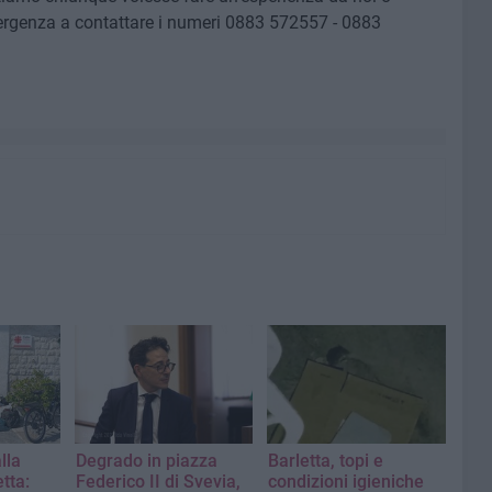
rgenza a contattare i numeri 0883 572557 - 0883
lla
Degrado in piazza
Barletta, topi e
etta:
Federico II di Svevia,
condizioni igieniche