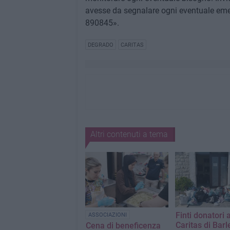
avesse da segnalare ogni eventuale eme
890845».
DEGRADO
CARITAS
Altri contenuti a tema
Finti donatori a
ASSOCIAZIONI
Caritas di Barl
Cena di beneficenza