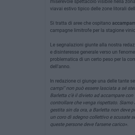
miserevole spettacolo visibile nella zona
viavai estivo tipico delle zone litorali de
Si tratta di aree che ospitano
accampamen
campagne limitrofe per la stagione vinico
Le segnalazioni giunte alla nostra reda
e disinteresse generale verso un fenom
problematica di un certo peso per la com
dell'anno.
In redazione ci giunge una delle tante s
campi" non può essere lasciata a sé ste
Barletta c'è il divieto ad accampare con
controllare che venga rispettato. Siamo a
gestita sin da ora, a Barletta non deve p
un coro di sdegno collettivo e scusate s
queste persone deve farsene carico».