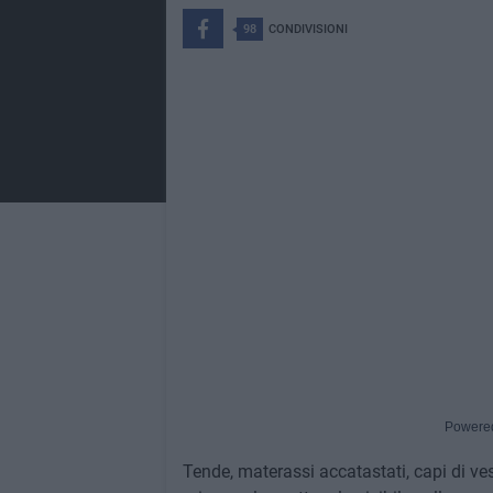
98
CONDIVISIONI
Powere
Tende, materassi accatastati, capi di vesti