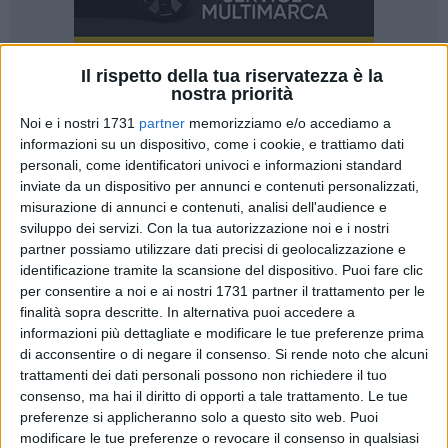
Il rispetto della tua riservatezza è la
nostra priorità
A cura di
Noi e i nostri 1731
partner
memorizziamo e/o accediamo a
TOMMASO FRANCAVILLA
informazioni su un dispositivo, come i cookie, e trattiamo dati
personali, come identificatori univoci e informazioni standard
inviate da un dispositivo per annunci e contenuti personalizzati,
La manutenzione delle reti idriche e fognarie dei comuni
misurazione di annunci e contenuti, analisi dell'audience e
della BAT è stata interrotta. I lavoratori di una azienda,
sviluppo dei servizi.
Con la tua autorizzazione noi e i nostri
appaltatrice dei lavori di manutenzione della rete idrica e
partner possiamo utilizzare dati precisi di geolocalizzazione e
fognaria per conto del AQP ( Aquedotto Pugliese), hanno
identificazione tramite la scansione del dispositivo. Puoi fare clic
per consentire a noi e ai nostri 1731 partner il trattamento per le
manifestato presso la sede AQP di Trani per ottenere gli
finalità sopra descritte. In alternativa puoi accedere a
stipendi arretrati di 5 mesi. Sebbene rassicurazioni siano
informazioni più dettagliate e modificare le tue preferenze prima
arrivate dai responsabili del AQP, nessun provvedimento è
di acconsentire o di negare il consenso.
Si rende noto che alcuni
stato intrapreso. A questo problema se ne è aggiunto un
trattamenti dei dati personali possono non richiedere il tuo
altro, ovvero la mancanza di certificati assicurativi sui mezzi
consenso, ma hai il diritto di opporti a tale trattamento. Le tue
aziendali, situazione già denunciata dalle organizzazioni
preferenze si applicheranno solo a questo sito web. Puoi
sindacali, su testimoniaza di alcuni lavoratori.
modificare le tue preferenze o revocare il consenso in qualsiasi