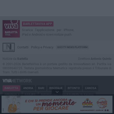
BARLETTAVIVA APP
Scarica l'applicazione per iPhone,
iPad e Android e ricevi notizie push
Contatti
Policy e Privacy
GOCITY NEWS PLATFORM
Notizie da
Barletta
Direttore
Antonio Quinto
© 2001-2026 BarlettaViva è un portale gestito da InnovaNews srl. Partita iva
08059640725. Testata giornalistica telematica registrata presso il Tribunale di
Trani. Tutti i diritti riservati.
BARLETTA
ANDRIA
BARI
BISCEGLIE
BITONTO
CANOSA
CERIGNOLA
CORATO
GIOVINAZZO
MARGHERITA DI SAVOIA
MINERVINO
MODUGNO
MOLFETTA
PUGLIA
RUVO
SAN FERDINANDO
SPINAZZOLA
TERLIZZI
TRANI
TRINITAPOLI