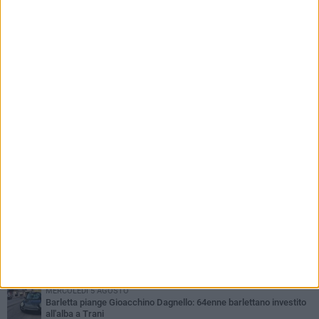
PIÙ LETTI QUESTA SETTIMANA
VENERDÌ 31 LUGLIO
Inaugurato il nuovo parcheggio nella stazione di Barletta
MERCOLEDÌ 5 AGOSTO
Barletta piange Gioacchino Dagnello: 64enne barlettano investito
all'alba a Trani