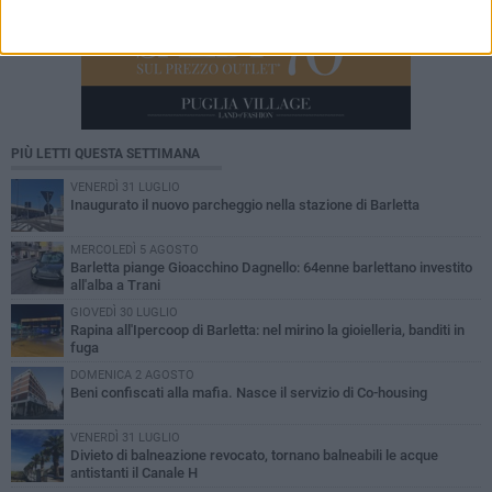
PIÙ LETTI QUESTA SETTIMANA
VENERDÌ 31 LUGLIO
Inaugurato il nuovo parcheggio nella stazione di Barletta
MERCOLEDÌ 5 AGOSTO
Barletta piange Gioacchino Dagnello: 64enne barlettano investito
all'alba a Trani
GIOVEDÌ 30 LUGLIO
Rapina all'Ipercoop di Barletta: nel mirino la gioielleria, banditi in
fuga
DOMENICA 2 AGOSTO
Beni confiscati alla mafia. Nasce il servizio di Co-housing
VENERDÌ 31 LUGLIO
Divieto di balneazione revocato, tornano balneabili le acque
antistanti il Canale H