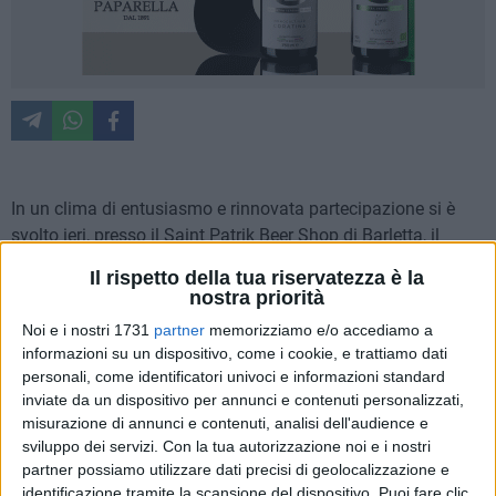
In un clima di entusiasmo e rinnovata partecipazione si è
svolto ieri, presso il Saint Patrik Beer Shop di Barletta, il
Congresso Provinciale dei Giovani Democratici della BAT,
Il rispetto della tua riservatezza è la
che ha eletto Benedetto Messinese nuovo Segretario
nostra priorità
Provinciale. La scelta di un luogo informale e
Noi e i nostri 1731
partner
memorizziamo e/o accediamo a
profondamente giovanile, lontano dai canoni tradizionali
informazioni su un dispositivo, come i cookie, e trattiamo dati
della politica, ha rappresentato fin da subito il segno di una
personali, come identificatori univoci e informazioni standard
generazione che vuole riavvicinare la politica ai luoghi di vita
inviate da un dispositivo per annunci e contenuti personalizzati,
quotidiana, riportandola tra le persone, dove le idee nascono
misurazione di annunci e contenuti, analisi dell'audience e
sviluppo dei servizi.
Con la tua autorizzazione noi e i nostri
e si coltivano spontaneamente.
partner possiamo utilizzare dati precisi di geolocalizzazione e
identificazione tramite la scansione del dispositivo. Puoi fare clic