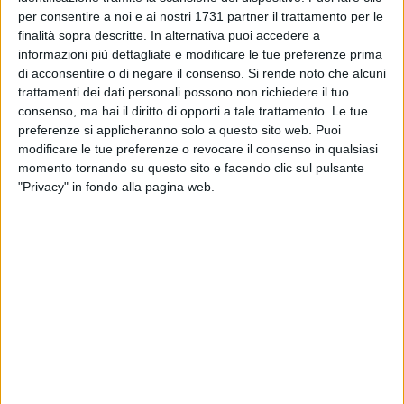
All'evento hanno preso parte numerose personalità
per consentire a noi e ai nostri 1731 partner il trattamento per le
istituzionali e rappresentanti del territorio. Tra questi
finalità sopra descritte. In alternativa puoi accedere a
l'Assessora regionale all'Ambiente Debora Ciliento e il
informazioni più dettagliate e modificare le tue preferenze prima
Consigliere regionale Giovanni Vurchio, mentre Domenico De
di acconsentire o di negare il consenso.
Si rende noto che alcuni
Santis è intervenuto a distanza. Presenti anche il Consigliere
trattamenti dei dati personali possono non richiedere il tuo
consenso, ma hai il diritto di opporti a tale trattamento. Le tue
comunale Pinuccio Paolillo, la Consigliera Lisia Dipaola e la
preferenze si applicheranno solo a questo sito web. Puoi
Capogruppo Rosa Cascella, insieme al Segretario cittadino
modificare le tue preferenze o revocare il consenso in qualsiasi
del PD di Barletta, Cosimo D. Bruno, e al Segretario PD di
momento tornando su questo sito e facendo clic sul pulsante
San Ferdinando, Michele Ferrante. A testimoniare la
"Privacy" in fondo alla pagina web.
vicinanza della comunità giovanile democratica sul piano
regionale e nazionale, sono intervenuti la Segretaria
Regionale dei Giovani Democratici Claudia Caputo, il
Responsabile Organizzazione regionale Guido Catalano, la
Delegata Nazionale alla Scuola dei GD e Daniele De Palma,
membro del Direttivo Nazionale GD.
Nel suo intervento di insediamento, Benedetto Messinese ha
espresso gratitudine e forte senso di responsabilità per il
mandato appena ricevuto. «Sono emozionato e grato per