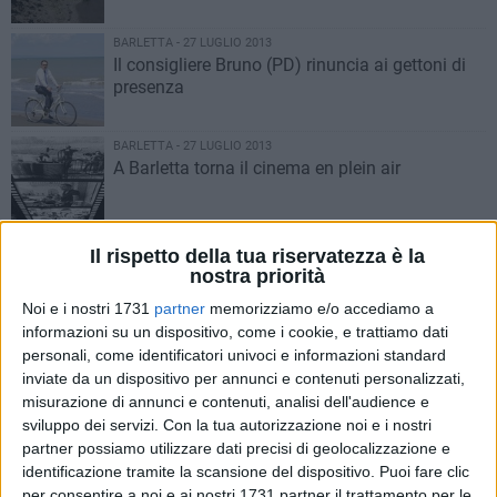
BARLETTA - 27 LUGLIO 2013
Il consigliere Bruno (PD) rinuncia ai gettoni di
presenza
BARLETTA - 27 LUGLIO 2013
A Barletta torna il cinema en plein air
BAT - 27 LUGLIO 2013
Il rispetto della tua riservatezza è la
Effetto Tares sulle imprese della Bat: chiusura
nostra priorità
o rivolta?
Noi e i nostri 1731
partner
memorizziamo e/o accediamo a
informazioni su un dispositivo, come i cookie, e trattiamo dati
BARLETTA - 26 LUGLIO 2013
personali, come identificatori univoci e informazioni standard
Muore un ciclista barlettano lungo la strada
inviate da un dispositivo per annunci e contenuti personalizzati,
per Margherita di Savoia
misurazione di annunci e contenuti, analisi dell'audience e
sviluppo dei servizi.
Con la tua autorizzazione noi e i nostri
partner possiamo utilizzare dati precisi di geolocalizzazione e
ITALIA - 26 LUGLIO 2013
identificazione tramite la scansione del dispositivo. Puoi fare clic
Province: il governo vara il ddl “svuota poteri”,
per consentire a noi e ai nostri 1731 partner il trattamento per le