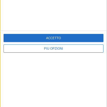
BARLETTA - 24 LUGLIO 2013
Soppressione tribunale, Cascella incontra gli
avvocati
Precedente
1
2
...
1468
1469
1470
1471
ACCETTO
1472
...
Successiva
PIÙ OPZIONI