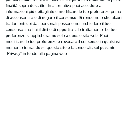
il via dal 2014
finalità sopra descritte. In alternativa puoi accedere a
informazioni più dettagliate e modificare le tue preferenze prima
BARLETTA - 26 LUGLIO 2013
di acconsentire o di negare il consenso.
Si rende noto che alcuni
Arrestato 15enne barlettano, aveva rapinato
trattamenti dei dati personali possono non richiedere il tuo
con altri la farmacia Salus
consenso, ma hai il diritto di opporti a tale trattamento. Le tue
preferenze si applicheranno solo a questo sito web. Puoi
modificare le tue preferenze o revocare il consenso in qualsiasi
BARLETTA - 26 LUGLIO 2013
momento tornando su questo sito e facendo clic sul pulsante
Emergenza-Puttilli, Divincenzo: «Con il Barletta
"Privacy" in fondo alla pagina web.
abbiamo chiarito passato, presente e futuro »
BARLETTA - 26 LUGLIO 2013
75mila euro per estate barlettana, 30mila per
mostra collezione De Nittis
BARLETTA - 26 LUGLIO 2013
Interramento elettrodotti: a settembre
riprendono i lavori
BARLETTA - 26 LUGLIO 2013
Dalla Giunta arriva la nuova perimetrazione