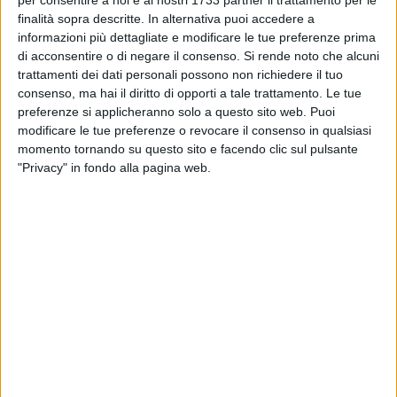
per consentire a noi e ai nostri 1733 partner il trattamento per le
BARLETTA - 21 MARZO 2013
Pietro Mennea il campione, domani una
finalità sopra descritte. In alternativa puoi accedere a
fiaccolata per le vie di Barletta per ricordarlo
informazioni più dettagliate e modificare le tue preferenze prima
di acconsentire o di negare il consenso.
Si rende noto che alcuni
trattamenti dei dati personali possono non richiedere il tuo
BARLETTA - 17 MARZO 2013
consenso, ma hai il diritto di opporti a tale trattamento. Le tue
La Memoria Fotografica del crollo di via Roma
preferenze si applicheranno solo a questo sito web. Puoi
rivive
modificare le tue preferenze o revocare il consenso in qualsiasi
momento tornando su questo sito e facendo clic sul pulsante
BARLETTA - 14 MARZO 2013
"Privacy" in fondo alla pagina web.
Andrzej Dragan, a Barletta con R-evolution
arriva la leggenda
BARLETTA - 9 MARZO 2013
Si presenta alla città R-Evolution 2013
BARLETTA - 7 MARZO 2013
R-Evolution 2013, Barletta diventa capitale
della fotografia europea