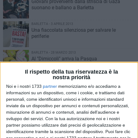
Giovani provenienti dalla striscia di Gaza
suonano e ballano a Barletta
BARLETTA - 3 APRILE 2013
Una fiaccolata silenziosa per salvare le
periferie
BARLETTA - 28 MARZO 2013
Al "Dimiccoli" arriva la Pasqua
Il rispetto della tua riservatezza è la
nostra priorità
BARLETTA - 23 MARZO 2013
Noi e i nostri 1733
partner
memorizziamo e/o accediamo a
Pietro Mennea, una fiaccolata per ricordare la
informazioni su un dispositivo, come i cookie, e trattiamo dati
"Freccia del Sud"
personali, come identificatori univoci e informazioni standard
inviate da un dispositivo per annunci e contenuti personalizzati,
BARLETTA - 23 MARZO 2013
misurazione di annunci e contenuti, analisi dell'audience e
La criminologa Roberta Bruzzone spiega la
sviluppo dei servizi.
Con la tua autorizzazione noi e i nostri
pedofilia e la violenza
partner possiamo utilizzare dati precisi di geolocalizzazione e
identificazione tramite la scansione del dispositivo. Puoi fare clic