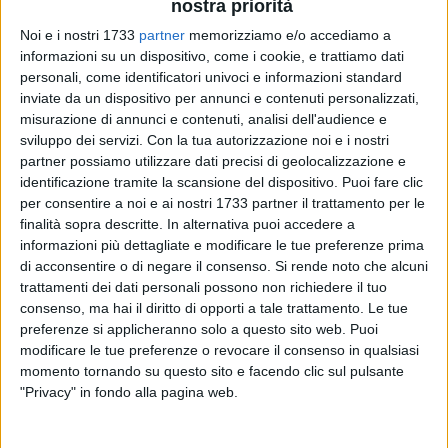
nostra priorità
Noi e i nostri 1733
partner
memorizziamo e/o accediamo a
informazioni su un dispositivo, come i cookie, e trattiamo dati
48
personali, come identificatori univoci e informazioni standard
inviate da un dispositivo per annunci e contenuti personalizzati,
misurazione di annunci e contenuti, analisi dell'audience e
sviluppo dei servizi.
Con la tua autorizzazione noi e i nostri
Si è tenuta oggi presso l'aula magna del liceo "A. Casardi" di
partner possiamo utilizzare dati precisi di geolocalizzazione e
Barletta l'incontro tra i Carabinieri e gli studenti, svoltosi in
identificazione tramite la scansione del dispositivo. Puoi fare clic
occasione delle celebrazioni del "Giorno dell'Unità Nazionale
per consentire a noi e ai nostri 1733 partner il trattamento per le
e Giornata delle Forze Armate".
finalità sopra descritte. In alternativa puoi accedere a
informazioni più dettagliate e modificare le tue preferenze prima
L'occasione ha rappresentato un momento importante di
di acconsentire o di negare il consenso.
Si rende noto che alcuni
trattamenti dei dati personali possono non richiedere il tuo
dialogo e di riflessione sul significato sia sociale che storico
consenso, ma hai il diritto di opporti a tale trattamento. Le tue
della giornata dedicata alle Forze Armate che ricorre
preferenze si applicheranno solo a questo sito web. Puoi
appunto il 4 novembre di ogni anno, in ricordo di quel giorno
modificare le tue preferenze o revocare il consenso in qualsiasi
del lontano 1918, che decretava la fine del primo conflitto
momento tornando su questo sito e facendo clic sul pulsante
mondiale. L'iniziativa, oltre a spiegare il significato della
"Privacy" in fondo alla pagina web.
ricorrenza del "Giorno dell'Unità Nazionale e giornata delle
Forze Armate", si è posta quale obiettivo primario, quello di