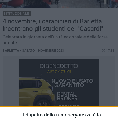
ISTITUZIONALE
4 novembre, i carabinieri di Barletta
incontrano gli studenti del "Casardi"
Celebrata la giornata dell'unità nazionale e delle forze
armate
BARLETTA -
SABATO 4 NOVEMBRE 2023
17.33
Il rispetto della tua riservatezza è la