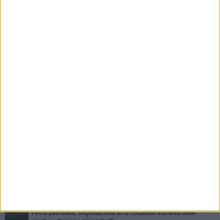
PIÙ LETTI QUESTA SETTIMANA
LUNEDÌ 15 GIUGNO
"Barletta, Parco della dis...Umanità": la segnalazione di un
cittadino
DOMENICA 28 GIUGNO
Allarme blatte, la denuncia di una residente di via Romagnosi
GIOVEDÌ 9 LUGLIO
Festa patronale, segnalazione di un cittadino sull'area delle