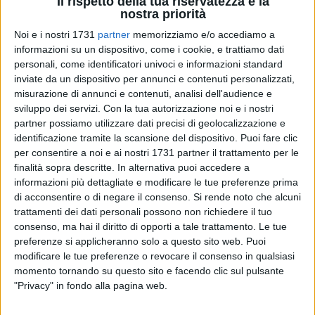
Il rispetto della tua riservatezza è la
nostra priorità
Noi e i nostri 1731
partner
memorizziamo e/o accediamo a
informazioni su un dispositivo, come i cookie, e trattiamo dati
personali, come identificatori univoci e informazioni standard
inviate da un dispositivo per annunci e contenuti personalizzati,
misurazione di annunci e contenuti, analisi dell'audience e
Salve, scrivo per lamentare una situazione insostenibile nella
sviluppo dei servizi.
Con la tua autorizzazione noi e i nostri
nuova Zona 167. In via Luigi Romanelli, dove vivo, ci
partner possiamo utilizzare dati precisi di geolocalizzazione e
confrontiamo spesso con una vera e propria discarica a
identificazione tramite la scansione del dispositivo. Puoi fare clic
cielo aperto. I cassonetti si trovano in Via Lattanzio (non è
per consentire a noi e ai nostri 1731 partner il trattamento per le
finalità sopra descritte. In alternativa puoi accedere a
molto distante) è per questo motivo la gente lascia i rifiuti a
informazioni più dettagliate e modificare le tue preferenze prima
terra pur di non fare 100 metri. Vi informo di questo
di acconsentire o di negare il consenso.
Si rende noto che alcuni
problema e allego qualche foto della zona con la speranza
trattamenti dei dati personali possono non richiedere il tuo
che l'articolo possa sollecitare la Barsa nel ripulire la strada
consenso, ma hai il diritto di opporti a tale trattamento. Le tue
e il Comune a posizionare i cassonetti nella zona in cui
preferenze si applicheranno solo a questo sito web. Puoi
abito. Grazie per l'attenzione.
modificare le tue preferenze o revocare il consenso in qualsiasi
momento tornando su questo sito e facendo clic sul pulsante
"Privacy" in fondo alla pagina web.
M.P.