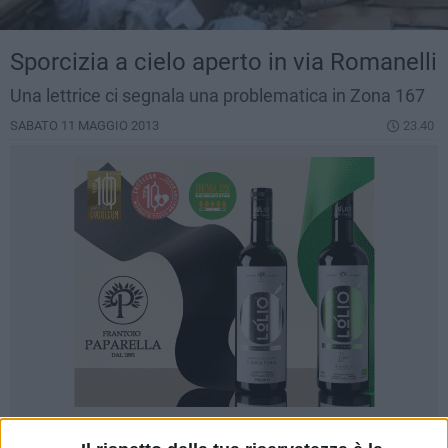
Sporcizia a cielo aperto in via Romanelli
Una lettrice ci segnala una problematica in Zona 167
SABATO 11 MAGGIO 2013
23.40