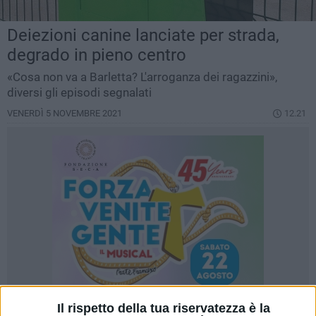
Deiezioni canine lanciate per strada,
degrado in pieno centro
«Cosa non va a Barletta? L'arroganza dei ragazzini»,
diversi gli episodi segnalati
VENERDÌ 5 NOVEMBRE 2021
12.21
Il rispetto della tua riservatezza è la