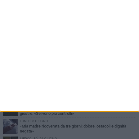
PIÙ LETTI QUESTA SETTIMANA
LUNEDÌ 15 GIUGNO
"Barletta, Parco della dis...Umanità": la segnalazione di un
cittadino
DOMENICA 28 GIUGNO
Allarme blatte, la denuncia di una residente di via Romagnosi
GIOVEDÌ 9 LUGLIO
Festa patronale, segnalazione di un cittadino sull'area delle
giostre: «Servono più controlli»
LUNEDÌ 8 GIUGNO
«Mia madre ricoverata da tre giorni: dolore, ostacoli e dignità
negata»
MERCOLEDÌ 24 GIUGNO