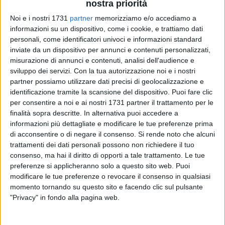
nostra priorità
Noi e i nostri 1731
partner
memorizziamo e/o accediamo a
56
informazioni su un dispositivo, come i cookie, e trattiamo dati
personali, come identificatori univoci e informazioni standard
inviate da un dispositivo per annunci e contenuti personalizzati,
misurazione di annunci e contenuti, analisi dell'audience e
sviluppo dei servizi.
Con la tua autorizzazione noi e i nostri
partner possiamo utilizzare dati precisi di geolocalizzazione e
«Vi contatto per alcune segnalazioni accadute nei giorni
identificazione tramite la scansione del dispositivo. Puoi fare clic
scorsi. Sabato mattina mi accingevo ad uscire dal
per consentire a noi e ai nostri 1731 partner il trattamento per le
finalità sopra descritte. In alternativa puoi accedere a
parcheggio in via Musti e due ragazzini di circa 14 anni
informazioni più dettagliate e modificare le tue preferenze prima
senza rendersi conto di niente erano impegnati ad
insultare
di acconsentire o di negare il consenso.
Si rende noto che alcuni
le persone
. Io per evitare di trovarmeli sotto la macchina li
trattamenti dei dati personali possono non richiedere il tuo
invitavo a stare un attimo fermi affinché potessi uscire dal
consenso, ma hai il diritto di opporti a tale trattamento. Le tue
parcheggio. Per tutta risposta sono stata riempita di
preferenze si applicheranno solo a questo sito web. Puoi
parolacce e in più mi hanno minacciato di rompermi la
modificare le tue preferenze o revocare il consenso in qualsiasi
macchina.
momento tornando su questo sito e facendo clic sul pulsante
"Privacy" in fondo alla pagina web.
Qualche settimana fa tornavo a casa dal lavoro e in via
Leontine De Nittis un gruppo di ragazzi prendeva le bustine