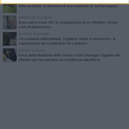
DOMENICA 28 GIUGNO
Allarme blatte, la denuncia di una residente di via Romagnosi
MERCOLEDÌ 22 LUGLIO
Area cani in zona 167, la segnalazione di un cittadino: «Grave
stato di abbandono»
MARTEDÌ 16 GIUGNO
«Ci sentiamo abbandonati. Vogliamo vivere in sicurezza»: la
segnalazione dei residenti in Via Lattanzio
GIOVEDÌ 2 LUGLIO
Festa della Madonna delle Grazie e San Giuseppe: l'appello dei
cittadini per non perdere una tradizione identitaria