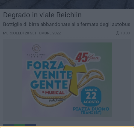
Degrado in viale Reichlin
Bottiglie di birra abbandonate alla fermata degli autobus
MERCOLEDÌ 28 SETTEMBRE 2022
10.00
56