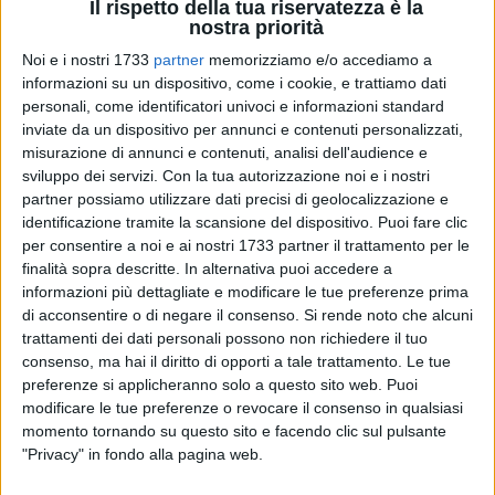
Il rispetto della tua riservatezza è la
nostra priorità
Noi e i nostri 1733
partner
memorizziamo e/o accediamo a
informazioni su un dispositivo, come i cookie, e trattiamo dati
personali, come identificatori univoci e informazioni standard
inviate da un dispositivo per annunci e contenuti personalizzati,
«Segnalo con la presente il degrado e la sporcizia in viale
misurazione di annunci e contenuti, analisi dell'audience e
Reichlin. Le bottiglie vuote di birra fotografate sono presenti
sviluppo dei servizi.
Con la tua autorizzazione noi e i nostri
da diversi giorni. Inoltre appare opportuno evidenziare che
partner possiamo utilizzare dati precisi di geolocalizzazione e
nel piazzale nei pressi della fermata degli autobus, ci sono
identificazione tramite la scansione del dispositivo. Puoi fare clic
per consentire a noi e ai nostri 1733 partner il trattamento per le
diverse sedute divelte ed una sola capannina per gli utenti, in
finalità sopra descritte. In alternativa puoi accedere a
corrispondenza degli arrivi da Andria. Mentre nella direzione
informazioni più dettagliate e modificare le tue preferenze prima
opposta non ve ne sono».
di acconsentire o di negare il consenso.
Si rende noto che alcuni
trattamenti dei dati personali possono non richiedere il tuo
Un cittadino
consenso, ma hai il diritto di opporti a tale trattamento. Le tue
preferenze si applicheranno solo a questo sito web. Puoi
modificare le tue preferenze o revocare il consenso in qualsiasi
momento tornando su questo sito e facendo clic sul pulsante
"Privacy" in fondo alla pagina web.